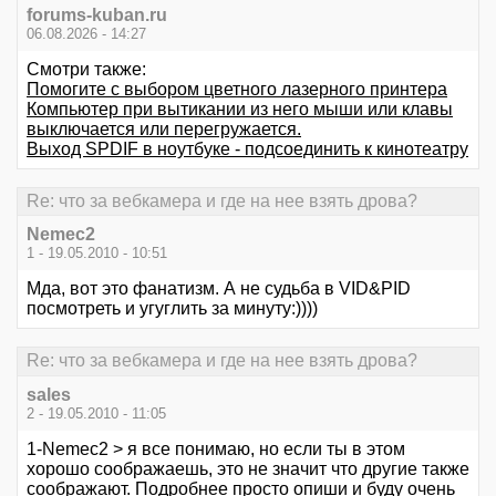
forums-kuban.ru
06.08.2026 - 14:27
Смотри также:
Помогите с выбором цветного лазерного принтера
Компьютер при вытикании из него мыши или клавы
выключается или перегружается.
Выход SPDIF в ноутбуке - подсоединить к кинотеатру
Re: что за вебкамера и где на нее взять дрова?
Nemec2
1 - 19.05.2010 - 10:51
Мда, вот это фанатизм. А не судьба в VID&PID
посмотреть и угуглить за минуту:))))
Re: что за вебкамера и где на нее взять дрова?
sales
2 - 19.05.2010 - 11:05
1-Nemec2 > я все понимаю, но если ты в этом
хорошо соображаешь, это не значит что другие также
соображают. Подробнее просто опиши и буду очень