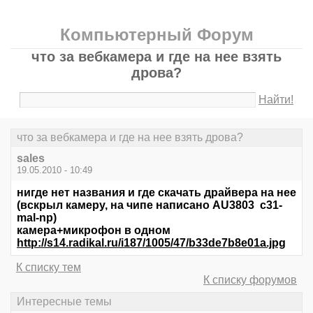
Компьютерный Форум
что за вебкамера и где на нее взять
дрова?
Найти!
что за вебкамера и где на нее взять дрова?
sales
19.05.2010 - 10:49
нигде нет названия и где скачать драйвера на нее
(вскрыл камеру, на чипе написано AU3803 c31-
mal-np)
камера+микрофон в одном
http://s14.radikal.ru/i187/1005/47/b33de7b8e01a.jpg
К списку тем
К списку форумов
Интересные темы