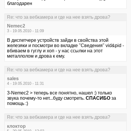
благодарен
Re: что за вебкамера и где на нее взять дрова?
Nemec2
3 - 19.05.2010 - 11:09
В диспетчере устройств зайди в свойства этой
железяки и посмотри во вкладке "Сведения" vid&pid -
вбиваем в гуглу и хоп - у нас ссылки на этот
металлолом и дрова к ему.
Re: что за вебкамера и где на нее взять дрова?
sales
4 - 19.05.2010 - 11:31
3-Nemec2 > теперь все понятно, нашел :) только
звука почему-то нет...буду смотреть.
СПАСИБО
за
помощь :)
Re: что за вебкамера и где на нее взять дрова?
клоктор