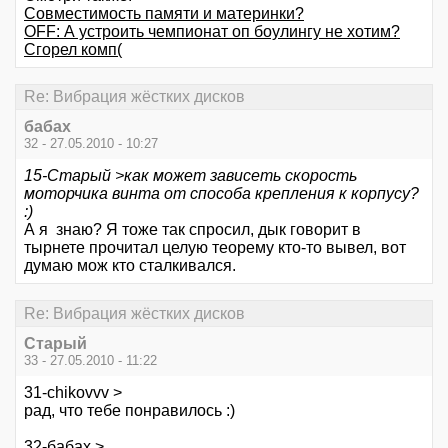
Совместимость памяти и материнки?
OFF: А устроить чемпионат оп боулингу не хотим?
Сгорел комп(
Re: Вибрация жёстких дисков
бабах
32 - 27.05.2010 - 10:27
15-Старый >как может зависеть скорость
моторчика винта от способа крепления к корпусу?
:)
А я знаю? Я тоже так спросил, дык говорит в
тырнете прочитал целую теорему кто-то вывел, вот
думаю мож кто сталкивался.
Re: Вибрация жёстких дисков
Старый
33 - 27.05.2010 - 11:22
31-chikovvv >
рад, что тебе понравилось :)
32-бабах >