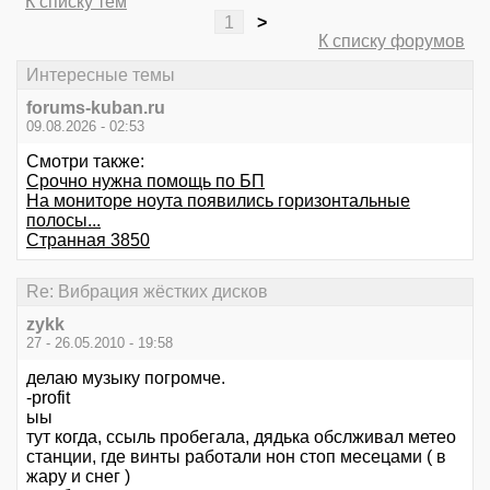
К списку тем
1
>
К списку форумов
Интересные темы
forums-kuban.ru
09.08.2026 - 02:53
Смотри также:
Срочно нужна помощь по БП
На мониторе ноута появились горизонтальные
полосы...
Странная 3850
Re: Вибрация жёстких дисков
zykk
27 - 26.05.2010 - 19:58
делаю музыку погромче.
-profit
ыы
тут когда, ссыль пробегала, дядька обслживал метео
станции, где винты работали нон стоп месецами ( в
жару и снег )