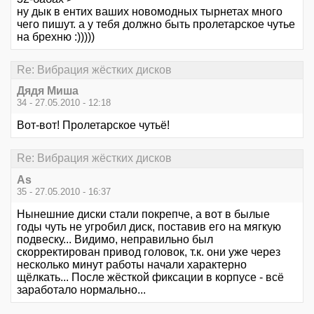
ну дык в ентих ваших новомодных тырнетах много
чего пишут. а у тебя должно быть пролетарское чутье
на брехню :)))))
Re: Вибрация жёстких дисков
Дядя Миша
34 - 27.05.2010 - 12:18
Вот-вот! Пролетарское чутьё!
Re: Вибрация жёстких дисков
As
35 - 27.05.2010 - 16:37
Нынешние диски стали покрепче, а вот в былые
годы чуть не угробил диск, поставив его на мягкую
подвеску... Видимо, неправильно был
скорректирован привод головок, т.к. они уже через
несколько минут работы начали характерно
щёлкать... После жёсткой фиксации в корпусе - всё
заработало нормально...