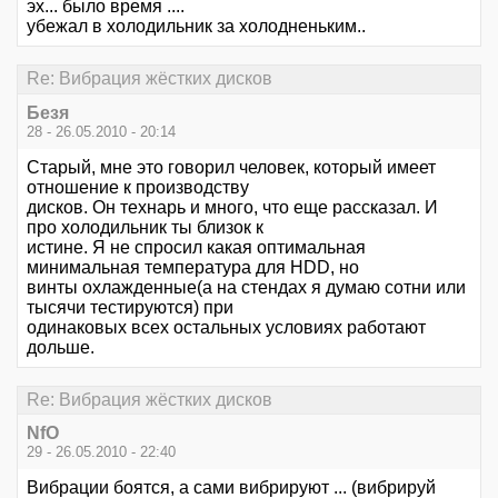
эх... было время ....
убежал в холодильник за холодненьким..
Re: Вибрация жёстких дисков
Безя
28 - 26.05.2010 - 20:14
Старый, мне это говорил человек, который имеет
отношение к производству
дисков. Он технарь и много, что еще рассказал. И
про холодильник ты близок к
истине. Я не спросил какая оптимальная
минимальная температура для HDD, но
винты охлажденные(а на стендах я думаю сотни или
тысячи тестируются) при
одинаковых всех остальных условиях работают
дольше.
Re: Вибрация жёстких дисков
NfO
29 - 26.05.2010 - 22:40
Вибрации боятся, а сами вибрируют ... (вибрируй