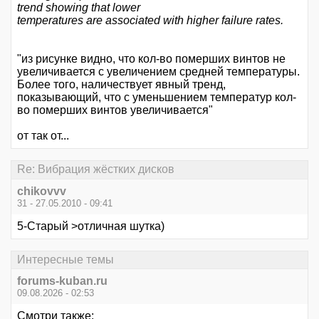
trend showing that lower
temperatures are associated with higher failure rates.
"из рисунке видно, что кол-во померших винтов не
увеличивается с увеличением средней температуры.
Более того, наличествует явный тренд,
показывающий, что с уменьшением температур кол-
во померших винтов увеличивается"
от так от...
Re: Вибрация жёстких дисков
chikovvv
31 - 27.05.2010 - 09:41
5-Старый >отличная шутка)
Интересные темы
forums-kuban.ru
09.08.2026 - 02:53
Смотри также: