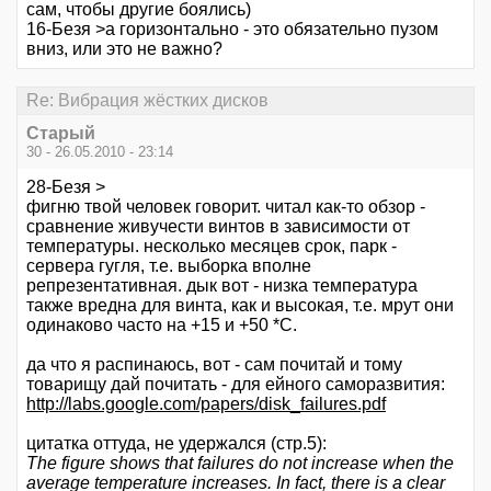
сам, чтобы другие боялись)
16-Безя >а горизонтально - это обязательно пузом
вниз, или это не важно?
Re: Вибрация жёстких дисков
Старый
30 - 26.05.2010 - 23:14
28-Безя >
фигню твой человек говорит. читал как-то обзор -
сравнение живучести винтов в зависимости от
температуры. несколько месяцев срок, парк -
сервера гугля, т.е. выборка вполне
репрезентативная. дык вот - низка температура
также вредна для винта, как и высокая, т.е. мрут они
одинаково часто на +15 и +50 *С.
да что я распинаюсь, вот - сам почитай и тому
товарищу дай почитать - для ейного саморазвития:
http://labs.google.com/papers/disk_failures.pdf
цитатка оттуда, не удержался (стр.5):
The figure shows that failures do not increase when the
average temperature increases. In fact, there is a clear