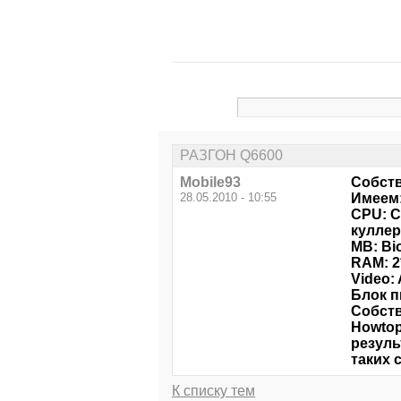
РАЗГОН Q6600
Mobile93
Собств
28.05.2010 - 10:55
Имеем
CPU: C
куллер
MB: Bi
RAM: 2
Video:
Блок п
Собств
Howtop
резуль
таких с
К списку тем