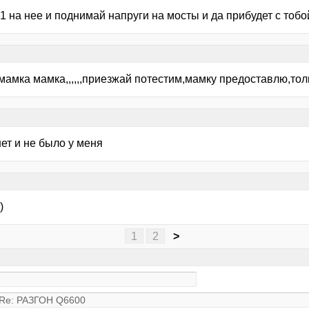
.1 на нее и поднимай напруги на мосты и да прибудет с тобой 
амка мамка,,,,,,приезжай потестим,мамку предоставлю,тольк
ет и не было у меня
)
1
2
>