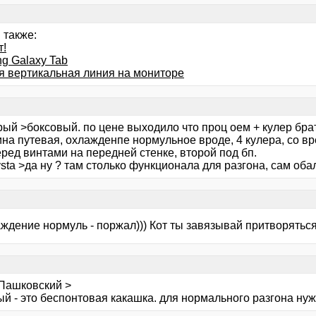
 также:
т!
g Galaxy Tab
я вертикальная линия на мониторе
ый >боксовый. по цене выходило что проц оем + кулер брать
ина путевая, охлажденпе нормульное вроде, 4 кулера, со в
ред винтами на передней стенке, второй под бп.
sta >да ну ? там столько функционала для разгона, сам оба
ждение нормуль - поржал))) Кот ты завязывай притворяться 
 Пашковский >
ый - это беспонтовая какашка. для нормального разгона ну