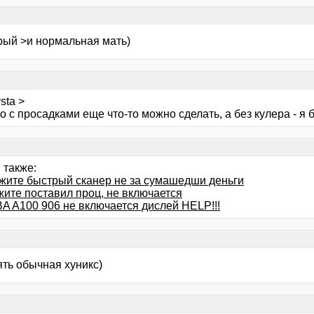
рый >и нормальная мать)
sta >
но с просадками еще что-то можно сделать, а без кулера - я 
 также:
жите быстрый сканер не за сумашедши деньги
жите поставил проц, не включается
A A100 906 не включается дислей HELP!!!
ять обычная хуникс)