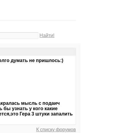
Найти!
олго думать не пришлось:)
закралась мысль с подаич
 бы узнать у кого какие
тся,это Гера 3 штуки запалить
К списку форумов