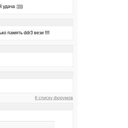
удача :))))
о память ddr3 вези !!!!
К списку форумов