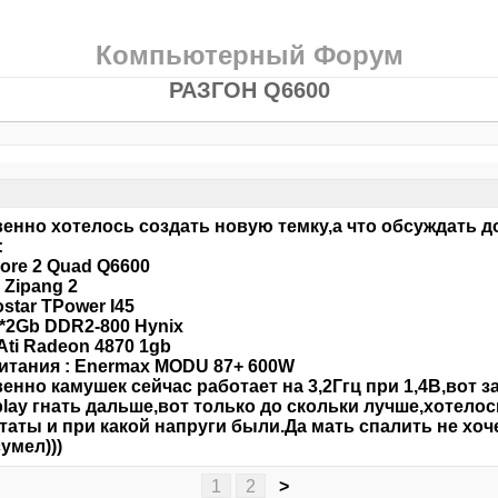
Компьютерный Форум
РАЗГОН Q6600
енно хотелось создать новую темку,а что обсуждать д
:
ore 2 Quad Q6600
 Zipang 2
ostar TPower I45
*2Gb DDR2-800 Hynix
 Ati Radeon 4870 1gb
итания : Enermax MODU 87+ 600W
енно камушек сейчас работает на 3,2Ггц при 1,4В,вот 
lay гнать дальше,вот только до скольки лучше,хотелось
таты и при какой напруги были.Да мать спалить не хоче
умел)))
1
2
>