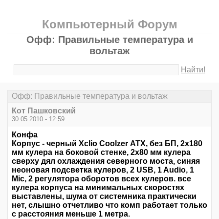
Компьютерный Форум
Офф: Правильные температура и
вольтаж
Найти!
Офф: Правильные температура и вольтаж
Кот Пашковский
30.05.2010 - 12:59
Конфа
Корпус - черный Xclio Coolzer АТХ, без БП, 2х180
мм кулера на боковой стенке, 2х80 мм кулера
сверху дял охлаждения северного моста, синяя
неоновая подсветка кулеров, 2 USB, 1 Audio, 1
Mic, 2 регулятора оборотов всех кулеров. все
кулера корпуса на минимальных скоростях
выставлены, шума от системника практически
нет, слышно отчетливо что комп работает только
с расстояния меньше 1 метра.