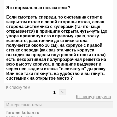
Это нормальные показатели ?
Если смотреть спереди, то системник стоит в
закрытом столе с левой стороны стола, левая
сторона системника с кулерами (та что чаще
открывается) в принципе открыта чуть-чуть (до
упора придвинул его к правому краю, толку
маловато, расстояние до стенки стола
получается около 10 см), на корпусе с правой
стенке спереди (как раз эта часть корпуса
выходит за пределы внутренней стенки стола)
есть декоративная полупрозрачная решетка на
всю высоту корпуса, в принципе выдувает и
через нее, задняя стенка "в сетчатую" дырочку.
Или все таки плюнуть на удобство и вытянуть
системник на открытое место ?
К списку тем
1
>
К списку форумов
Интересные темы
forums-kuban.ru