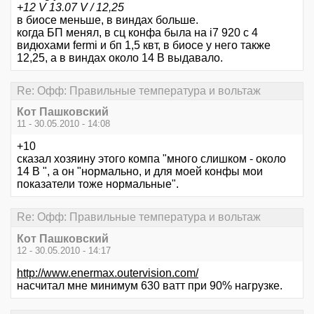
+12 V 13.07 V / 12,25
в биосе меньше, в виндах больше.
когда БП менял, в сц конфа была на i7 920 с 4
видюхами fermi и бп 1,5 квт, в биосе у него также
12,25, а в виндах около 14 В выдавало.
Re: Офф: Правильные температура и вольтаж
Кот Пашковский
11 - 30.05.2010 - 14:08
+10
сказал хозяину этого компа "много слишком - около
14 В ", а он "нормально, и для моей конфы мои
показатели тоже нормальные".
Re: Офф: Правильные температура и вольтаж
Кот Пашковский
12 - 30.05.2010 - 14:17
http://www.enermax.outervision.com/
насчитал мне минимум 630 ватт при 90% нагрузке.