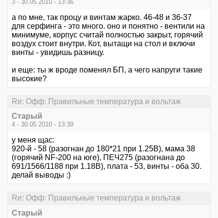
3 - 30.05.2010 - 13:36
а по мне, так процу и винтам жарко. 46-48 и 36-37
для серфинга - это много. оно и понятно - вентили на
минимуме, корпус считай полностью закрыт, горячий
воздух стоит внутри. Кот, вытащи на стол и включи
винты - увидишь разницу.
и еще: ты ж вроде поменял БП, а чего напруги такие
высокие?
Re: Офф: Правильные температура и вольтаж
Старый
4 - 30.05.2010 - 13:39
у меня щас:
920-й - 58 (разогнан до 180*21 при 1.25В), мама 38
(горячий NF-200 на юге), ПЕЧ275 (разогнана до
691/1566/1188 при 1.18В), плата - 53, винты - оба 30.
делай выводы :)
Re: Офф: Правильные температура и вольтаж
Старый