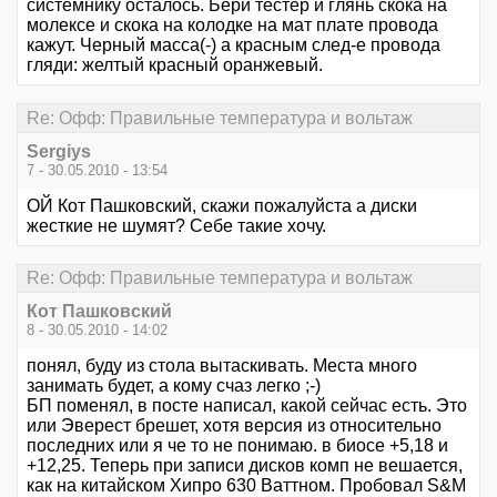
системнику осталось. Бери тестер и глянь скока на
молексе и скока на колодке на мат плате провода
кажут. Черный масса(-) а красным след-е провода
гляди: желтый красный оранжевый.
Re: Офф: Правильные температура и вольтаж
Sergiys
7 - 30.05.2010 - 13:54
ОЙ Кот Пашковский, скажи пожалуйста а диски
жесткие не шумят? Себе такие хочу.
Re: Офф: Правильные температура и вольтаж
Кот Пашковский
8 - 30.05.2010 - 14:02
понял, буду из стола вытаскивать. Места много
занимать будет, а кому счаз легко ;-)
БП поменял, в посте написал, какой сейчас есть. Это
или Эверест брешет, хотя версия из относительно
последних или я че то не понимаю. в биосе +5,18 и
+12,25. Теперь при записи дисков комп не вешается,
как на китайском Хипро 630 Ваттном. Пробовал S&M