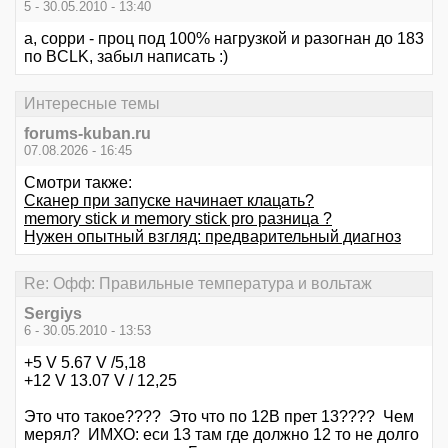
5 - 30.05.2010 - 13:40
а, сорри - проц под 100% нагрузкой и разогнан до 183
по BCLK, забыл написать :)
Интересные темы
forums-kuban.ru
07.08.2026 - 16:45
Смотри также:
Сканер при запуске начинает клацать?
memory stick и memory stick pro разница ?
Нужен опытный взгляд: предварительный диагноз
Re: Офф: Правильные температура и вольтаж
Sergiys
6 - 30.05.2010 - 13:53
+5 V 5.67 V /5,18
+12 V 13.07 V / 12,25
Это что такое???? Это что по 12В прет 13???? Чем
мерял? ИМХО: еси 13 там где должно 12 то не долго