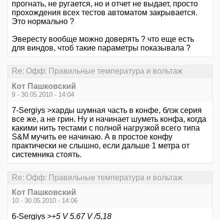
прогнать, не ругается, но и отчет не выдает, просто
прохождения всех тестов автоматом закрывается.
Это нормально ?
Эвересту вообще можно доверять ? что еще есть
для виндов, чтоб такие параметры показывала ?
Re: Офф: Правильные температура и вольтаж
Кот Пашковский
9 - 30.05.2010 - 14:04
7-Sergiys >харды шумная часть в конфе, блэк серия
все же, а не грин. Ну и начинает шуметь конфа, когда
какими нить тестами с полной нагрузкой всего типа
S&M мучить ее начинаю. А в простое конфу
практически не слышно, если дальше 1 метра от
системника стоять.
Re: Офф: Правильные температура и вольтаж
Кот Пашковский
10 - 30.05.2010 - 14:06
6-Sergiys >
+5 V 5.67 V /5,18