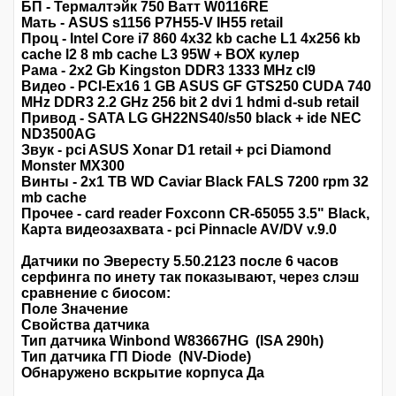
БП - Термалтэйк 750 Ватт W0116RE
Мать - ASUS s1156 P7H55-V IH55 retail
Проц - Intel Core i7 860 4x32 kb cache L1 4x256 kb
cache l2 8 mb cache L3 95W + ВОХ кулер
Рама - 2x2 Gb Kingston DDR3 1333 MHz cl9
Видео - PCI-Ex16 1 GB ASUS GF GTS250 CUDA 740
MHz DDR3 2.2 GHz 256 bit 2 dvi 1 hdmi d-sub retail
Привод - SATA LG GH22NS40/s50 black + ide NEC
ND3500AG
Звук - pci ASUS Xonar D1 retail + pci Diamond
Monster MX300
Винты - 2x1 TB WD Caviar Black FALS 7200 rpm 32
mb cache
Прочее - card reader Foxconn CR-65055 3.5" Black,
Карта видеозахвата - pci Pinnacle AV/DV v.9.0
Датчики по Эвересту 5.50.2123 после 6 часов
серфинга по инету так показывают, через слэш
сравнение с биосом:
Поле Значение
Свойства датчика
Тип датчика Winbond W83667HG (ISA 290h)
Тип датчика ГП Diode (NV-Diode)
Обнаружено вскрытие корпуса Да