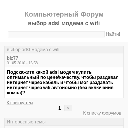
Компьютерный Форум
выбор adsl модема с wifi
Найти!
выбор adsl модема с wifi
biz77
31.05.2010 - 16:58
Подскажите какой adsl модем купить
оптимальный по цене\качеству, чтобы раздавал
интернет через кабель и чтобы мог раздавать
интернет через wifi автономно (без включения
компа)?
К списку тем
1
>
К списку форумов
Интересные темы