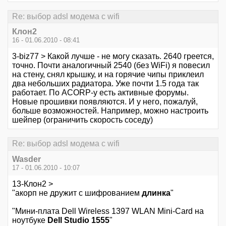
Re: выбор adsl модема с wifi
Клон2
16 - 01.06.2010 - 08:41
3-biz77 > Какой лучше - не могу сказать. 2640 греется,
точно. Почти аналогичный 2540 (без WiFi) я повесил
на стену, снял крышку, и на горячие чипы приклеил
два небольших радиатора. Уже почти 1.5 года так
работает. По ACORP-у есть активные форумы.
Новые прошивки появляются. И у него, пожалуй,
больше возможностей. Например, можно настроить
шейпер (ограничить скорость соседу)
Re: выбор adsl модема с wifi
Wasder
17 - 01.06.2010 - 10:07
13-Клон2 >
"акорп не дружит с шифрованием
длинка
"
"Мини-плата Dell Wireless 1397 WLAN Mini-Card на
ноутбуке
Dell Studio 1555
"