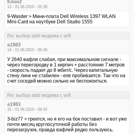
Клон2
13 - 01.06.2010 - 05:38
9-Wasder > Мини-плата Dell Wireless 1397 WLAN
Mini-Card на ноутбуке Dell Studio 1555
Re: выбор adsl модема с wifi
a1983
14 - 01.06.2010 - 06:40
У 2640 вафля слабая, при максимальном сигнале -
через перегородку в 1 кирпич + расстояние 7 метров
- скорость падает до 8 мбит/с. Через капитальную
стену линк не стабилен - еле пробивается. Так что на
счет соседей можно сильно не беспокоиться.
Re: выбор adsl модема с wifi
a1983
15 - 01.06.2010 - 06:42
3-biz77 > греется, но я его на бок поставил - и вот уже
почти месяц круглосуточной работы без
перезагрузок, правда вафлей редко пользуюсь.