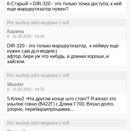
6-Старый > DIR-320 - это только точка доступа, к ней
еще маршрутизатор нужен?
Re: выбор adsl модема с wifi
Карина
8 - 31.05.2010 - 19:04
DIR-320 - это только маршрутизатор, к неймуу еще
нужен сам дсл-модем:)
афтор, бери уж что нибудь. и длинки хороши, и
зайсели.
Re: выбор adsl модема с wifi
Wasder
9 - 31.05.2010 - 19:32
5-Клон2 >На другом конце што стоит? Я вязал это
унылое говно (В422Г) с Длинк Г700. Вязал долго,
упорно, перебираяпрошивке...
Re: выбор adsl модема с wifi