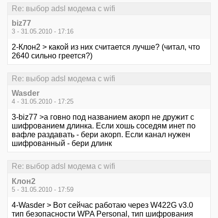
Re: выбор adsl модема с wifi
biz77
3 - 31.05.2010 - 17:16
2-Клон2 > какой из них считается лучше? (читал, что
2640 сильно греется?)
Re: выбор adsl модема с wifi
Wasder
4 - 31.05.2010 - 17:25
3-biz77 >а говно под названием акорп не дружит с
шифрованием длинка. Если хошь соседям инет по
вафле раздавать - бери акорп. Если канал нужен
шифрованный - бери длинк
Re: выбор adsl модема с wifi
Клон2
5 - 31.05.2010 - 17:59
4-Wasder > Вот сейчас работаю через W422G v3.0
тип безопасности WPA Personal, тип шифрования