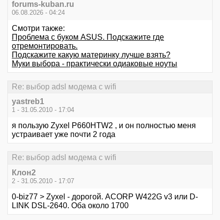
forums-kuban.ru
06.08.2026 - 04:24
Смотри также:
Проблема с буком ASUS. Подскажите где
отремонтировать.
Подскажите какую материнку лучше взять?
Муки выбора - практически одиаковые ноуты
Re: выбор adsl модема с wifi
yastreb1
1 - 31.05.2010 - 17:04
я пользую Zyxel P660HTW2 , и он полностью меня
устраивает уже почти 2 года
Re: выбор adsl модема с wifi
Клон2
2 - 31.05.2010 - 17:07
0-biz77 > Zyxel - дорогой. ACORP W422G v3 или D-
LINK DSL-2640. Оба около 1700