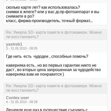
сколько карте лет? как использовалась?
снимки в жпеге? или у вас дслр-фотоаппарат и вы
снимаете в ро?
класс, фирма-производитель, точный формат...
Re: Умерла SD- карта памяти в фотокамере. Можно
ли восстановить?
yastreb1
3 - 31.05.2010 - 08:05
Где нить есть чудодеи , способные помочь?
наверняка есть , но во первых гарантии никто не
даст , во вторых цена запрошенная за чудодейство
наверняка вам не понравится )
Re: Умерла SD- карта памяти в фотокамере. Можно
ли восстановить?
Contex user
4 - 31.05.2010 - 09:28
Дешевле еще раз в путешествие съездить с