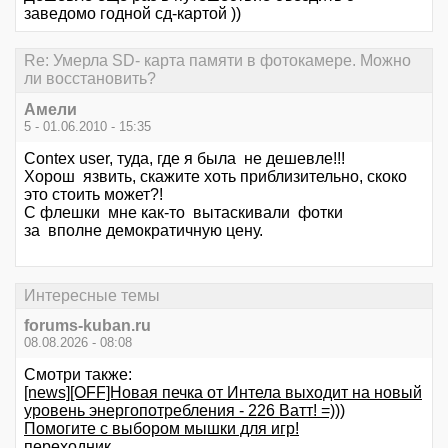
заведомо годной сд-картой ))
Re: Умерла SD- карта памяти в фотокамере. Можно
ли восстановить?
Амели
5 - 01.06.2010 - 15:35
Contex user, туда, где я была не дешевле!!!
Хорош язвить, скажите хоть приблизительно, скоко
это стоить может?!
С флешки мне как-то вытаскивали фотки
за вполне демократичную цену.
Интересные темы
forums-kuban.ru
08.08.2026 - 08:08
Смотри также:
[news][OFF]Новая печка от Интела выходит на новый
уровень энергопотребления - 226 Ватт! =)))
Помогите с выбором мышки для игр!
переходник