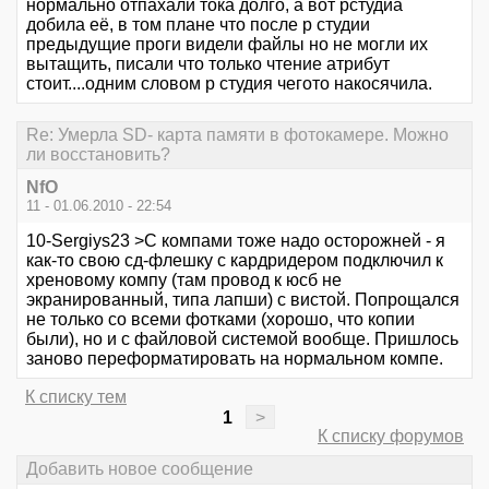
нормально отпахали тока долго, а вот рстудиа
добила её, в том плане что после р студии
предыдущие проги видели файлы но не могли их
вытащить, писали что только чтение атрибут
стоит....одним словом р студия чегото накосячила.
Re: Умерла SD- карта памяти в фотокамере. Можно
ли восстановить?
NfO
11 - 01.06.2010 - 22:54
10-Sergiys23 >С компами тоже надо осторожней - я
как-то свою сд-флешку с кардридером подключил к
хреновому компу (там провод к юсб не
экранированный, типа лапши) с вистой. Попрощался
не только со всеми фотками (хорошо, что копии
были), но и с файловой системой вообще. Пришлось
заново переформатировать на нормальном компе.
К списку тем
1
>
К списку форумов
Добавить новое сообщение