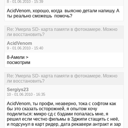
8 - 01.06.2010 - 15:39
AcidVenom, хорошо, когда выясню детали напишу. А
ты реально сможешь помочь?
Re: Умерла SD- карта памяти в фотокамере. Можно
ли восстановить?
AcidVenom
9 - 01.06.2010 - 15:40
8-Амели >
посмотрим
Re: Умерла SD- карта памяти в фотокамере. Можно
ли восстановить?
Sergiys23
10 - 01.06.2010 - 16:35
AcidVenom, ты профи, неаверно, тока с софтом как
бы это сказать осторожней, я опытом хочу
подилиться: микро сд с бэдами попалась мне, я
решил если честно фильмы в 3джипи стащить с неё,
и подсунул в карт ридер, дата рекавери антракт и зар