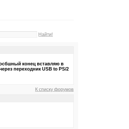
Найти!
 юсбшный конец вставляю в
через переходник USB to PS/2
К списку форумов