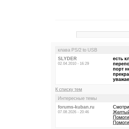
клава PS/2 to USB
SLYDER
есть к
02.04.2010 - 16:29
перепо
порт н
прекра
уважае
К списку тем
Интересные темы
forums-kuban.ru
Смотри
07.08.2026 - 20:46
Желтый 
Помоги
Помоги