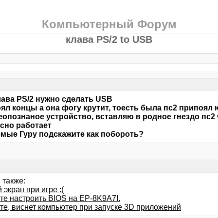
Компьютерный Форум
клава PS/2 to USB
лава PS/2 нужно сделать USB
ял концы а она фогу крутит, тоесть была пс2 припоял
еопознаное устройство, вставляю в родное гнездо пс2 
сно работает
мые Гуру подскажите как побороть?
 также:
экран при игре :(
те настроить BIOS на EP-8K9A7I.
те, виснет компьютер при запуске 3D приложений