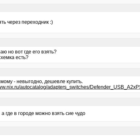
ть через переходник :)
наю но вот где его взять?
схемка есть?
амому - невыгодно, дешевле купить.
/www.nix.ru/autocatalog/adapters_switches/Defender_USB_A
 а где в городе можно взять сие чудо