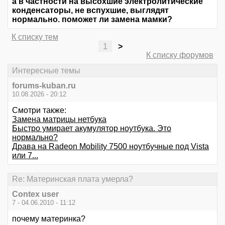
а в частности на высохшие электролитические
конденсаторы, не вспухшие, выглядят
нормально. поможет ли замена мамки?
К списку тем
1
>
К списку форумов
Интересные темы
forums-kuban.ru
10.08.2026 - 20:12
Смотри также:
Замена матрицы нетбука
Быстро умирает акумулятор ноутбука. Это
нормально?
Драва на Radeon Mobility 7500 ноутбучные под Vista
или 7...
Re: Материнская плата умерла?
Contex user
7 - 04.06.2010 - 11:12
почему материнка?