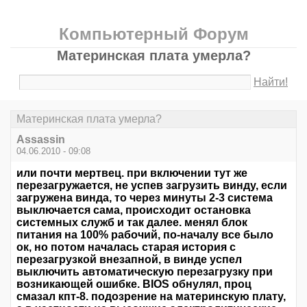
Компьютерный Форум
Материнская плата умерла?
Найти!
Материнская плата умерла?
Assassin
04.06.2010 - 09:08
или почти мертвец. при включении тут же
перезагружается, не успев загрузить винду, если
загружена винда, то через минуты 2-3 система
выключается сама, происходит остановка
системных служб и так далее. менял блок
питания на 100% рабочий, по-началу все было
ок, но потом началась старая история с
перезагрузкой внезапной, в винде успел
выключить автоматическую перезагрузку при
возникающей ошибке. BIOS обнулял, проц
смазал кпт-8. подозрение на материнскую плату,