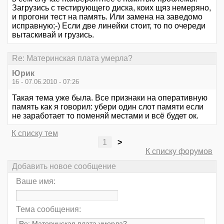
Загрузись с тестирующего диска, коих щяз немеряно,
и прогони тест на память. Или замена на заведомо
исправную;-) Если две линейки стоит, то по очереди
вытаскивай и грузись.
Re: Материнская плата умерла?
Юрик
16 - 07.06.2010 - 07:26
Такая тема уже была. Все признаки на оперативную
память как я говорил: убери один слот памяти если
не заработает то поменяй местами и всё будет ок.
К списку тем
1
>
К списку форумов
Добавить новое сообщение
Ваше имя:
Тема сообщения: