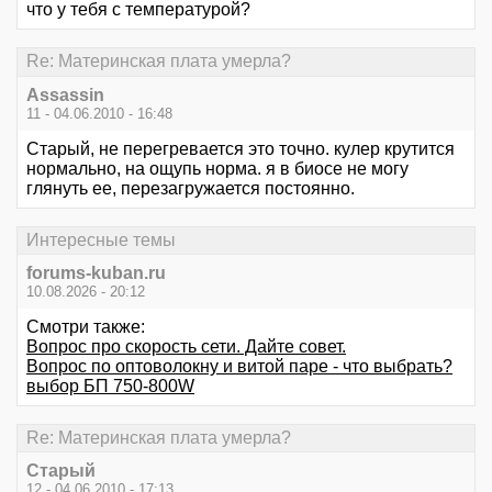
что у тебя с температурой?
Re: Материнская плата умерла?
Assassin
11 - 04.06.2010 - 16:48
Старый, не перегревается это точно. кулер крутится
нормально, на ощупь норма. я в биосе не могу
глянуть ее, перезагружается постоянно.
Интересные темы
forums-kuban.ru
10.08.2026 - 20:12
Смотри также:
Вопрос про скорость сети. Дайте совет.
Вопрос по оптоволокну и витой паре - что выбрать?
выбор БП 750-800W
Re: Материнская плата умерла?
Старый
12 - 04.06.2010 - 17:13