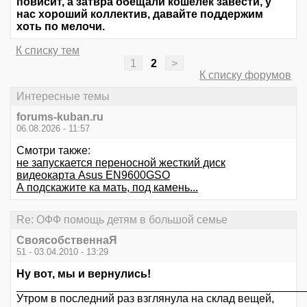
повисит, а затвра обещали кошелек завести, у
нас хороший коллектив, давайте поддержим
хоть по мелочи.
К списку тем
1
2
>
К списку форумов
Интересные темы
forums-kuban.ru
06.08.2026 - 11:57
Смотри также:
не запускается переносной жесткий диск
видеокарта Asus EN9600GSO
А подскажите ка мать, под камень...
Re: ОФФ помощь детям в большой семье
СвоясобственнаЯ
51 - 03.04.2010 - 13:29
Ну вот, мы и вернулись!
_______________________________________________
Утром в последний раз взглянула на склад вещей,