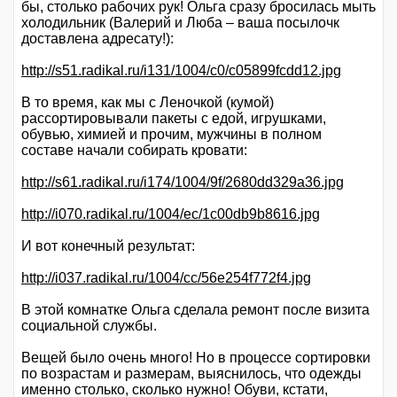
бы, столько рабочих рук! Ольга сразу бросилась мыть
холодильник (Валерий и Люба – ваша посылочк
доставлена адресату!):
http://s51.radikal.ru/i131/1004/c0/c05899fcdd12.jpg
В то время, как мы с Леночкой (кумой)
рассортировывали пакеты с едой, игрушками,
обувью, химией и прочим, мужчины в полном
составе начали собирать кровати:
http://s61.radikal.ru/i174/1004/9f/2680dd329a36.jpg
http://i070.radikal.ru/1004/ec/1c00db9b8616.jpg
И вот конечный результат:
http://i037.radikal.ru/1004/cc/56e254f772f4.jpg
В этой комнатке Ольга сделала ремонт после визита
социальной службы.
Вещей было очень много! Но в процессе сортировки
по возрастам и размерам, выяснилось, что одежды
именно столько, сколько нужно! Обуви, кстати,