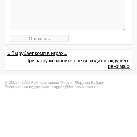
« Вырубает комп в играх...
При загрузке монитор не выходит из ждущего
режима »
© 2009—2010 Компьютерный Форум,
Форумы Кубани
.
Техническая поддержка:
support@forums-kuban.ru