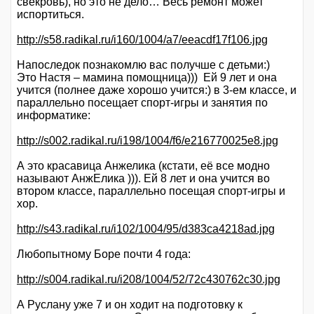
свекровь), но это не дело… Весь ремонт может
испортиться.
http://s58.radikal.ru/i160/1004/a7/eeacdf17f106.jpg
Напоследок познакомлю вас получше с детьми:)
Это Настя – мамина помощница))) Ей 9 лет и она
учится (полнее даже хорошо учится:) в 3-ем классе, и
параллельно посещает спорт-игры и занятия по
информатике:
http://s002.radikal.ru/i198/1004/f6/e216770025e8.jpg
А это красавица Анжелика (кстати, её все модно
называют АнжЕлика ))). Ей 8 лет и она учится во
втором классе, параллельно посещая спорт-игры и
хор.
http://s43.radikal.ru/i102/1004/95/d383ca4218ad.jpg
Любопытному Боре почти 4 года:
http://s004.radikal.ru/i208/1004/52/72c430762c30.jpg
А Руслану уже 7 и он ходит на подготовку к