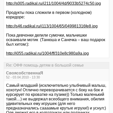
http://s005.radikal.ru/i211/1004/4d/9033b5274c50.jpg
Продукты пока сложили в первом (холодном)
коридоре:
http://s46.radikal.ru/i113/1004/65/049981316fe8.jpg
Пока девчонки делили сумочки, мальчишки
осваивали мотик (Танюша и Санечка – ваш подарок
был хитом:):
http://i055.radikal.ru/1004/ff/310e8c980a9a.jpg
Re: ОФФ помощь детям в большой семье
СвоясобственнаЯ
52 - 03.04.2010 - 13:30
Самый младший (исключительно улыбчивый малыш,
хохотун! Отлично переворачивается с боку на бок и
курсирует по кроватке на пузике)) Только маленький
такой…) не выдержал всеобщего внимания, обилия
удивительных ему игрушек (для него
предназначались саааамые крутые игрухи!) и уснул:)
Оля держит его в колготочках или ползунках,