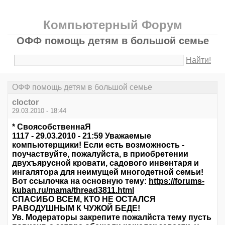
Компьютерный Форум
ОФФ помощь детям в большой семье
Найти!
ОФФ помощь детям в большой семье
cloctor
29.03.2010 - 18:44
* СвоясобственнаЯ
1117 - 29.03.2010 - 21:59 Уважаемые
компьютерщики! Если есть возможность -
поучаствуйте, пожалуйста, в приобретении
двухъярусной кровати, садового инвентаря и
ингалятора для неимущей многодетной семьи!
Вот ссылочка на основную тему:
https://forums-
kuban.ru/mama/thread3811.html
СПАСИБО ВСЕМ, КТО НЕ ОСТАЛСЯ
РАВОДУШНЫМ К ЧУЖОЙ БЕДЕ!
Ув. Модераторы закрепите пожалйста тему пусть