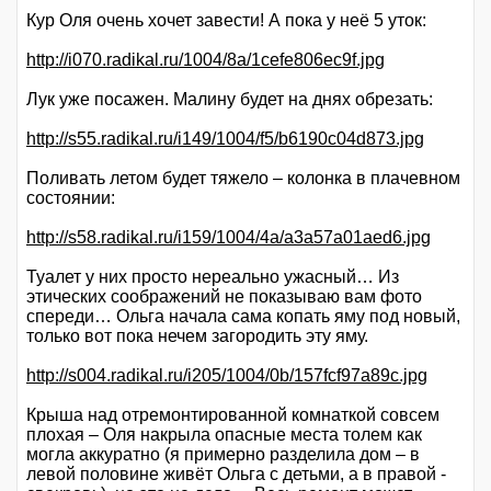
Кур Оля очень хочет завести! А пока у неё 5 уток:
http://i070.radikal.ru/1004/8a/1cefe806ec9f.jpg
Лук уже посажен. Малину будет на днях обрезать:
http://s55.radikal.ru/i149/1004/f5/b6190c04d873.jpg
Поливать летом будет тяжело – колонка в плачевном
состоянии:
http://s58.radikal.ru/i159/1004/4a/a3a57a01aed6.jpg
Туалет у них просто нереально ужасный… Из
этических соображений не показываю вам фото
спереди… Ольга начала сама копать яму под новый,
только вот пока нечем загородить эту яму.
http://s004.radikal.ru/i205/1004/0b/157fcf97a89c.jpg
Крыша над отремонтированной комнаткой совсем
плохая – Оля накрыла опасные места толем как
могла аккуратно (я примерно разделила дом – в
левой половине живёт Ольга с детьми, а в правой -