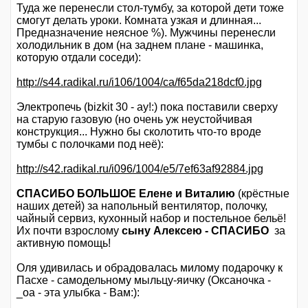
Туда же перенесли стол-тумбу, за которой дети тоже
смогут делать уроки. Комната узкая и длинная...
Предназначение неясное %). Мужчины перенесли
холодильник в дом (на заднем плане - машинка,
которую отдали соседи):
http://s44.radikal.ru/i106/1004/ca/f65da218dcf0.jpg
Электропечь (bizkit 30 - ау!:) пока поставили сверху
на старую газовую (но очень уж неустойчивая
конструкция... Нужно бы сколотить что-то вроде
тумбы с полочками под неё):
http://s42.radikal.ru/i096/1004/e5/7ef63af92884.jpg
СПАСИБО БОЛЬШОЕ Елене и Виталию
(крёстные
наших детей) за напольный вентилятор, полочку,
чайный сервиз, кухонный набор и постельное бельё!
Их почти взрослому
сыну Алексею - СПАСИБО
за
активную помощь!
Оля удивилась и обрадовалась милому подарочку к
Пасхе - самодельному мыльцу-яичку (Оксаночка -
_oa - эта улыбка - Вам:):