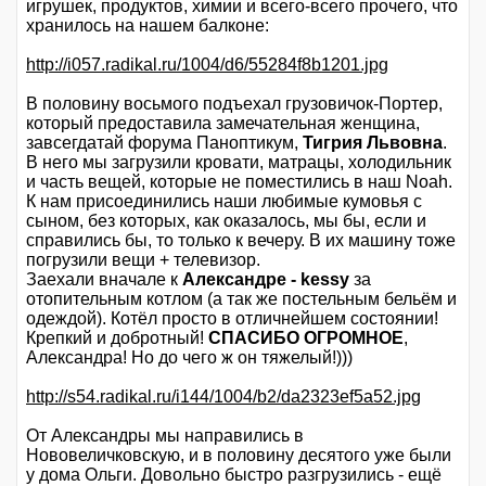
игрушек, продуктов, химии и всего-всего прочего, что
хранилось на нашем балконе:
http://i057.radikal.ru/1004/d6/55284f8b1201.jpg
В половину восьмого подъехал грузовичок-Портер,
который предоставила замечательная женщина,
завсегдатай форума Паноптикум,
Тигрия Львовна
.
В него мы загрузили кровати, матрацы, холодильник
и часть вещей, которые не поместились в наш Noah.
К нам присоединились наши любимые кумовья с
сыном, без которых, как оказалось, мы бы, если и
справились бы, то только к вечеру. В их машину тоже
погрузили вещи + телевизор.
Заехали вначале к
Александре - kessy
за
отопительным котлом (а так же постельным бельём и
одеждой). Котёл просто в отличнейшем состоянии!
Крепкий и добротный!
СПАСИБО ОГРОМНОЕ
,
Александра! Но до чего ж он тяжелый!)))
http://s54.radikal.ru/i144/1004/b2/da2323ef5a52.jpg
От Александры мы направились в
Нововеличковскую, и в половину десятого уже были
у дома Ольги. Довольно быстро разгрузились - ещё