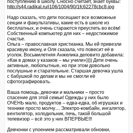
поступлению в школу. Сносно считает, знает буквы:
http://s44.radikal.ru/i106/1004/90/1fc62278cbc8.jpg
Надо сказать, что дети посещают все возможные
секции и факультативы, какие есть в школе из
бесплатных, и очень стараются преуспеть во всём!
Собственный компьютер для них – недостижимое
счастье.
Ольга – православная христианка. Мы ей привезли
красивую икону, и Оля сказала, что повесит её в
уголок. Восьмилетняя Анжелика деловито добавила:
«Как в домах у казаков – мы учили»)))) Дети очень
активные, любопытные, но при этом довольно
послушные и старательные. Старшая девочка ушла
с бабушкой по делам и мы не смогли её
сфотографировать.
Ваша помощь, девочки и мальчики – просто
спасение для этой семьи! Одежды у них было
ОЧЕНЬ мало, продуктов – едва-едва, об игрушках и
технике просто молчу… Электро-комбайн, ингалятор,
вентилятор, холодильник, печь, такой большой
телевизор – всё это у них ВПЕРВЫЕ!!!
Девчонки с упоением рассматривали обновки,