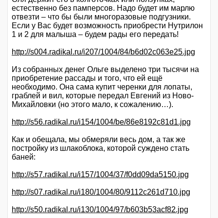
естественно без памперсов. Надо будет им марлю
отвезти – что бы были многоразовые подгузники.
Если у Вас будет возможность приобрести Нутрилон
1 и 2 для малыша – будем рады его передать!
http://s004.radikal.ru/i207/1004/84/b6d02c063e25.jpg
Из собранных денег Ольге выделено три тысячи на
приобретение рассады и того, что ей ещё
необходимо. Она сама купит черенки для лопаты,
граблей и вил, которые передал Евгений из Ново-
Михайловки (но этого мало, к сожалению…).
http://s56.radikal.ru/i154/1004/be/86e8192c81d1.jpg
Как и обещала, мы обмеряли весь дом, а так же
постройку из шлакоблока, которой суждено стать
баней:
http://s57.radikal.ru/i157/1004/37/f0dd09da5150.jpg
http://s07.radikal.ru/i180/1004/80/9112c261d710.jpg
http://s50.radikal.ru/i130/1004/97/b603b53acf82.jpg