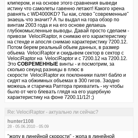
клипером, и на основе этого сравнения выведи
истину что самолеты гавенно летают! Какого хрена
равнять с WD4000KD? Ты как, слово "современные"
знаешь что значит? А ты выдал на гора обзор по
винтам 2003 года и на его основе делаешь
глубокомысленные выводы. Давай просто сделаем -
привози VelociRaptor, я снимаю его характеристику
на стенде и апосля снимаю характеристику 7200.12.
Потом берем реальный объем данных, в размер
объема VelociRaptor и скидывем сектор в сектор с
VelociRaptor на VelociRaptor и c 7200.12 на 7200.12.
Это
СОВРЕМЕННЫЕ
винты - и посмотрим, за
сколько секунд разницы в плюс в
скорости VelociRaptor их поклонники палят бабло и
сидят на обжимных объемах в 300 гигов. Заодно
можешь и старичка Раптора прихватить - ну чтобы
было от чего блевать глядя на его ущербную
характеристику на фоне 7200.11/12! ;)
Re: VelociRaptor - актуально ли сейчас?
hunter1108
28 - 05.06.2010 - 05:09
"жопу в линейной скорости" - жопа в линейной