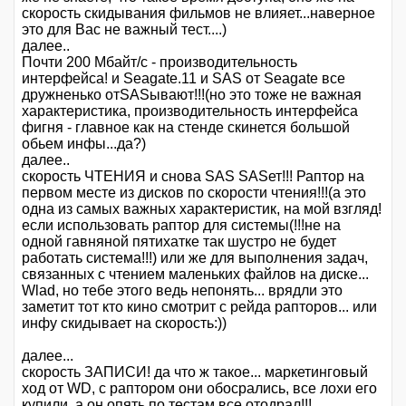
скорость скидывания фильмов не влияет...наверное
это для Вас не важный тест....)
далее..
Почти 200 Мбайт/с - производительность
интерфейса! и Seagate.11 и SAS от Seagate все
дружненько отSASывают!!!(но это тоже не важная
характеристика, производительность интерфейса
фигня - главное как на стенде скинется большой
обьем инфы...да?)
далее..
скорость ЧТЕНИЯ и снова SAS SASет!!! Раптор на
первом месте из дисков по скорости чтения!!!(а это
одна из самых важных характеристик, на мой взгляд!
если использовать раптор для системы(!!!не на
одной гавняной пятихатке так шустро не будет
работать система!!!) или же для выполнения задач,
связанных с чтением маленьких файлов на диске...
Wlad, но тебе этого ведь непонять... врядли это
заметит тот кто кино смотрит с рейда рапторов... или
инфу скидывает на скорость:))
далее...
скорость ЗАПИСИ! да что ж такое... маркетинговый
ход от WD, с раптором они обосрались, все лохи его
купили, а он опять по тестам все отодрал!!!