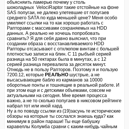
объясняить ламерью почему у столь
шоколадных VelociRaptor такие отстойные на фоне
SAS попугаи, не далеко улетевшие от попугаев
среднего SATA по куда меньшей цене? Меня особо
умиляют ссылки на то как хорошо работать с
Рапторами с массивами сохраняемых на HDD
данных. А реально не хочешь попробовать
сравнить? Я для себя давно выяснил, что при
создании образа с восстанавливаемого HDD
Рапторы отсасывают с отхлюпом винтам с большей
плотностью записи на блин. С 11 рыбъей серией
разница на 50 гектарах была в минутах, а с 12
серией разница перевалила за десяток минут.
Отнюдь не в пользу Рапторов. Поэтому я и пользую
7200.12, которые
РЕАЛЬНО
шустрые, а не
высасывающие бабло из карманов за 10000
оборотные понты и тошнящие в реальной работе. И
при этом еще и с детскими объемами, совсем не
актуальными на сегодня. Мне время процесса
важно, а не то сколько попугаев в никсовом рейтинге
набрал тот или иной хард.
Ну а по поводу ссылки из (19)засунь те исторические
обзоры на которые ты сослался знаешь куда? как
минимум в район параши! Ты еще бабушку
каравеллы Колумба сравни с каким-нибудь чайным