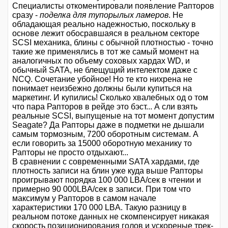
Специалисты откоментировали появление Рапторов
сразу -
поделка для тупорылых ламеров
. Не
обладающая реально надежностью, поскольку в
основе лежит обосравшаяся в реальном секторе
SCSI механика, блины с обычной плотностью - точно
такие же применялись в тот же самый момент на
аналогичных по объему соховых хардах WD, и
обычный SATA, не блещущий интелектом даже с
NCQ. Сочетание убойное! Но те кто нихрена не
понимает неизбежно должны были купиться на
маркетинг. И купились! Сколько хвалебных од о том
что пара Рапторов в рейде это бэст... А сли взять
реальные SCSI, выпущеные на тот момент допустим
Seagate? Да Рапторы даже в подметки не дышали
самым тормозным, 7200 оборотным системам. А
если говорить за 15000 оборотную механику то
Рапторы не просто отдыхают...
В сравнении с современными SATA хардами, где
плотность записи на блин уже куда выше Рапторы
проигрывают порядка 100 000 LBA/сек в чтении и
примерно 90 000LBA/сек в записи. При том что
максимум у Рапторов в самом начале
характеристики 170 000 LBA. Такую разницу в
реальном потоке данных не скомпенсирует никакая
скорость позиционирования голов и ускореные трек-