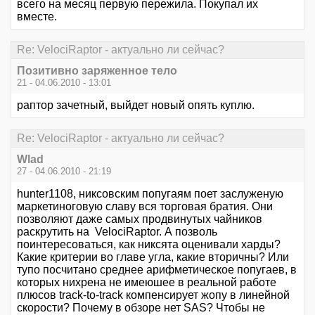
всего на месяц первую пережила. Покупал их
вместе.
Re: VelociRaptor - актуально ли сейчас?
Позитивно заряженное тело
21 - 04.06.2010 - 13:01
раптор зачетный, выйдет новый опять куплю.
Re: VelociRaptor - актуально ли сейчас?
Wlad
27 - 04.06.2010 - 21:19
hunter1108, никсовским попугаям поет заслуженую
маркетиноговую славу вся торговая братия. Они
позволяют даже самых продвинутых чайников
раскрутить на VelociRaptor. А позволь
поинтересоваться, как никсята оценивали харды?
Какие критерии во главе угла, какие вторичны? Или
тупо посчитано среднее арифметическое попугаев, в
которых нихрена не имеюшее в реальной работе
плюсов track-to-track компенсирует жопу в линейной
скорости? Почему в обзоре нет SAS? Чтобы не