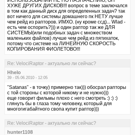
ИСПОЛЬЗОВАНИИ НЕ ПО НАЗНАЧЕНИЮ, ОН
ХУЖЕ ДРУГИХ ДИСКОВ!!! вопрос в теме заключался
в том как данный диск для определенных задач? так
вот ничего для системы домашнего пк НЕТУ лучше
чем рейд из рапторов. ИМХО. (ну кроме ссд)... Wlad -
есть чем оспорить?))) и один раптор так же ДЛЯ
СИСТЕМЫ(или подобных задач с множеством
маленьких файлов) лучше чем рейд из пятихаток,
потому что системе на ЛИНЕЙНУЮ СКОРОСТЬ
КОПИРОВАНИЯ ФИОЛЕТОВО!!!
Re: VelociRaptor - актуально ли сейчас?
Hhelo
39 - 05.06.2010 - 12:05
"Satanas" - в точку) примерно так))) обосрал рапторы
с той стороны с которой никому и не нужно)))
еще говорит фильмы плохо с него смотреть :) :) :)
глянуть бы в глаза тому человеку, который для
многогигабайтного свопа купит раптор)))
Re: VelociRaptor - актуально ли сейчас?
hunter1108