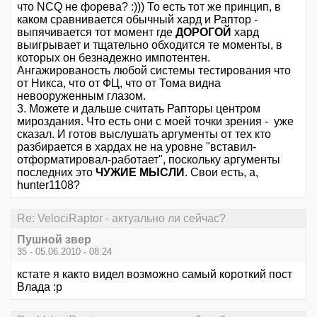
что NCQ не форева? :))) То есть тот же принцип, в
каком сравнивается обычный хард и Раптор -
выпячивается тот момент где
ДОРОГОЙ
хард
выигрывает и тщательно обходится те моменты, в
которых он безнадежно импотентен.
Ангажированость любой системы тестирования что
от Никса, что от ФЦ, что от Тома видна
невооруженным глазом.
3. Можете и дальше считать Рапторы центром
мироздания. Что есть они с моей точки зрения - уже
сказал. И готов выслушать аргументы от тех кто
разбирается в хардах не на уровне "вставил-
отформатировал-работает", поскольку аргументы
последних это
ЧУЖИЕ МЫСЛИ
. Свои есть, а,
hunter1108?
Re: VelociRaptor - актуально ли сейчас?
Пушной звер
35 - 05.06.2010 - 08:24
кстате я както видел возможно самый короткий пост
Влада :р