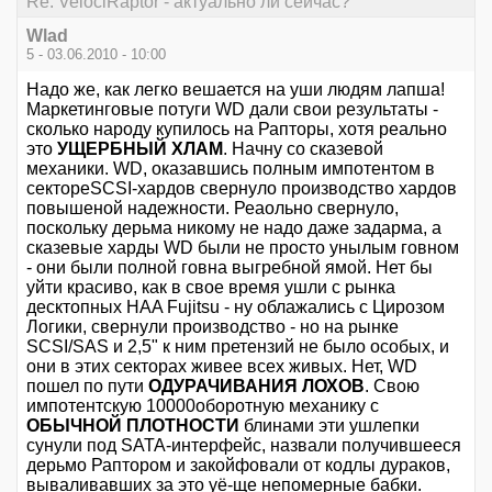
Re: VelociRaptor - актуально ли сейчас?
Wlad
5 - 03.06.2010 - 10:00
Надо же, как легко вешается на уши людям лапша!
Маркетинговые потуги WD дали свои результаты -
сколько народу купилось на Рапторы, хотя реально
это
УЩЕРБНЫЙ ХЛАМ
. Начну со сказевой
механики. WD, оказавшись полным импотентом в
сектореSCSI-хардов свернуло производство хардов
повышеной надежности. Реаольно свернуло,
поскольку дерьма никому не надо даже задарма, а
сказевые харды WD были не просто унылым говном
- они были полной говна выгребной ямой. Нет бы
уйти красиво, как в свое время ушли с рынка
десктопных HAA Fujitsu - ну облажались с Цирозом
Логики, свернули производство - но на рынке
SCSI/SAS и 2,5" к ним претензий не было особых, и
они в этих секторах живее всех живых. Нет, WD
пошел по пути
ОДУРАЧИВАНИЯ ЛОХОВ
. Свою
импотентскую 10000оборотную механику с
ОБЫЧНОЙ ПЛОТНОСТИ
блинами эти ушлепки
сунули под SATA-интерфейс, назвали получившееся
дерьмо Раптором и закойфовали от кодлы дураков,
вываливавших за это уё-ще непомерные бабки.