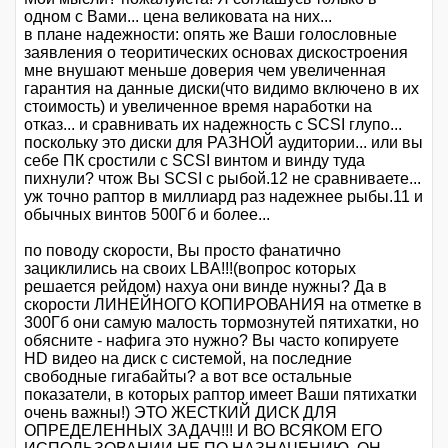
одном с Вами... цена великовата на них...
в плане надежности: опять же Ваши голословные
заявления о теоритических основах дискостроения
мне внушают меньше доверия чем увеличенная
гарантия на данные диски(что видимо включено в их
стоимость) и увеличенное время наработки на
отказ... и сравнивать их надежность с SCSI глупо...
поскольку это диски для РАЗНОЙ аудитории... или вы
себе ПК сростили с SCSI винтом и винду туда
пихнули? чтож Вы SCSI с рыбой.12 не сравниваете...
уж точно раптор в миллиард раз надежнее рыбы.11 и
обычных винтов 500Гб и более...
по поводу скорости, Вы просто фанатично
зациклились на своих LBA!!!(вопрос которых
решается рейдом) нахуа они винде нужны? Да в
скорости ЛИНЕЙНОГО КОПИРОВАНИЯ на отметке в
300Гб они самую малость тормознутей пятихатки, но
обясните - нафига это нужно? Вы часто копируете
HD видео на диск с системой, на последние
свободные гигабайты? а вот все остальные
показатели, в которых раптор имеет Ваши пятихатки
очень важны!) ЭТО ЖЕСТКИЙ ДИСК ДЛЯ
ОПРЕДЕЛЕННЫХ ЗАДАЧ!!! И ВО ВСЯКОМ ЕГО