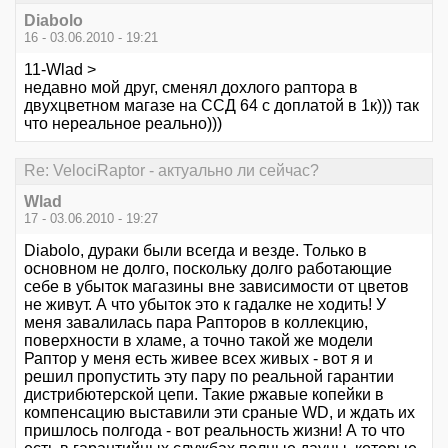
Diabolo
16 - 03.06.2010 - 19:21
11-Wlad >
недавно мой друг, сменял дохлого раптора в
двухцветном магазе на ССД 64 с доплатой в 1к))) так
что нереальное реально)))
Re: VelociRaptor - актуально ли сейчас?
Wlad
17 - 03.06.2010 - 19:27
Diabolo, дураки были всегда и везде. Только в
основном не долго, поскольку долго работающие
себе в убыток магазины вне зависимости от цветов
не живут. А что убыток это к гадалке не ходить! У
меня завалилась пара Рапторов в коллекцию,
поверхности в хламе, а точно такой же модели
Раптор у меня есть живее всех живых - вот я и
решил пропустить эту пару по реальной гарантии
дистрибютерской цепи. Такие ржавые копейки в
компенсацию выставили эти сраные WD, и ждать их
пришлось полгода - вот реальность жизни! А то что