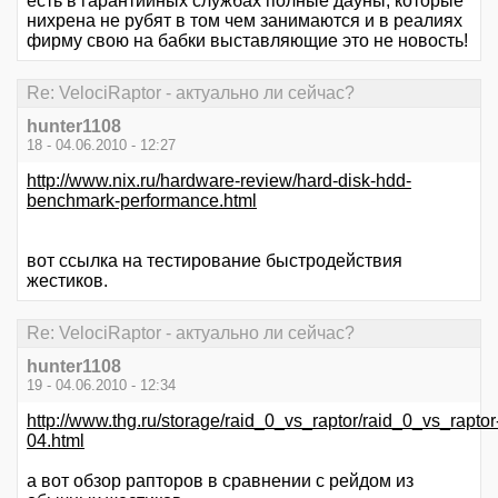
есть в гарантийных службах полные дауны, которые
нихрена не рубят в том чем занимаются и в реалиях
фирму свою на бабки выставляющие это не новость!
Re: VelociRaptor - актуально ли сейчас?
hunter1108
18 - 04.06.2010 - 12:27
http://www.nix.ru/hardware-review/hard-disk-hdd-
benchmark-performance.html
вот ссылка на тестирование быстродействия
жестиков.
Re: VelociRaptor - актуально ли сейчас?
hunter1108
19 - 04.06.2010 - 12:34
http://www.thg.ru/storage/raid_0_vs_raptor/raid_0_vs_raptor
04.html
а вот обзор рапторов в сравнении с рейдом из