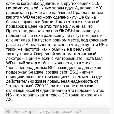
сложно кого-либо удивить, и в других сериях с 16
метрами кэша обычные харды идут. А, пардон! У
Y
парковка на рампе а не на блинах! Правда при том
как это у WD через жопу сделано - лучше бы на
блинах парковали бошки! Так за что же некислый
приварок в цене на этих типа RE? А ни за что!
Просто так, рассказали про
ЯКОБЫ
повышеную
надежность, и лохи развесив уши лезут в кошель и
слюнят лавэ. На пустом ровном месте, под красивые
рассказы! А реальность то такова что дохнут эти RE с
такой же частотой как и обычные в реальной
эксплуатации. Очередной чисто маркетинговый
лохотрон. Причем если с Рапторами это чиста был
WD-шный заход от безысходности, то в этих
"повышенонадежных RE" разводилово для лохов
поддержал Seagate, создав свои ES.2 - ничем
принципиально не отличающиеся в тех местах где
действительно живет повышеная надежность от
"стандартных" 7200.11, зато по цене огого как
отличающихся! И единственное что надежно в этих
NS - то что они схватят свою СС точно так же как и
AS.
Re: VelociRaptor - актуально ли сейчас?