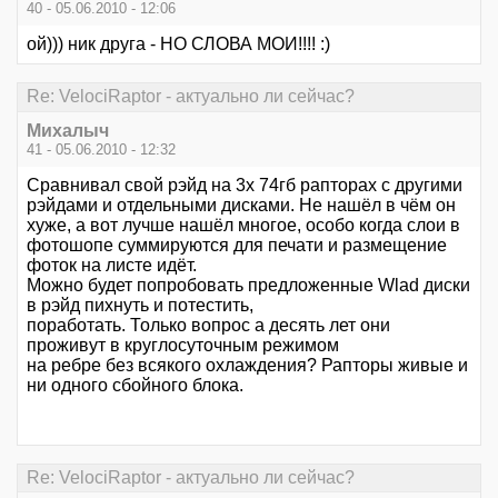
40 - 05.06.2010 - 12:06
ой))) ник друга - НО СЛОВА МОИ!!!! :)
Re: VelociRaptor - актуально ли сейчас?
Михалыч
41 - 05.06.2010 - 12:32
Сравнивал свой рэйд на 3х 74гб рапторах с другими
рэйдами и отдельными дисками. Не нашёл в чём он
хуже, а вот лучше нашёл многое, особо когда слои в
фотошопе суммируются для печати и размещение
фоток на листе идёт.
Можно будет попробовать предложенные Wlad диски
в рэйд пихнуть и потестить,
поработать. Только вопрос а десять лет они
проживут в круглосуточным режимом
на ребре без всякого охлаждения? Рапторы живые и
ни одного сбойного блока.
Re: VelociRaptor - актуально ли сейчас?