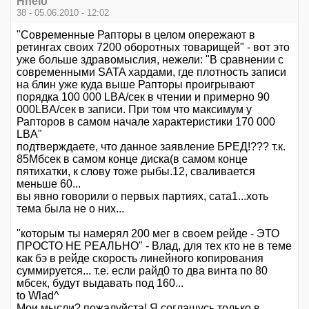
Hhelo
38 - 05.06.2010 - 12:02
"Современные Рапторы в целом опережают в
ретингах своих 7200 оборотных товарищей" - вот это
уже больше здравомыслия, нежели: "В сравнении с
современными SATA хардами, где плотность записи
на блин уже куда выше Рапторы проигрывают
порядка 100 000 LBA/сек в чтении и примерно 90
000LBA/сек в записи. При том что максимум у
Рапторов в самом начале характеристики 170 000
LBA"
подтверждаете, что данное заявление БРЕД!??? т.к.
85Мбсек в самом конце диска(в самом конце
пятихатки, к слову тоже рыбы.12, сваливается
меньше 60...
вы явно говорили о первых партиях, сата1...хоть
тема была не о них...
"которым ты намерял 200 мег в своем рейде - ЭТО
ПРОСТО НЕ РЕАЛЬНО" - Влад, для тех кто не в теме
как бэ в рейде скорость линейного копирования
суммируется... т.е. если райд0 то два винта по 80
мбсек, будут выдавать под 160...
to Wlad^
Мои мысли? пожалуйста! Я соглашусь только в