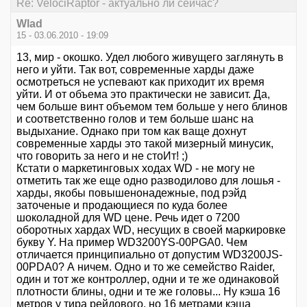
Re: VelociRaptor - актуально ли сейчас?
Wlad
15 - 03.06.2010 - 19:09
13, мир - окошко. Удел любого живущего заглянуть в
него и уйти. Так вот, современные харды даже
осмотреться не успевают как приходит их время
уйти. И от объема это практически не зависит. Да,
чем больше винт объемом тем больше у него блинов
и соответственно голов и тем больше шанс на
выдыхание. Однако при том как ваще дохнут
современные харды это такой мизерный минусик,
что говорить за него и не стоИт! ;)
Кстати о маркетинговых ходах WD - не могу не
отметить так же еще одно разводилово для лошья -
харды, якобы повышенонадежные, под рэйд
заточеные и продающиеся по куда более
шоколадной для WD цене. Речь идет о 7200
оборотных хардах WD, несущих в своей маркировке
букву Y. На пример WD3200YS-00PGA0. Чем
отличается принципиально от допустим WD3200JS-
00PDA0? А ничем. Одно и то же семейство Raider,
один и тот же контроллер, одни и те же одинаковой
плотности блины, одни и те же головы... Ну кэша 16
метров у тира рейдового, но 16 метрами кэша