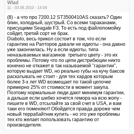
Wlad
11 - 03.06.2010 - 14:04
(8) - а что про 7200.12 ST3500410AS сказать? Один
блин, холодный, шустрый. Со всеми тараканами,
присущими Seagate F3. То есть под файлопомойку
сойдет, третий сорт не брак.
Diabolo, весь прикол состоит в том, что если
гарантию на Рапторов давали не идиоты - она давно
уже закончилась. Ну а если идиоты, типа
неназываемых магазинов третьего цвету - это их
проблемы. Потому что по цепи дистрибюции никто
конечно не откажет в так называемой "гарантии",
которую выдает WD, но реально губы на кучу баксов
раскатывать не стоит - для тех хардов которым
более 3-х лет WD возмещает по такой цепочке
примерно 25% от стоимости в момент закупа.
Поэтому нормальные люди дают минимум гарантии,
а дальше если шибко хочется гемора на всю жопу -
пишите в WD, отсылайте за свой счет в USA, и вам
таки его поменяют! Обойдется правда дороже чем
новый террабайтник купить - но это уже проблемы
тех кто желает попользовать гарантию от
производителя.