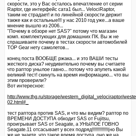
скорости, это у Вас осталось впечатление от серии
Raptor, где интерфейс сата1 был... VelociRaptor,
таким не страдает! и по линейной скорости держит
также как и остальные!!! у нас 2010 год уже...а ваше
мнение вышло из 2006...
"Почему в обзоре нет SAS?" потому что магазин
комп. комплектующих для домашних ПК. Вы ж не
спрашиваете почему в тестах скорости автомобилей
TOP Gear нету самолетов...
конец поста ВООБЩЕ ржака... и это ВАШИ тесты
жесткого диска? неудивительно почему вы считаете
что раптор унылое гавно... потому что апупеть какой
великий тест! скинуть на время информацию... что вы
этим проверили?
Вот интересное:
http://www.thg.ru/storage/western_digital_velociraptor/weste
02.html#_
тест раптора против SAS, и что мы видим? раптор по
ВРЕМЕНИ ДОСТУПА обходит SAS от Fujitsu,
проигрывает SAS от Seagate, а УНЫЛОЕ ГОВНО
Seagate.11 отсасывает у всех подряд!!!!!!!!!!!!!(но Вы
же не знаете, что такое время доступа, оно же на