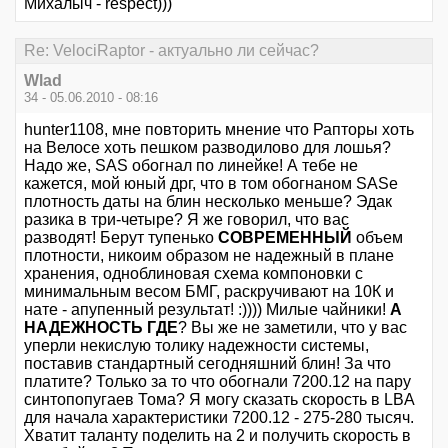
Михалыч - respect)))
Re: VelociRaptor - актуально ли сейчас?
Wlad
34 - 05.06.2010 - 08:16
hunter1108, мне повторить мнение что Рапторы хоть
на Велосе хоть пешком разводилово для лошья?
Надо же, SAS обогнал по линейке! А тебе не
кажется, мой юный дрг, что в том обогнаном SASе
плотность даты на блин несколько меньше? Эдак
разика в три-четыре? Я же говорил, что вас
разводят! Берут тупенько
СОВРЕМЕННЫЙ
объем
плотности, никоим образом не надежный в плане
хранения, одноблиновая схема компоновки с
минимальным весом БМГ, раскручивают на 10К и
нате - апупенный результат! :)))) Милые чайники!
А
НАДЕЖНОСТЬ ГДЕ
? Вы же не заметили, что у вас
уперли некислую толику надежности системы,
поставив стандартный сегодняшний блин! За что
платите? Только за то что обогнали 7200.12 на пару
синтопопугаев Тома? Я могу сказать скорость в LBA
для начала характеристики 7200.12 - 275-280 тысяч.
Хватит таланту поделить на 2 и получить скорость в