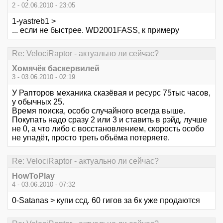
2 - 02.06.2010 - 23:05
1-yastreb1 >
... если не быстрее. WD2001FASS, к примеру
Re: VelociRaptor - актуально ли сейчас?
Хомячёк баскервилей
3 - 03.06.2010 - 02:19
У Рапторов механика сказёвая и ресурс 75тыс часов,
у обычных 25.
Время поиска, особо случайного всегда выше.
Покупать надо сразу 2 или 3 и ставить в рэйд, лучше
не 0, а что либо с восстановлением, скорость особо
не упадёт, просто треть объёма потеряете.
Re: VelociRaptor - актуально ли сейчас?
HowToPlay
4 - 03.06.2010 - 07:32
0-Satanas > купи ссд. 60 гигов за 6к уже продаются