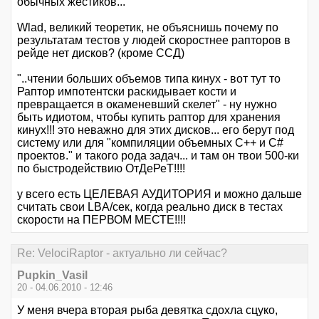
обычных жестиков...
Wlad, великий теоретик, не объяснишь почему по
результатам тестов у людей скоростнее рапторов в
рейде нет дисков? (кроме ССД)
"..чтении больших объемов типа кинух - вот тут то
Раптор импотентски раскидывает кости и
превращается в окаменевший скелет" - ну нужно
быть идиотом, чтобы купить раптор для хранения
кинух!!! это неважно для этих дисков... его берут под
систему или для "компиляции объемных C++ и C#
проектов." и такого рода задач... и там он твои 500-ки
по быстродействию ОтДеРеТ!!!!
у всего есть ЦЕЛЕВАЯ АУДИТОРИЯ и можно дальше
считать свои LBA/сек, когда реально диск в тестах
скорости на ПЕРВОМ МЕСТЕ!!!!
Re: VelociRaptor - актуально ли сейчас?
Pupkin_Vasil
20 - 04.06.2010 - 12:46
У меня вчера вторая рыба девятка сдохла сцуко,