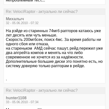
непроблемный тест....
Re: VelociRaptor - актуально ли сейчас?
Михалыч
32 - 05.06.2010 - 07:32
На рэйде из старинных 74мгб рапторов катаюсь уже
лет десять или чуть меньше.
Скорость 200мгбсек, поиск 4мс. За время работы ни
одного сбоя или отказа,
на стареньком АМД сейчас пашут, рейд пережил уже
два апгрейта компов и менять на что либо
современное не хочется из за надёжности.
Дополнительные большие диски это понятно есть, но
систему доверяю только рапторам в рейде.
.
Re: VelociRaptor - актуально ли сейчас?
hunter1108
33 - 05.06.2010 - 07:34