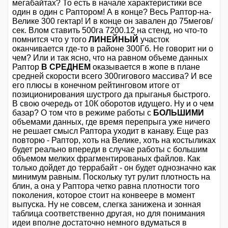
мегабайтах? То есть в начале характеристики все
один в один с Раптором! А в конце? Весь Раптор-на-
Велике 300 гектар! И в конце он завален до 75мегов/
сек. Влом ставить 500га 7200.12 на стенд, но что-то
помнится что у того
ЛИНЕЙНЫЙ
участок
оканчивается где-то в районе 300Гб. Не говорит ни о
чем? Или и так ясно, что на равном объеме данных
Раптор
В СРЕДНЕМ
оказывается в жопе в плане
средней скорости всего 300гигового массива? И все
его плюсы в конечном рейтинговом итоге от
позиционирования шустрого да прыганья быстрого.
В свою очередь от 10К оборотов идущего. Ну и о чем
базар? О том что в режиме работы с
БОЛЬШИМИ
объемами данных, где время перепрыга уже ничего
не решает смысл Раптора уходит в канаву. Еще раз
повторю - Раптор, хоть на Велике, хоть на костыликах
будет реально впереди в случае работы с большим
объемом мелких фрагментированых файлов. Как
только дойдет до террабайт - он будет однозначно как
минимум равным. Поскольку тут рулит плотность на
блин, а она у Раптора четко равна плотности того
поколения, которое стоит на конвеере в момент
выпуска. Ну не совсем, слегка занижена и зонная
таблица соответственно другая, но для понимания
идеи вполне достаточно немного вдуматься в