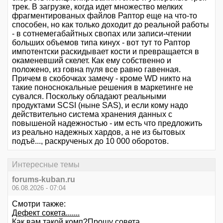
трек. В загрузке, когда идет множество мелких
фрагментированых файлов Раптор еще на что-то
способен, но как только доходит до реальной работы
- в сотнемегабайтных свопах или записи-чтении
больших объемов типа кинух - вот тут то Раптор
импотентски раскидывает кости и превращается в
окаменевший скелет. Как ему собственно и
положено, из говна пуля все равно гавенная.
Причем в скобочках замечу - кроме WD никто на
такие поноснокальные решения в маркетинге не
сувался. Поскольку обладают реальными
продуктами SCSI (ныне SAS), и если кому надо
действительно система хранения данных с
повышеной надежностью - им есть что предложить
из реально надежных хардов, а не из бытовых
подъё..., раскрученых до 10 000 оборотов.
Интересные темы
forums-kuban.ru
06.08.2026 - 07:04
Смотри также:
Дефект сокета.......
Как вам такой комп?Прошу совета.