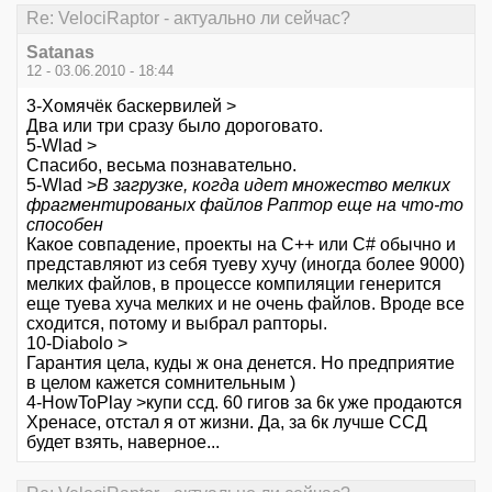
Re: VelociRaptor - актуально ли сейчас?
Satanas
12 - 03.06.2010 - 18:44
3-Хомячёк баскервилей >
Два или три сразу было дороговато.
5-Wlad >
Спасибо, весьма познавательно.
5-Wlad >
В загрузке, когда идет множество мелких
фрагментированых файлов Раптор еще на что-то
способен
Какое совпадение, проекты на C++ или C# обычно и
представляют из себя туеву хучу (иногда более 9000)
мелких файлов, в процессе компиляции генерится
еще туева хуча мелких и не очень файлов. Вроде все
сходится, потому и выбрал рапторы.
10-Diabolo >
Гарантия цела, куды ж она денется. Но предприятие
в целом кажется сомнительным )
4-HowToPlay >купи ссд. 60 гигов за 6к уже продаются
Хренасе, отстал я от жизни. Да, за 6к лучше ССД
будет взять, наверное...