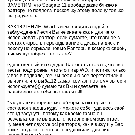
ЗАМЕТИМ, что Seagate.11 вообще даже близко к
раптору не подполз, поскольку этому полену только
вы радуетесь...
ЗАКЛЮЧЕНИЕ, Wlad зачем вводить людей в
заблуждение? если Вы не знаете как и для чего
использовать раптор, если думаете, что главное в
тестах скорость перекидывание с диска на диск, и
походу не держали новые Рапторы в коморке своей,
к чему пустобрехство такое?
единственный выход для Вас опять сказать, что все
тесты подстроены, что это пиар WD, и истина только
у вас в подвале, где Вы реально все перетестили и
выявили, что рыба.12 самая крутая, поэтому вы ее и
используете)))) думаю так Вы и сделаете, не
балаболом же себя выставлять!!!
"засунь те исторические обзоры на которые ты
сослался знаешь куда" - можете себе туда весь свой
стенд засунуть, потому как кроме гавна он
результатов не выдает... с нетерпением жду ответ...
*у меня нет двух veloci рапторов, как я вижу и у Вас
тоже, но даже то что вы предложили, для них