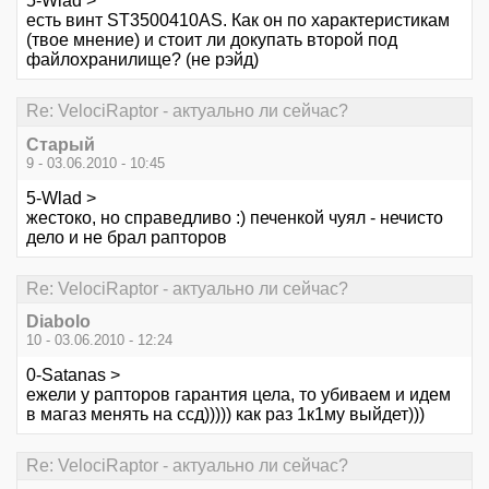
5-Wlad >
есть винт ST3500410AS. Как он по характеристикам
(твое мнение) и стоит ли докупать второй под
файлохранилище? (не рэйд)
Re: VelociRaptor - актуально ли сейчас?
Старый
9 - 03.06.2010 - 10:45
5-Wlad >
жестоко, но справедливо :) печенкой чуял - нечисто
дело и не брал рапторов
Re: VelociRaptor - актуально ли сейчас?
Diabolo
10 - 03.06.2010 - 12:24
0-Satanas >
ежели у рапторов гарантия цела, то убиваем и идем
в магаз менять на ссд))))) как раз 1к1му выйдет)))
Re: VelociRaptor - актуально ли сейчас?