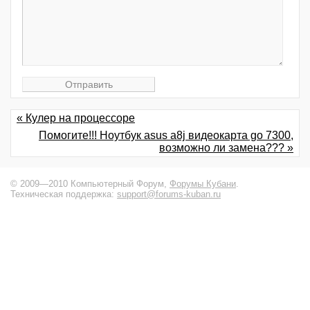
« Кулер на процессоре
Помогите!!! Ноутбук asus a8j видеокарта go 7300,
возможно ли замена??? »
© 2009—2010 Компьютерный Форум,
Форумы Кубани
.
Техническая поддержка:
support@forums-kuban.ru