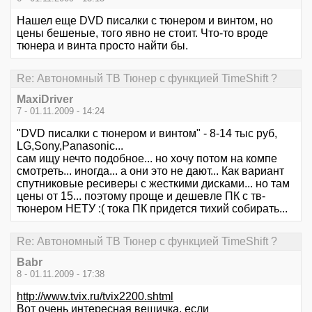
Нашел еще DVD писалки с тюнером и винтом, но
цены бешеные, того явно не стоит. Что-то вроде
тюнера и винта просто найти бы.
Re: Автономный ТВ Тюнер с функцией TimeShift ?
MaxiDriver
7 - 01.11.2009 - 14:24
"DVD писалки с тюнером и винтом" - 8-14 тыс руб,
LG,Sony,Panasonic...
сам ищу нечто подобное... но хочу потом на компе
смотреть... иногда... а они это не дают... Как вариант
спутниковые ресиверы с жесткими дисками... но там
цены от 15... поэтому проще и дешевле ПК с тв-
тюнером НЕТУ :( тока ПК придется тихий собирать...
Re: Автономный ТВ Тюнер с функцией TimeShift ?
Babr
8 - 01.11.2009 - 17:38
http://www.tvix.ru/tvix2200.shtml
Вот очень интересная вещичка, если