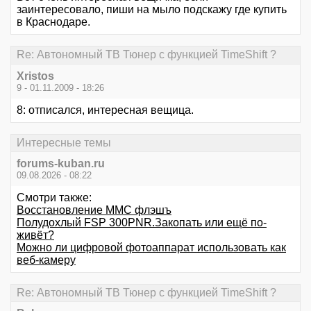
заинтересовало, пиши на мыло подскажу где купить
в Краснодаре.
Re: Автономный ТВ Тюнер с функцией TimeShift ?
Xristos
9 - 01.11.2009 - 18:26
8: отписался, интересная вещица.
Интересные темы
forums-kuban.ru
09.08.2026 - 08:22
Смотри также:
Восстановление MMC флэшъ
Полудохлый FSP 300PNR.Закопать или ещё по-
живёт?
Можно ли цифровой фотоаппарат использовать как
веб-камеру
Re: Автономный ТВ Тюнер с функцией TimeShift ?