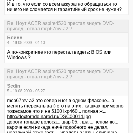
И в то, что если со всем аккуратно обращаться то
ничего не сломается и гарантийный срок не нужен?
Re: Ноут ACER aspire4520 престал видеть DVD-
привод - отвал mcp67mv-a2 ?
Блинн
4 - 19.08.2009 - 04:10
А по-конкретнее кто перестал видеть: BIOS или
Windows ?
Re: Ноут ACER aspire4520 престал видеть DVD-
привод - отвал mcp67mv-a2 ?
Sedin
5 - 19.08.2009 - 05:27
mcp67mv-a2 это север и юг в одном флаконе... а
менять (перекатыват) его на этих ..кашках примерно
тожесамое что и на 5100 ixp460... полная ж...
http://doxtorhdd.narod.ru/DSC00014.jpg
дороги тоньше волоса... шар 05... шаг... непомню...
кароче если никада ничё подобного не делал,
невздумай даже греть... упадёт на углы, слипнуца