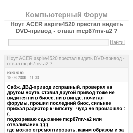
Компьютерный Форум
Ноут ACER aspire4520 престал видеть
DVD-привод - отвал mcp67mv-a2 ?
Найти!
Ноут ACER aspire4520 престал видеть DVD-привод -
отвал mcp67mv-a2 ?
юююю
18.08.2009 - 11:03
Сабж. ДВД-привод исправный, проверял на
другом ноуте. ставил другой привод-тоже не
видится ни в биосе, ни в винде. почитал
форумы, прошил последний биос, сильнее
прижал радиатор к чипсету - чуда не произошло :
(.
подозреваю сдыхание mcp67mv-a2 или
отваливание.:(:(:(
где можно отремонтировать, каким образом и за