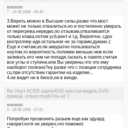
юююю
7 - 19.08.2009 - 06:40
3.Верить можно в Высшие силы,разве что.мост
может не только отвалиться,но и постепенно умирать
от перегрева.нередко,по отзывам,отваливается
только клава,потом усб,винт и т.д. Вероятно, сдох
контроллер иде.остальное не за горами,думаю.:(
Еще я считаю,если аккуратно пользоваться
ноутом,то вероятность поломки меньше,чем если
заливать его чем ни попадя,таскать в пакете,считая
все углы и ступени.или Вы уверены,что это ему
наоборот полезно?ну разве что с позиции сотрудника
сц при отсутствии гарантии на изделие...
4.не видит ни в биосе,ни в винде.
Re: Ноут ACER aspire4520 престал видеть DVD-
привод - отвал mcp67mv-a2 ?
юююю
8 - 19.08.2009 - 07:01
Попробую прозвонить разьем еще.как эдуард
говорит.хотя не уверен,что поможет.