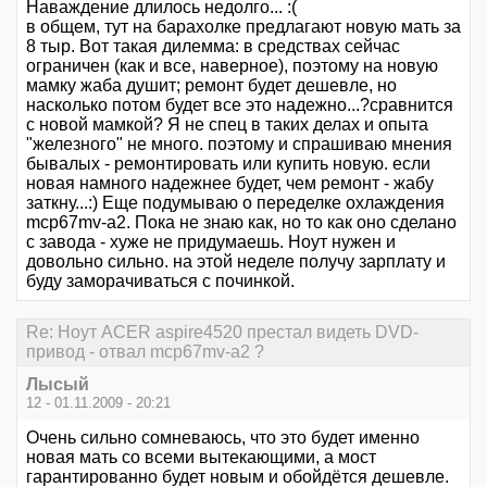
Наваждение длилось недолго... :(
в общем, тут на барахолке предлагают новую мать за
8 тыр. Вот такая дилемма: в средствах сейчас
ограничен (как и все, наверное), поэтому на новую
мамку жаба душит; ремонт будет дешевле, но
насколько потом будет все это надежно...?сравнится
с новой мамкой? Я не спец в таких делах и опыта
"железного" не много. поэтому и спрашиваю мнения
бывалых - ремонтировать или купить новую. если
новая намного надежнее будет, чем ремонт - жабу
заткну...:) Еще подумываю о переделке охлаждения
mcp67mv-a2. Пока не знаю как, но то как оно сделано
с завода - хуже не придумаешь. Ноут нужен и
довольно сильно. на этой неделе получу зарплату и
буду заморачиваться с починкой.
Re: Ноут ACER aspire4520 престал видеть DVD-
привод - отвал mcp67mv-a2 ?
Лысый
12 - 01.11.2009 - 20:21
Очень сильно сомневаюсь, что это будет именно
новая мать со всеми вытекающими, а мост
гарантированно будет новым и обойдётся дешевле.