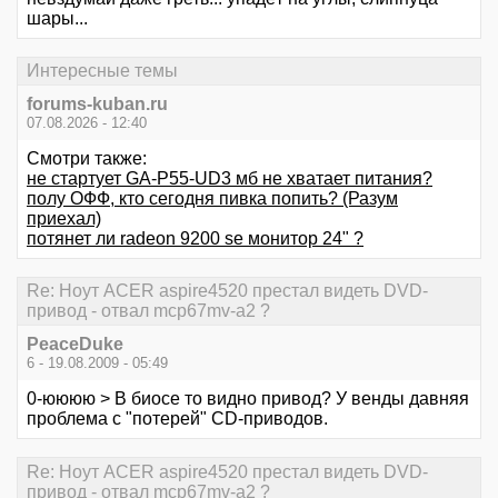
шары...
Интересные темы
forums-kuban.ru
07.08.2026 - 12:40
Смотри также:
не стартует GA-P55-UD3 мб не хватает питания?
полу ОФФ, кто сегодня пивка попить? (Разум
приехал)
потянет ли radeon 9200 se монитор 24" ?
Re: Ноут ACER aspire4520 престал видеть DVD-
привод - отвал mcp67mv-a2 ?
PeaceDuke
6 - 19.08.2009 - 05:49
0-юююю > В биосе то видно привод? У венды давняя
проблема с "потерей" CD-приводов.
Re: Ноут ACER aspire4520 престал видеть DVD-
привод - отвал mcp67mv-a2 ?