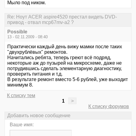
Мыло под ником.
Re: Ноут ACER aspire4520 престал видеть DVD-
привод - отвал mcp67mv-a2 ?
Possible
13 - 02.11.2009 - 08:40
Практически каждый день вижу мамки после таких
"двухрублёвых" ремонтов.
Начитались ребята, теперь греют всё подряд,
некоторые аж до пузырей на микросхеме, даже не
потрудившись сделать элементарную диагностику,
проверить питания и т.д.
В результате ремонт вместо 5-6 рублей, уже выходит
минимум 8.
К списку тем
1
>
К списку форумов
Добавить новое сообщение
Ваше имя: