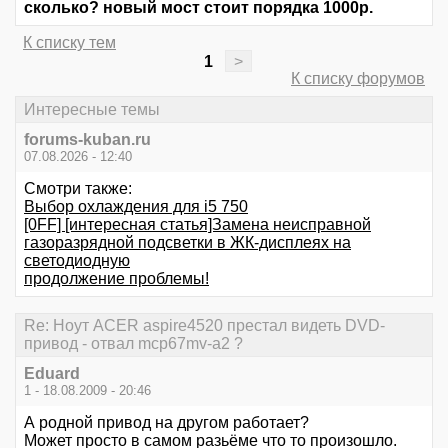
сколько? новый мост стоит порядка 1000р.
К списку тем
1
>
К списку форумов
Интересные темы
forums-kuban.ru
07.08.2026 - 12:40
Смотри также:
Выбор охлаждения для i5 750
[0FF] [интересная статья]Замена неисправной
газоразрядной подсветки в ЖК-дисплеях на
светодиодную
продолжение проблемы!
Re: Ноут ACER aspire4520 престал видеть DVD-
привод - отвал mcp67mv-a2 ?
Eduard
1 - 18.08.2009 - 20:46
А родной привод на другом работает?
Может просто в самом разьёме что то произошло.