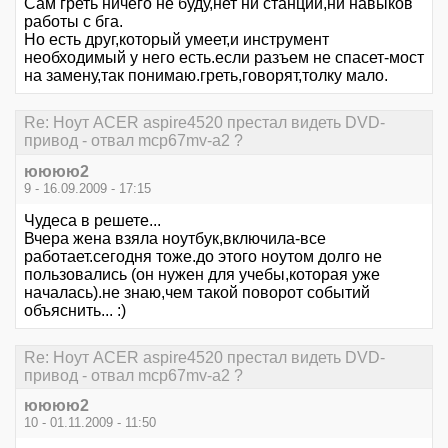
Сам греть ничего не буду,нет ни станции,ни навыков
работы с бга.
Но есть друг,который умеет,и инструмент
необходимый у него есть.если разъем не спасет-мост
на замену,так понимаю.греть,говорят,толку мало.
Re: Ноут ACER aspire4520 престал видеть DVD-
привод - отвал mcp67mv-a2 ?
юююю2
9 - 16.09.2009 - 17:15
Чудеса в решете...
Вчера жена взяла ноутбук,включила-все
работает.сегодня тоже.до этого ноутом долго не
пользовались (он нужен для учебы,которая уже
началась).не знаю,чем такой поворот событий
объяснить... :)
Re: Ноут ACER aspire4520 престал видеть DVD-
привод - отвал mcp67mv-a2 ?
юююю2
10 - 01.11.2009 - 11:50