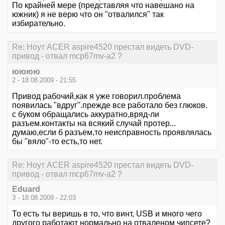
По крайней мере (представляя что навешано на
южник) я не верю что он "отвалился" так
избирательно.
Re: Ноут ACER aspire4520 престал видеть DVD-
привод - отвал mcp67mv-a2 ?
юююю
2 - 18.08.2009 - 21:55
Привод рабочий,как я уже говорил.проблема
появилась "вдруг".прежде все работало без глюков.
с буком обращались аккуратно,вряд-ли
разъем.контакты на всякий случай протер...
думаю,если б разъем,то неисправность проявлялась
бы "вяло"-то есть,то нет.
Re: Ноут ACER aspire4520 престал видеть DVD-
привод - отвал mcp67mv-a2 ?
Eduard
3 - 18.08.2009 - 22:03
То есть ты веришь в то, что винт, USB и много чего
другого работают нормально на отваленом чипсете?