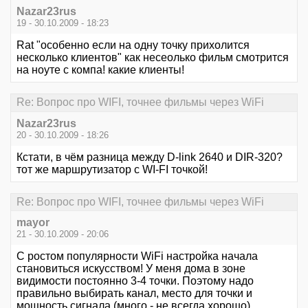
Nazar23rus
19 - 30.10.2009 - 18:23
Rat "особенно если на одну точку прихолится
несколько клиентов" как несеолько фильм смотрится
на ноуте с компа! какие клиенты!
Re: Вопрос про WIFI, точнее фильмы через WiFi
Nazar23rus
20 - 30.10.2009 - 18:26
Кстати, в чём разница между D-link 2640 и DIR-320?
тот же маршрутизатор с WI-FI точкой!
Re: Вопрос про WIFI, точнее фильмы через WiFi
mayor
21 - 30.10.2009 - 20:06
С ростом популярности WiFi настройка начала
становиться искусством! У меня дома в зоне
видимости постоянно 3-4 точки. Поэтому надо
правильно выбирать канал, место для точки и
мощность сигнала (много - не всегда хорошо).