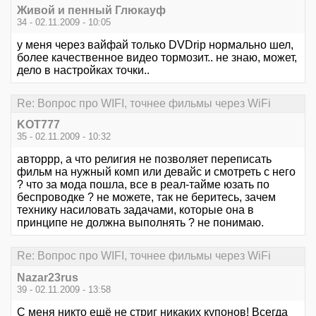
Живой и пенный Глюкауф
34 - 02.11.2009 - 10:05
у меня через вайфай только DVDrip нормально шел,
более качественное видео тормозит.. не знаю, может,
дело в настройках точки..
Re: Вопрос про WIFI, точнее фильмы через WiFi
KOT777
35 - 02.11.2009 - 10:32
авторрр, а что религия не позволяет переписать
фильм на нужный комп или девайс и смотреть с него
? что за мода пошла, все в реал-тайме юзать по
беспроводке ? не можете, так не беритесь, зачем
технику насиловать задачами, которые она в
принципе не должна выполнять ? не понимаю.
Re: Вопрос про WIFI, точнее фильмы через WiFi
Nazar23rus
39 - 02.11.2009 - 13:58
С меня никто ещё не стриг никаких купонов! Всегда