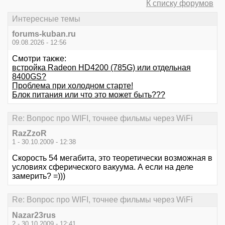
К списку форумов
Интересные темы
forums-kuban.ru
09.08.2026 - 12:56
Смотри также:
встройка Radeon HD4200 (785G) или отдельная
8400GS?
Проблема при холодном старте!
Блок питания или что это может быть???
Re: Вопрос про WIFI, точнее фильмы через WiFi
RazZzoR
1 - 30.10.2009 - 12:38
Скорость 54 мегабита, это теоретически возможная в
условиях сферического вакуума. А если на деле
замерить? =)))
Re: Вопрос про WIFI, точнее фильмы через WiFi
Nazar23rus
2 - 30.10.2009 - 12:41