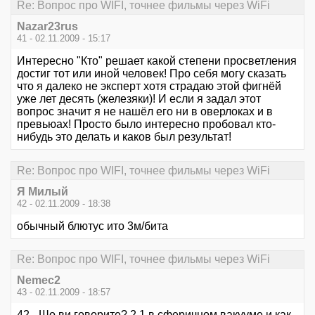
Re: Вопрос про WIFI, точнее фильмы через WiFi
Nazar23rus
41 - 02.11.2009 - 15:17
Интересно "Кто" решает какой степени просветления
достиг тот или иной человек! Про себя могу сказать
что я далеко не эксперт хотя страдаю этой фигнёй
уже лет десять (железяки)! И если я задал этот
вопрос значит я не нашёл его ни в оверлоках и в
превьюах! Просто было интересно пробовал кто-
нибудь это делать и каков был результат!
Re: Вопрос про WIFI, точнее фильмы через WiFi
Я Милый
42 - 02.11.2009 - 18:38
обычный блютус ито 3м/бита
Re: Вопрос про WIFI, точнее фильмы через WiFi
Nemec2
43 - 02.11.2009 - 18:57
42 - Шо ви говорите? 2,1 в сферичном вакууме и как