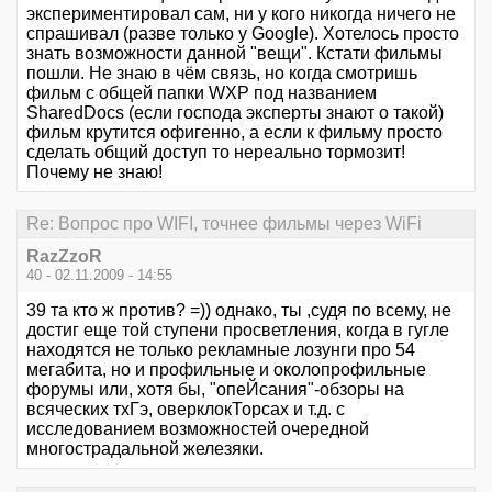
экспериментировал сам, ни у кого никогда ничего не
спрашивал (разве только у Google). Хотелось просто
знать возможности данной "вещи". Кстати фильмы
пошли. Не знаю в чём связь, но когда смотришь
фильм с общей папки WXP под названием
SharedDocs (если господа эксперты знают о такой)
фильм крутится офигенно, а если к фильму просто
сделать общий доступ то нереально тормозит!
Почему не знаю!
Re: Вопрос про WIFI, точнее фильмы через WiFi
RazZzoR
40 - 02.11.2009 - 14:55
39 та кто ж против? =)) однако, ты ,судя по всему, не
достиг еще той ступени просветления, когда в гугле
находятся не только рекламные лозунги про 54
мегабита, но и профильные и околопрофильные
форумы или, хотя бы, "опеЙсания"-обзоры на
всяческих тхГэ, оверклокТорсах и т.д. с
исследованием возможностей очередной
многострадальной железяки.