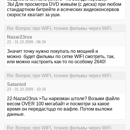
ЗЫ Для просмотра DVD живьём (с диска) при любом
стандартном битрейте и всяческих видеоконсервов
скорости хватает за уши.
Re: Вопрос про WIFI, точнее фильмы через WiFi
Nazar23rus
22 - 31.10.2009 - 06:34
Значит точку нужно покупать по мощней и
можно будет фильмы по сетке WIFI cмотреть, так,
или можно настроить как-то по особому 2640!
Re: Вопрос про WIFI, точнее фильмы через WiFi
Satanizd
23 - 31.10.2009 - 10:16
22-Nazar23rus >Ты наркоман штоле? Возьми файло
весом OVER 100 мегабайт и посмотри за какое
время он передастццо по вафле. Потом выложи
данные.
Re: Вопрос про WIFI, точнее фильмы через WiFi