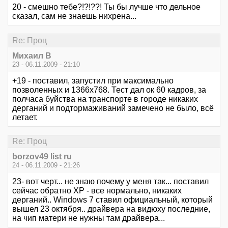
20 - смешно тебе?!?!??! Ты бы лучше что дельное
сказал, сам не знаешь нихрена...
Re: Проц
Михаил В
23 - 06.11.2009 - 21:10
+19 - поставил, запустил при максимально
позволенных и 1366х768. Тест дал ок 60 кадров, за
полчаса буйства на транспорте в городе никаких
дерганий и подтормаживаний замечено не было, всё
летает.
Re: Проц
borzov49 list ru
24 - 06.11.2009 - 21:26
23- вот черт... не знаю почему у меня так... поставил
сейчас обратно XP - все нормально, никаких
дерганий.. Windows 7 ставил официальный, который
вышел 23 октября.. драйвера на видюху последние,
на чип матери не нужны там драйвера...