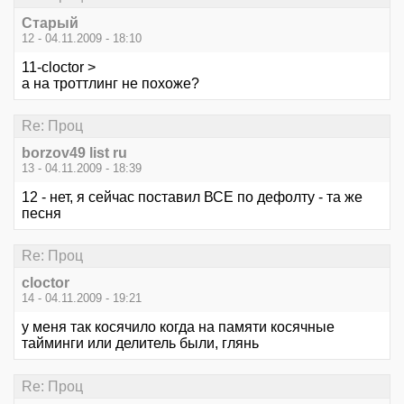
Старый
12 - 04.11.2009 - 18:10
11-cloctor >
а на троттлинг не похоже?
Re: Проц
borzov49 list ru
13 - 04.11.2009 - 18:39
12 - нет, я сейчас поставил ВСЕ по дефолту - та же
песня
Re: Проц
cloctor
14 - 04.11.2009 - 19:21
у меня так косячило когда на памяти косячные
тайминги или делитель были, глянь
Re: Проц