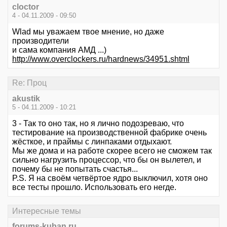
cloctor
4 - 04.11.2009 - 09:50
Wlad мы уважаем твое мнение, но даже
производители
и сама компания АМД ...)
http://www.overclockers.ru/hardnews/34951.shtml
Re: Проц
akustik
5 - 04.11.2009 - 10:21
3 - Так то оно так, но я лично подозреваю, что
тестирование на производственной фабрике очень
жёсткое, и праймы с линпаками отдыхают.
Мы же дома и на работе скорее всего не сможем так
сильно нагрузить процессор, что бы он вылетел, и
почему бы не попытать счастья...
P.S. Я на своём четвёртое ядро выключил, хотя оно
все тесты прошло. Использовать его негде.
Интересные темы
forums-kuban.ru