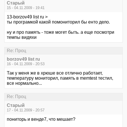
Старый
15 - 04.11.2009 - 19:41
13-borzov49 list ru >
ты програмкой какой помониторил бы енто дело.
ну и про память - тоже могет быть. а еще посмотри
темпы видяхи
Re: Проц
borzov49 list ru
16 - 04.11.2009 - 20:53
Так у меня же в хрюше все отлично работает,
температуру мониторил, память в memtest тестил,
все нормально...
Re: Проц
Старый
17 - 04.11.2009 - 20:57
пониторь и венде7, что мешает?