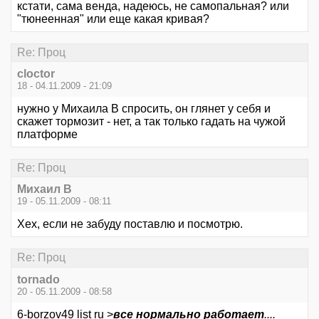
кстати, сама венда, надеюсь, не самопальная? или
"тюнеенная" или еще какая кривая?
Re: Проц
cloctor
18 - 04.11.2009 - 21:09
нужно у Михаила В спросить, он глянет у себя и
скажет тормозит - нет, а так только гадать на чужой
платформе
Re: Проц
Михаил В
19 - 05.11.2009 - 08:11
Хех, если не забуду поставлю и посмотрю.
Re: Проц
tornado
20 - 05.11.2009 - 08:58
6-borzov49 list ru >
все нормально работает
....