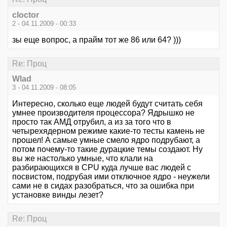
cloctor
2 - 04.11.2009 - 00:33
зы еще вопрос, а прайм тот же 86 или 64? )))
Re: Проц
Wlad
3 - 04.11.2009 - 08:05
Интересно, сколько еще людей будут считать себя
умнее производителя процессора? Ядрышко не
просто так АМД отрубил, а из за того что в
четырехядерном режиме какие-то тесты камень не
прошел! А самые умные смело ядро подрубают, а
потом почему-то такие дурацкие темы создают. Ну
вы же настолько умные, что клали на
разбирающихся в СРU куда лучше вас людей с
посвистом, подрубая ими отключное ядро - неужели
сами не в сидах разобраться, что за ошибка при
установке винды лезет?
Re: Проц