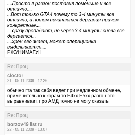
....Просто я разгон поставил поменьше и все
отлично....
...Вот только GTA4 почему то 3-4 минуты все
отлично, а потом начинаются дергания причем
конкретные....
....сразу пропадают, но через 3-4 минуты снова все
дергается...
....хрен его знает, может операционка
выделывается....
РЖУНИМАГУ!!
Re: Проц
cloctor
21 - 05.11.2009 - 12:26
обычно гта так себя ведет при медленном обмене,
применительно к корам то Е4хх Е5хх разгон это
выравнивает, про АМД точно не могу сказать
Re: Проц
borzov49 list ru
22 - 05.11.2009 - 13:07