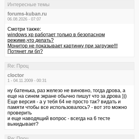
Интересные темы
forums-kuban.ru
06.08.2026 - 07:07
Смотри также:
windows xp работает только в безопасном
режиме,что делать?
Монитор не показывает картинку при загрузке!!!
Потянет ли бп?
Re: Проц
cloctor
1 - 04.11.2009 - 00:31
ну батенька, раз железо не виновно, тогда дрова, а
еще на синем экране обычно пишут что за дрова )))
Еще версия - а у тебя 64 не просто так? видать и
памяти чтобы все использовалось? - вот это можно
проверить
и еще наводящий вопрос - всегда на 6 тесте
выкидывает?
Re: Проц