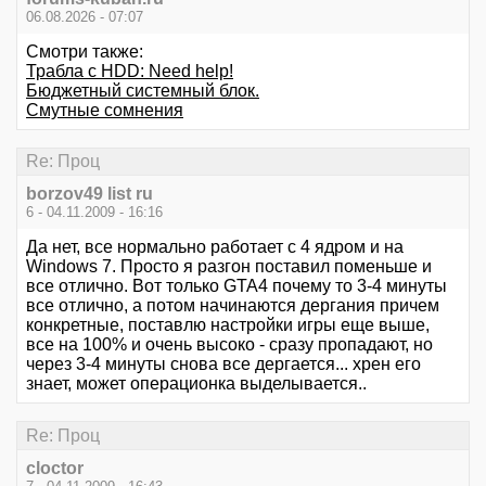
06.08.2026 - 07:07
Смотри также:
Трабла с HDD: Need help!
Бюджетный системный блок.
Смутные сомнения
Re: Проц
borzov49 list ru
6 - 04.11.2009 - 16:16
Да нет, все нормально работает с 4 ядром и на
Windows 7. Просто я разгон поставил поменьше и
все отлично. Вот только GTA4 почему то 3-4 минуты
все отлично, а потом начинаются дергания причем
конкретные, поставлю настройки игры еще выше,
все на 100% и очень высоко - сразу пропадают, но
через 3-4 минуты снова все дергается... хрен его
знает, может операционка выделывается..
Re: Проц
cloctor