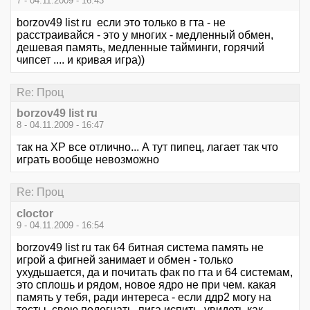
7 - 04.11.2009 - 16:43
borzov49 list ru если это только в гта - не
расстраивайся - это у многих - медленный обмен,
дешевая память, медленные тайминги, горячий
чипсет .... и кривая игра))
Re: Проц
borzov49 list ru
8 - 04.11.2009 - 16:47
так на XP все отлично... А тут пипец, лагает так что
играть вообще невозможно
Re: Проц
cloctor
9 - 04.11.2009 - 16:54
borzov49 list ru так 64 битная система память не
игрой а фигней занимает и обмен - только
ухудьшается, да и почитать фак по гта и 64 системам,
это сплошь и рядом, новое ядро не при чем. какая
память у тебя, ради интереса - если ддр2 могу на
тесты свою подогнать, пига испить, увидеть как