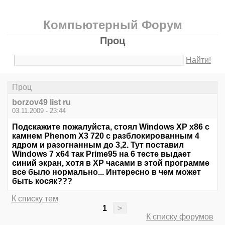
Компьютерный Форум
Проц
Найти!
Проц
borzov49 list ru
03.11.2009 - 23:44
Подскажите пожалуйста, стоял Windows XP x86 с
камнем Phenom X3 720 с разблокированным 4
ядром и разогнанным до 3,2. Тут поставил
Windows 7 x64 так Prime95 на 6 тесте выдает
синий экран, хотя в XP часами в этой программе
все было нормально... Интересно в чем может
быть косяк???
К списку тем
1
>
К списку форумов