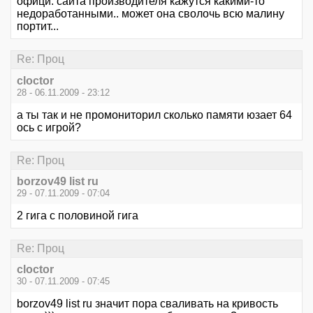
офици. сайта производителя кажутся какими-то
недоработанными.. может она сволочь всю малину
портит...
Re: Проц
cloctor
28 - 06.11.2009 - 23:12
а ты так и не промониторил сколько памяти юзает 64
ось с игрой?
Re: Проц
borzov49 list ru
29 - 07.11.2009 - 07:04
2 гига с половиной гига
Re: Проц
cloctor
30 - 07.11.2009 - 07:45
borzov49 list ru значит пора сваливать на кривость