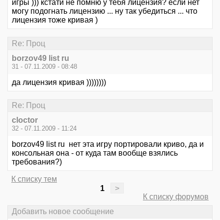
игры ))) кстати не помню у тебя лицензия? если нет
могу подогнать лицензию ... ну так убедиться ... что
лицензия тоже кривая )
Re: Проц
borzov49 list ru
31 - 07.11.2009 - 08:48
да лицензия кривая ))))))))
Re: Проц
cloctor
32 - 07.11.2009 - 11:24
borzov49 list ru нет эта игру портировали криво, да и
консольная она - от куда там вообще взялись
требования?)
К списку тем
1
>
К списку форумов
Добавить новое сообщение