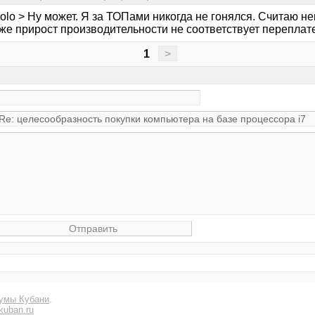
olo > Ну может. Я за ТОПами никогда не гонялся. Считаю н
же прирост производительности не соответствует переплате
1
>
умы Кубани
.
kuban.ru