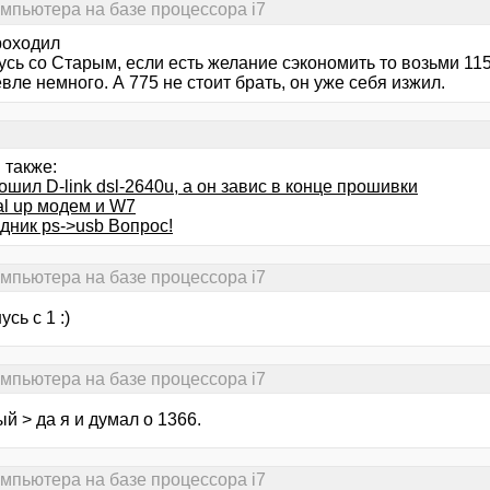
омпьютера на базе процессора i7
оходил
сь со Старым, если есть желание сэкономить то возьми 115
ле немного. А 775 не стоит брать, он уже себя изжил.
 также:
шил D-link dsl-2640u, а он завис в конце прошивки
al up модем и W7
дник ps->usb Вопрос!
омпьютера на базе процессора i7
сь с 1 :)
омпьютера на базе процессора i7
й > да я и думал о 1366.
омпьютера на базе процессора i7