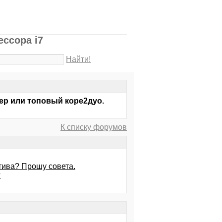
ссора i7
Найти!
ер или топовый коре2дуо.
К списку форумов
атива? Прошу совета.
?