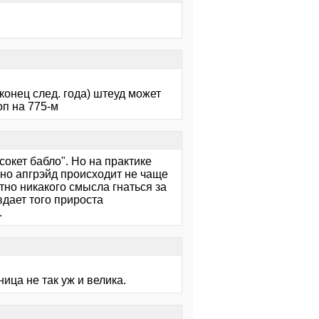
 конец след. года) штеуд может
оп на 775-м
окет бабло". Но на практике
чно апгрэйд происходит не чаще
ютно никакого смысла гнаться за
дает того прироста
.
ница не так уж и велика.