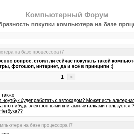
Компьютерный Форум
бразность покупки компьютера на базе проце
ютера на базе процессора i7
енно вопрос, стоил ли сейчас покупать такой компьют
гры, фотошоп, интернет, да и всё в принципи :)
1
>
 также:
т ноутбук будет работать с автокадом? Может есть альтерн
 а кто нибудь электронными книгами-читалками пользуется 
Нетбука??
омпьютера на базе процессора i7