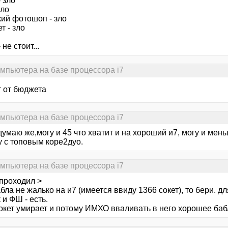
 зло
зло
кий фотошоп - зло
т - зло
не стоит...
омпьютера на базе процессора i7
т от бюджета
омпьютера на базе процессора i7
думаю же,могу и 45 что хватит и на хороший и7, могу и мень
у с топовым коре2дуо.
омпьютера на базе процессора i7
проходил >
бла не жалько на и7 (имеется ввиду 1366 сокет), то бери. дл
 и ФШ - есть.
сокет умирает и потому ИМХО вваливать в него хорошее ба