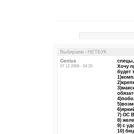
Выбираем - НЕТБУК
Genius
спецы,
07.12.2009 - 04:20
Хочу п
будет 
1)комп
2)креп
3)макс
обяза
4)побо
5)возм
6)ярки
7) ОС 
8) жел
9) с у
10) бюд