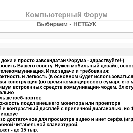
Компьютерный Форум
Выбираем - НЕТБУК
 доки и просто завсендатаи Форума - здраствуйте!-)
росить Вашего совету. Нужен мобильный девайс, осн
телекоммуникация. Итак задачи и требования:
актность и легкость (в основном будет использоватьс
кая конструкция (во время командировок в сумаре его м
имум встроенных средств коммуникации-модем, блюту
тельно
льше юсб-портов
ожность подкл внешнего монитора или проектора
й и контрастный дисплей с приличной диаганалью, но 
Виндоус
езо достаточное для просмотра видео и инет серфа (игр
добной читабельной клавиатурой.
жет - до 15 тыр.