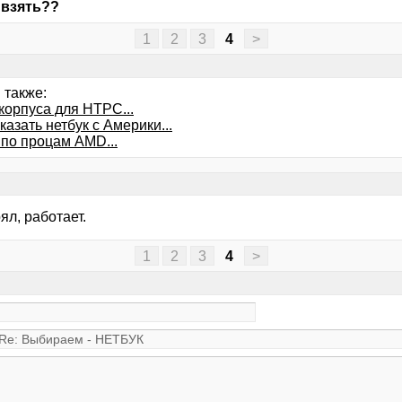
 взять??
1
2
3
4
>
 также:
корпуса для HTPC...
казать нетбук с Америки...
 по процам AMD...
л, работает.
1
2
3
4
>