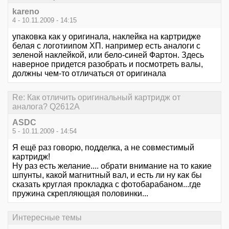
kareno
4 - 10.11.2009 - 14:15
упаковка как у оригинала, наклейка на картридже
белая с логотиипом ХП. например есть аналоги с
зеленой наклейкой, или бело-синей Фартон. Здесь
наверное придется разобрать и посмотреть валы,
должны чем-то отличаться от оригинала
Re: Как отличить оригинальный картридж от
аналога? Q2612A
ASDC
5 - 10.11.2009 - 14:54
Я ещё раз говорю, подделка, а не совместимый
картридж!
Ну раз есть желание.... обрати внимание на то какие
шпунты, какой магнитный вал, и есть ли ну как бы
сказать круглая прокладка с фотобарабаном...где
пружина скрепляющая половинки...
Интересные темы