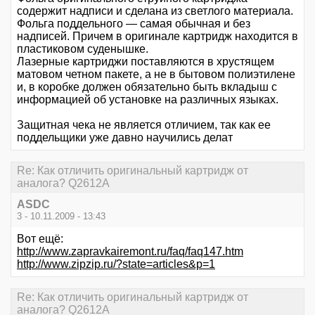
содержит надписи и сделана из светлого материала.
Фольга поддельного — самая обычная и без
надписей. Причем в оригинале картридж находится в
пластиковом суденышке.
Лазерные картриджи поставляются в хрустящем
матовом четном пакете, а не в бытовом полиэтилене
и, в коробке должен обязательно быть вкладыш с
информацией об установке на различных языках.
Защитная чека не является отличием, так как ее
поддельщики уже давно научились делат
Re: Как отличить оригинальный картридж от
аналога? Q2612A
ASDC
3 - 10.11.2009 - 13:43
Вот ещё:
http://www.zapravkairemont.ru/faq/faq147.htm
http://www.zipzip.ru/?state=articles&p=1
Re: Как отличить оригинальный картридж от
аналога? Q2612A