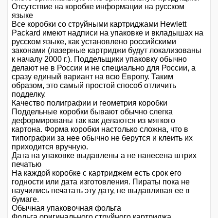
Отсутствие на коробке информации на русском
языке
Все коробки со струйными картриджами Hewlett
Packard имеют надписи на упаковке и вкладышах на
русском языке, как установлено российскими
законами (лазерные картриджи будут локализованы
к началу 2000 г.). Поддельщики упаковку обычно
делают не в России и не специально для России, а
сразу единый вариант на всю Европу. Таким
образом, это самый простой способ отличить
подделку.
Качество полиграфии и геометрия коробки
Поддельные коробки бывают обычно слегка
деформированы так как делаются из мягкого
картона. Форма коробки настолько сложна, что в
типографии за нее обычно не берутся и клеить их
приходится вручную.
Дата на упаковке выдавлены а не нанесена штрих
печатью
На каждой коробке с картриджем есть срок его
годности или дата изготовления. Пираты пока не
научились печатать эту дату, не выдавливая ее в
бумаге.
Обычная упаковочная фольга
Фольга оригинального струйного картриджа