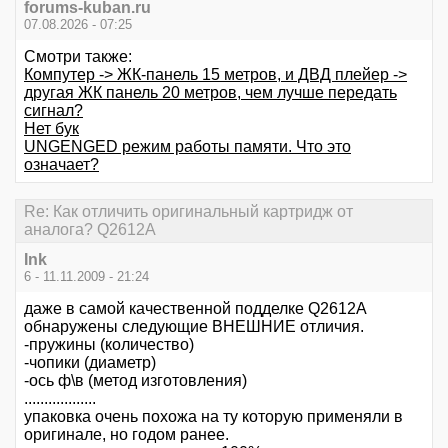
forums-kuban.ru
07.08.2026 - 07:25
Смотри также:
Компутер -> ЖК-панель 15 метров, и ДВД плейер ->
другая ЖК панель 20 метров, чем лучше передать
сигнал?
Нет бук
UNGENGED режим работы памяти. Что это
означает?
Re: Как отличить оригинальный картридж от
аналога? Q2612A
Ink
6 - 11.11.2009 - 21:24
даже в самой качественной подделке Q2612A
обнаружены следующие ВНЕШНИЕ отличия.
-пружины (количество)
-чопики (диаметр)
-ось ф\в (метод изготовления)
..................
упаковка очень похожа на ту которую применяли в
оригинале, но годом ранее.