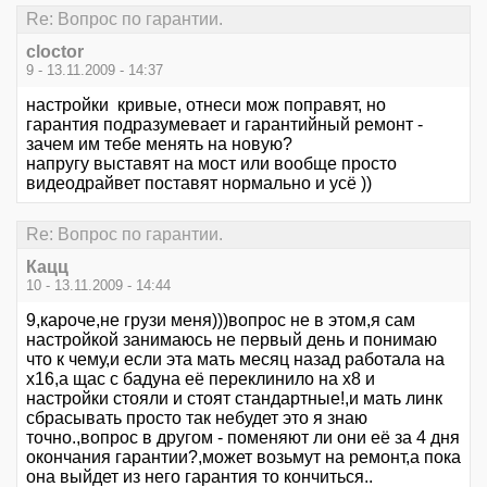
Re: Вопрос по гарантии.
cloctor
9 - 13.11.2009 - 14:37
настройки кривые, отнеси мож поправят, но
гарантия подразумевает и гарантийный ремонт -
зачем им тебе менять на новую?
напругу выставят на мост или вообще просто
видеодрайвет поставят нормально и усё ))
Re: Вопрос по гарантии.
Кацц
10 - 13.11.2009 - 14:44
9,кароче,не грузи меня)))вопрос не в этом,я сам
настройкой занимаюсь не первый день и понимаю
что к чему,и если эта мать месяц назад работала на
x16,а щас с бадуна её переклинило на x8 и
настройки стояли и стоят стандартные!,и мать линк
сбрасывать просто так небудет это я знаю
точно.,вопрос в другом - поменяют ли они её за 4 дня
окончания гарантии?,может возьмут на ремонт,а пока
она выйдет из него гарантия то кончиться..