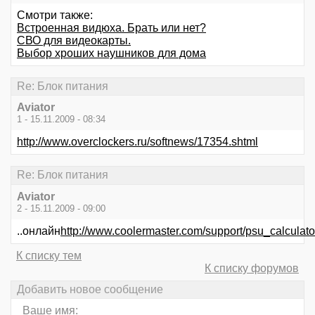
Смотри также:
Встроенная видюха. Брать или нет?
СВО для видеокарты.
Выбор хроших наушников для дома
Re: Блок питания
Aviator
1 - 15.11.2009 - 08:34
http://www.overclockers.ru/softnews/17354.shtml
Re: Блок питания
Aviator
2 - 15.11.2009 - 09:00
..онлайн
http://www.coolermaster.com/support/psu_calculato
К списку тем
К списку форумов
Добавить новое сообщение
Ваше имя: