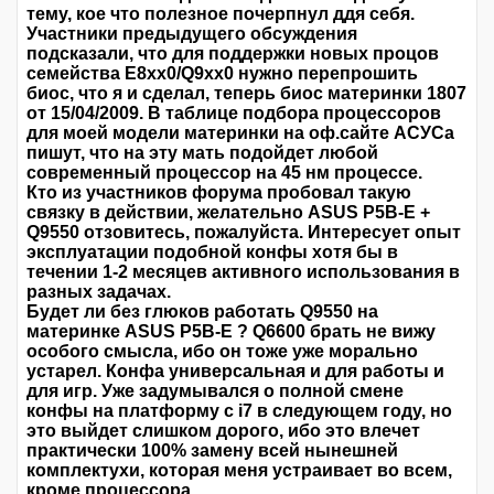
тему, кое что полезное почерпнул ддя себя.
Участники предыдущего обсуждения
подсказали, что для поддержки новых процов
семейства Е8хх0/Q9xx0 нужно перепрошить
биос, что я и сделал, теперь биос материнки 1807
от 15/04/2009. В таблице подбора процессоров
для моей модели материнки на оф.сайте АСУСа
пишут, что на эту мать подойдет любой
современный процессор на 45 нм процессе.
Кто из участников форума пробовал такую
связку в действии, желательно ASUS P5В-E +
Q9550 отзовитесь, пожалуйста. Интересует опыт
эксплуатации подобной конфы хотя бы в
течении 1-2 месяцев активного использования в
разных задачах.
Будет ли без глюков работать Q9550 на
материнке ASUS P5В-E ? Q6600 брать не вижу
особого смысла, ибо он тоже уже морально
устарел. Конфа универсальная и для работы и
для игр. Уже задумывался о полной смене
конфы на платформу с i7 в следующем году, но
это выйдет слишком дорого, ибо это влечет
практически 100% замену всей нынешней
комплектухи, которая меня устраивает во всем,
кроме процессора.