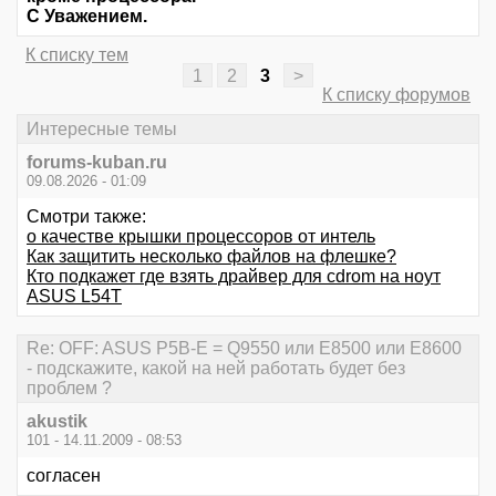
С Уважением.
К списку тем
1
2
3
>
К списку форумов
Интересные темы
forums-kuban.ru
09.08.2026 - 01:09
Смотри также:
о качестве крышки процессоров от интель
Как защитить несколько файлов на флешке?
Кто подкажет где взять драйвер для cdrom на ноут
ASUS L54T
Re: OFF: ASUS P5B-E = Q9550 или E8500 или Е8600
- подскажите, какой на ней работать будет без
проблем ?
akustik
101 - 14.11.2009 - 08:53
согласен