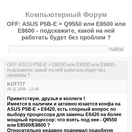
Компьютерный Форум
OFF: ASUS P5B-E = Q9550 или E8500 или
Е8600 - подскажите, какой на ней
работать будет без проблем ?
Найти!
OFF: ASUS P5B-E = Q9550 или E8500 или Е8600 -
подскажите, какой на ней работать будет без
проблем ?
KOT777
09.11.2009 - 12:49
Приветствую, друзья и коллеги !
Имеется в наличии и активно юзается конфа на
ASUS P5В-E + Е6420, есть спорный вопрос по
выбору процессора для замены Е6420 на более
мощный процессор: что взять под нее - Q9550
или Е8500/Е8600 ?
Относительно недавно поднимал подобную