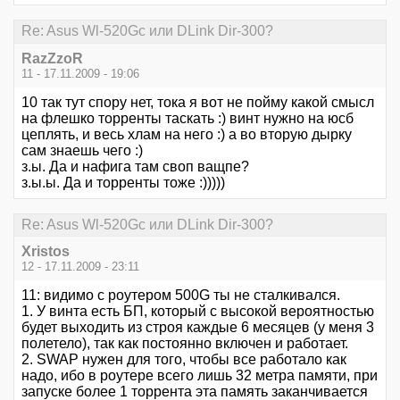
Re: Asus Wl-520Gc или DLink Dir-300?
RazZzoR
11 - 17.11.2009 - 19:06
10 так тут спору нет, тока я вот не пойму какой смысл
на флешко торренты таскать :) винт нужно на юсб
цеплять, и весь хлам на него :) а во вторую дырку
сам знаешь чего :)
з.ы. Да и нафига там своп ващпе?
з.ы.ы. Да и торренты тоже :)))))
Re: Asus Wl-520Gc или DLink Dir-300?
Xristos
12 - 17.11.2009 - 23:11
11: видимо с роутером 500G ты не сталкивался.
1. У винта есть БП, который с высокой вероятностью
будет выходить из строя каждые 6 месяцев (у меня 3
полетело), так как постоянно включен и работает.
2. SWAP нужен для того, чтобы все работало как
надо, ибо в роутере всего лишь 32 метра памяти, при
запуске более 1 торрента эта память заканчивается