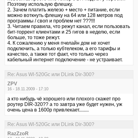
Поэтому использую флешку.
2. Зачем платить железо + место + питание, если
можно воткнуть флешку на 64 или 128 метров под
программы / своп и проблем нет ???!!!
3. Читаем правила, что режут канал, если пользовать
бит-торрент клиентами и 25 гигов в неделю, если
больше, то тоже режут.
4. К сожалению у меня пчелайн дом не хочет
подключить, а только кубтелеком, а его тарифы и
качество, а также тот факт, что только через
кабельный интернет подключение - не устраивает.
Re: Asus Wl-520Gc или DLink Dir-300?
ZPV
16 - 18.11.2009 - 17:10
а кто нибудь чё хорошего или плохого скажет про
роутер DIR-320?? а то завтра уже будет нужен, уж
очень цена в 1600р привлекает........
Re: Asus Wl-520Gc или DLink Dir-300?
RazZzoR