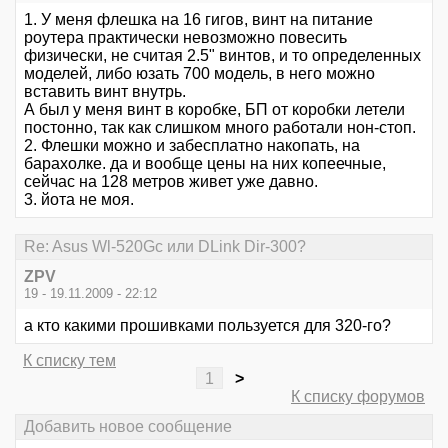
1. У меня флешка на 16 гигов, винт на питание
роутера практически невозможно повесить
физически, не считая 2.5" винтов, и то определенных
моделей, либо юзать 700 модель, в него можно
вставить винт внутрь.
А был у меня винт в коробке, БП от коробки летели
постонно, так как слишком много работали нон-стоп.
2. Флешки можно и забесплатно накопать, на
барахолке. да и вообще цены на них копеечные,
сейчас на 128 метров живет уже давно.
3. йота не моя.
Re: Asus Wl-520Gc или DLink Dir-300?
ZPV
19 - 19.11.2009 - 22:12
а кто какими прошивками пользуется для 320-го?
К списку тем
1
>
К списку форумов
Добавить новое сообщение