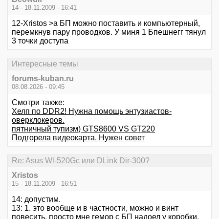
14 - 18.11.2009 - 16:41
12-Xristos >а БП можно поставить и компьютерный,
перемкнув пару проводков. У миня 1 Бпешнегг тянул
3 точки доступа
Интересные темы
forums-kuban.ru
08.08.2026 - 09:45
Смотри также:
Хелп по DDR2! Нужна помощь энтузиастов-
оверклокеров.
пятничный тупизм) GTS8600 VS GT220
Подгорела видеокарта. Нужен совет
Re: Asus Wl-520Gc или DLink Dir-300?
Xristos
15 - 18.11.2009 - 16:51
14: допустим.
13: 1. это вообще и в частности, можно и винт
повесить, просто мне гемор с БП надоел у коробки.