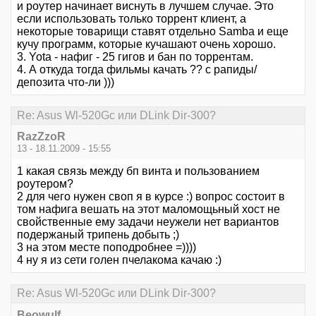
и роутер начинает виснуть в лучшем случае. Это
если использовать только торрент клиент, а
некоторые товарищи ставят отдельно Samba и еще
кучу программ, которые кучашают очень хорошо.
3. Yota - нафиг - 25 гигов и бан по торрентам.
4. А откуда тогда фильмы качать ?? с рапиды/
депозита что-ли )))
Re: Asus Wl-520Gc или DLink Dir-300?
RazZzoR
13 - 18.11.2009 - 15:55
1 какая связь между бп винта и пользованием
роутером?
2 для чего нужен своп я в курсе :) вопрос состоит в
том нафига вешать на этот маломощьный хост не
свойственные ему задачи неужели нет вариантов
подержаный трипень добыть ;)
3 на этом месте поподробнее =))))
4 ну я из сети голен пчелакома качаю :)
Re: Asus Wl-520Gc или DLink Dir-300?
Beowulf