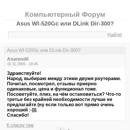
Компьютерный Форум
Asus Wl-520Gc или DLink Dir-300?
Найти!
Asus Wl-520Gc или DLink Dir-300?
Anarendil
16.11.2009 - 19:45
Здравствуйте!
Народ, выбираю между этими двумя роутерами.
Почитал, посмотрел, отзывы приерно
одинаковые, цена и функционал тоже.
Посоветуйте, плиз, на чём остановиться? Что-то
третье без крайней необходимости лучше не
предлагайте (ну если только вот прямо очень
хороший :-))).
Спасибо!
К списку тем