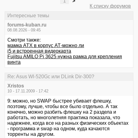
1
>
К списку форумов
Интересные темы
forums-kuban.ru
08.08.2026 - 09:45
Смотри также:
мамка АТХ в корпус АТ-можно ли
i5 и встроенная видеокарта
Fujitsu AMILO Pi 3625 нужна рамка для крепления
винта
Re: Asus Wl-520Gc или DLink Dir-300?
Xristos
10 - 17.11.2009 - 17:42
9: можно, но SWAP быстрее убивает флешку,
поэтому, лучше, чтобы все было отдельно. А так
конечно, можно разбить флешку на 2 раздела и
работать, но многолетняя практика показала, что
надежнее, когда все на разных физических объектах
- программа и swap на одном, куда качаются
торренты на другом.