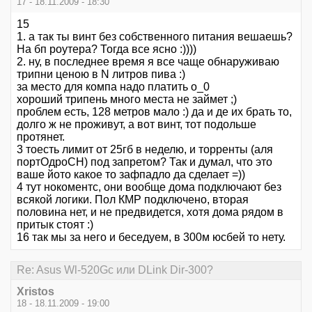
17 - 18.11.2009 - 18:30
15
1. а так ты винт без собственного питания вешаешь?
На бп роутера? Тогда все ясно :))))
2. ну, в последнее время я все чаще обнаруживаю
трипни ценою в N литров пива :)
за место для компа надо платить о_0
хороший трипень много места не займет ;)
проблем есть, 128 метров мало :) да и де их брать то,
долго ж не проживут, а вот винт, тот подольше
протянет.
3 тоесть лимит от 25гб в неделю, и торренты (аля
портОдроCH) под запретом? Так и думал, что это
ваше йото какое то зафпадло да сделает =))
4 тут нокоментс, они вообще дома подключают без
всякой логики. Пол КМР подключено, вторая
половина нет, и не предвидется, хотя дома рядом в
притык стоят :)
16 так мы за него и беседуем, в 300м юсбей то нету.
Re: Asus Wl-520Gc или DLink Dir-300?
Xristos
18 - 18.11.2009 - 19:00