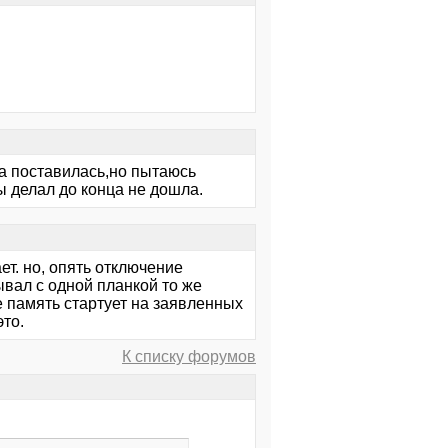
ка поставилась,но пытаюсь
ы делал до конца не дошла.
ет. но, опять отключение
ывал с одной планкой то же
е память стартует на заявленных
это.
К списку форумов