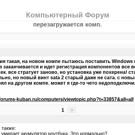
Компьютерный Форум
перезагружается комп.
ия такая, на новом компе пытаюсь поставить Windows 
 заканчивается и идет регистрация компонентов все 
сек. все стратует заново, но установка уже похерена! с
ьно, но новый винт sata 2 старый даже не сата. с нов
ял на другом компе. может я где-то чето недоподключ
/forums-kuban.ru/computers/viewtopic.php?t=33857&all=all
1
>
 также:
 умирает акумулятор ноутбука. Это нормально?