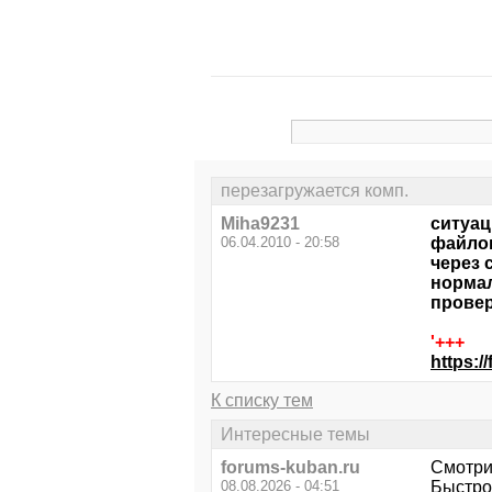
перезагружается комп.
Miha9231
ситуац
06.04.2010 - 20:58
файлов
через 
нормал
провер
'+++
https:/
К списку тем
Интересные темы
forums-kuban.ru
Смотри
08.08.2026 - 04:51
Быстро