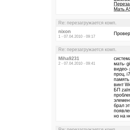
Перезаг
Мать A
Re: перезагружается комп.
nixon
Провер
1 - 07.04.2010 - 09:17
Re: перезагружается комп.
Miha9231
система
2 - 07.04.2010 - 09:41
мать- 
видео-
проц. i
память
винт We
БП zal
пробле
элемент
брал эт
появле
но на 
Re: перезагружается комп.