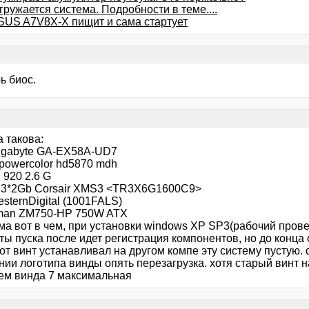
ружается система. Подробности в теме....
SUS A7V8X-X пищит и сама стартует
ь биос.
 такова:
gigabyte GA-EX58A-UD7
 powercolor hd5870 mdh
7 920 2.6 G
 3*2Gb Corsair XMS3 <TR3X6G1600C9>
sternDigital (1001FALS)
man ZM750-HP 750W ATX
ма вот в чем, при установки windows XP SP3(рабочий пров
ы пуска после идет регистрация компонентов, но до конца 
от винт устанавливал на другом компе эту систему пустую. 
нии логотипа винды опять перезагрузка. хотя старый винт 
нем винда 7 максимальная