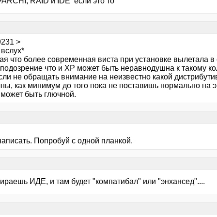
>ARCHI, RAID и IDE если это то
9231 >
 вслух*
я что более современная виста при установке вылетала в с
 подозрение что и ХР может быть неравнодушна к такому ко
если не обращать внимание на неизвестно какой дистрибути
ы, как минимум до того пока не поставишь нормально на этот
 может быть глючной.
написать. Попробуй с одной планкой.
ираешь ИДЕ, и там будет "компатибал" или "энхансед"....