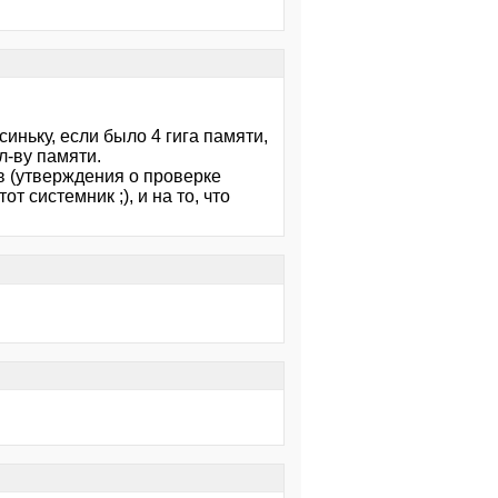
иньку, если было 4 гига памяти,
л-ву памяти.
в (утверждения о проверке
 системник ;), и на то, что