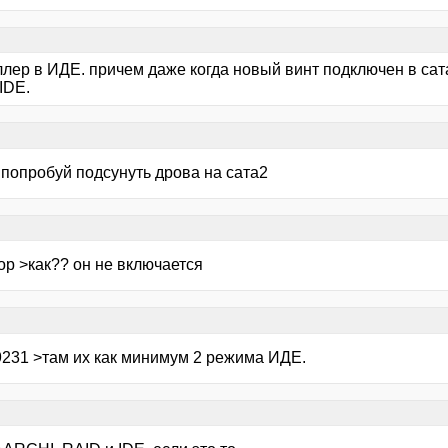
ллер в ИДЕ. причем даже когда новый винт подключен в сат
 IDE.
 попробуй подсунуть дрова на сата2
ор >как?? он не включается
9231 >там их как минимум 2 режима ИДЕ.