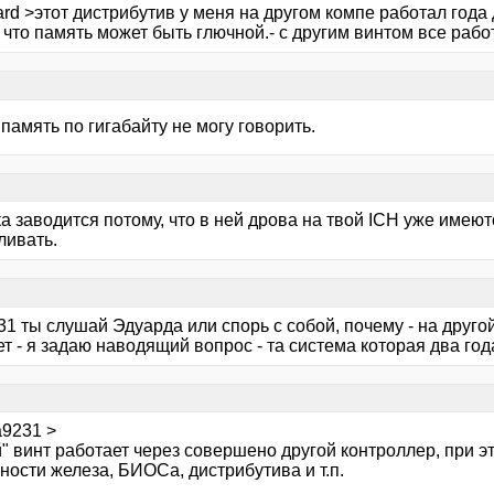
rd >этот дистрибутив у меня на другом компе работал года 
, что память может быть глючной.- с другим винтом все рабо
 память по гигабайту не могу говорить.
 заводится потому, что в ней дрова на твой ICH уже имеют
ливать.
1 ты слушай Эдуарда или спорь с собой, почему - на друго
т - я задаю наводящий вопрос - та система которая два го
a9231 >
" винт работает через совершено другой контроллер, при э
ости железа, БИОСа, дистрибутива и т.п.