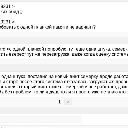
a9231 >
ких обид ;)
a9231 >
обовать с одной планкой памяти не вариант?
ard >с одной планкой попробую, тут еще одна штука. семер
ить еверест тут же перезагрузка, даже когда оценку систем
 одна штука. поставил на новый винт семерку. вроде работа
 и старт. после этого система отказалась загружаться.проб
вставляю старый винт тоже с семеркой и все работает, даж
 без проблем. то ли я ду..к, то ля я просто уже не знаю что 
1
>