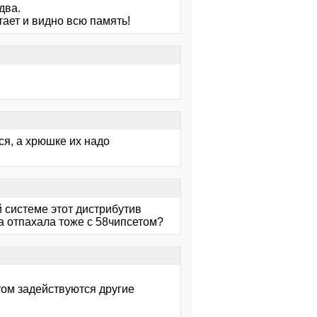
два.
тает и видно всю память!
ся, а хрюшке их надо
й системе этот дистрибутив
да отпахала тоже с 58чипсетом?
том задействуются другие