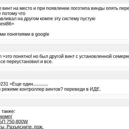
 винт на место и при появлении логотипа винды опять пере
 потому что
авливал на другом компе эту систему пустую
test86+
ими понятиями в google
 >это понятно! но был другой винт с установленной семерко
се переустановил и все.
31 >Еще один.............
м режиме контроллер винтов? переведи в ИДЕ.
 также:
 комп(
БП 750-800W
ы, Разъясните, пож.