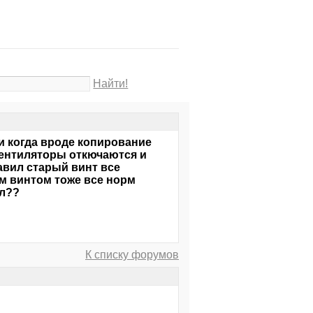
Найти!
и когда вроде копирование
вентиляторы откючаются и
тавил старый винт все
ым винтом тоже все норм
ил??
К списку форумов