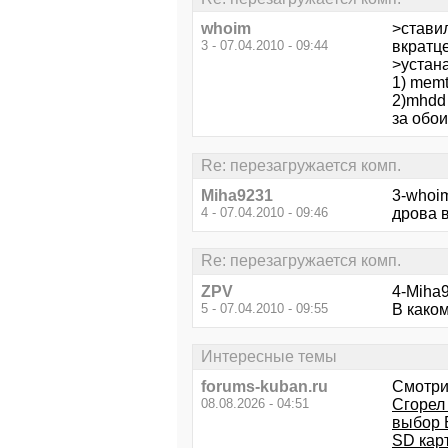
whoim
>ставил
3 - 07.04.2010 - 09:44
вкратце
>устан
1) mem
2)mhdd
за обо
Re: перезагружается комп.
Miha9231
3-whoim
4 - 07.04.2010 - 09:46
дрова в
Re: перезагружается комп.
ZPV
4-Miha92
5 - 07.04.2010 - 09:55
В како
Интересные темы
forums-kuban.ru
Смотри
08.08.2026 - 04:51
Сгорел
выбор 
SD карт