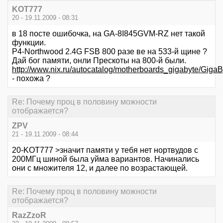
KOT777
20 - 19.11.2009 - 08:31
в 18 посте ошибочка, на GA-8I845GVM-RZ нет такой
функции.
P4-Northwood 2.4G FSB 800 разе ве на 533-й щине ?
Дай бог памяти, онли Прескоты на 800-й были.
http://www.nix.ru/autocatalog/motherboards_gigabyte
- похожа ?
Re: Почему проц в половину можности
отображается?
ZPV
21 - 19.11.2009 - 08:44
20-KOT777 >значит памяти у тебя нет нортвудов с
200МГц шиной была уйма вариантов. Начинались
они с множителя 12, и далее по возрастающей.
Re: Почему проц в половину можности
отображается?
RazZzoR