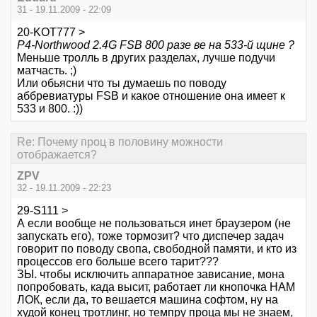
31 - 19.11.2009 - 22:09
20-KOT777 >
P4-Northwood 2.4G FSB 800 разе ве на 533-й щине ?
Меньше тролль в других разделах, лучше подучи
матчасть. ;)
Или обьясни что ты думаешь по поводу
аббревиатуры FSB и какое отношение она имеет к
533 и 800. :))
Re: Почему проц в половину можности
отображается?
ZPV
32 - 19.11.2009 - 22:23
29-S111 >
А если вообще не пользоваться инет браузером (не
запускать его), тоже тормозит? что диспечер задач
говорит по поводу свопа, свободной памяти, и кто из
процессов его больше всего тарит???
ЗЫ. чтобы исключить аппаратное зависание, мона
попробовать, када высит, работает ли кнопочка НАМ
ЛОК, если да, то вешается машина софтом, ну на
худой конец тротлинг, но темпру проца мы не знаем,