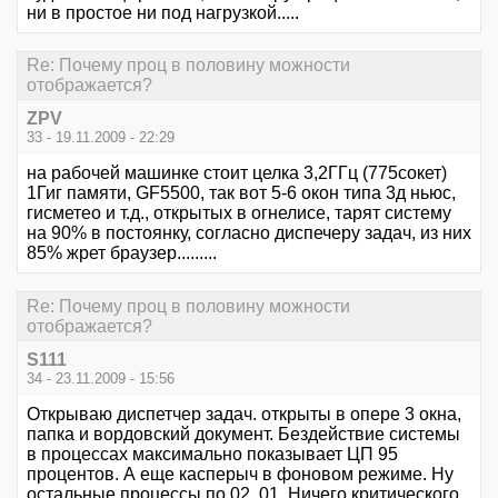
ни в простое ни под нагрузкой.....
Re: Почему проц в половину можности
отображается?
ZPV
33 - 19.11.2009 - 22:29
на рабочей машинке стоит целка 3,2ГГц (775сокет)
1Гиг памяти, GF5500, так вот 5-6 окон типа 3д ньюс,
гисметео и т.д., открытых в огнелисе, тарят систему
на 90% в постоянку, согласно диспечеру задач, из них
85% жрет браузер.........
Re: Почему проц в половину можности
отображается?
S111
34 - 23.11.2009 - 15:56
Открываю диспетчер задач. открыты в опере 3 окна,
папка и вордовский документ. Бездействие системы
в процессах максимально показывает ЦП 95
процентов. А еще касперыч в фоновом режиме. Ну
остальные процессы по 02, 01. Ничего критического