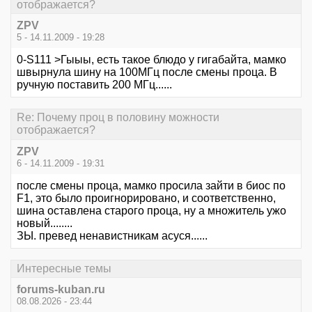
отображается?
ZPV
5 - 14.11.2009 - 19:28
0-S111 >Гыыы, есть такое блюдо у гигабайта, мамко
швырнула шину на 100МГц после смены проца. В
ручную поставить 200 МГц......
Re: Почему проц в половину можности
отображается?
ZPV
6 - 14.11.2009 - 19:31
после смены проца, мамко просила зайти в биос по
F1, это было проигнорировано, и соответственно,
шина оставлена старого проца, ну а множитель ужо
новый........
ЗЫ. превед ненавистникам асуся......
Интересные темы
forums-kuban.ru
08.08.2026 - 23:44