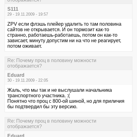
S111
29 - 19.11.2009 - 19:57
ZPV если флэшь плейер удалить то там половина
сайтов не открывается. И он тормозит как-то
странно, работаешь-работаешь, потом он как-то
зависает, минуту допустим ни на что не реагирует,
потом оживает.
Re: Почему проц в половину можности
отображается?
Eduard
30 - 19.11.2009 - 22:05
Жаль, что мы так и не выслушали начальника
транспортного участника. :(
Понятно что проц с 800-ой шиной, но для приличия
бы подтвердил бы эту версию.
Re: Почему проц в половину можности
отображается?
Eduard