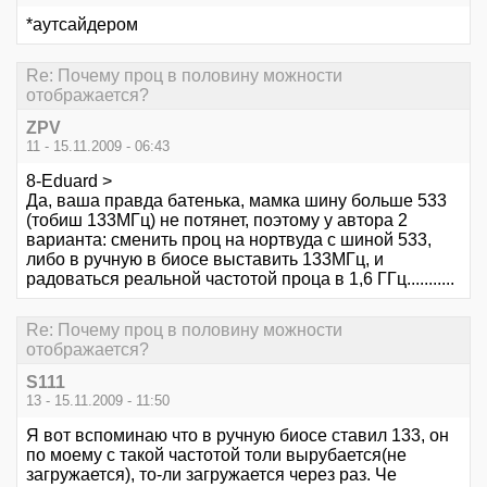
*аутсайдером
Re: Почему проц в половину можности
отображается?
ZPV
11 - 15.11.2009 - 06:43
8-Eduard >
Да, ваша правда батенька, мамка шину больше 533
(тобиш 133МГц) не потянет, поэтому у автора 2
варианта: сменить проц на нортвуда с шиной 533,
либо в ручную в биосе выставить 133МГц, и
радоваться реальной частотой проца в 1,6 ГГц...........
Re: Почему проц в половину можности
отображается?
S111
13 - 15.11.2009 - 11:50
Я вот вспоминаю что в ручную биосе ставил 133, он
по моему с такой частотой толи вырубается(не
загружается), то-ли загружается через раз. Че