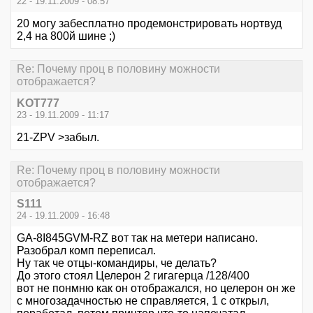
22 - 19.11.2009 - 08:57
20 могу забесплатно продемонстрировать нортвуд
2,4 на 800й шине ;)
Re: Почему проц в половину можности
отображается?
KOT777
23 - 19.11.2009 - 11:17
21-ZPV >забыл.
Re: Почему проц в половину можности
отображается?
S111
24 - 19.11.2009 - 16:48
GA-8I845GVM-RZ вот так на метери написано.
Разобрал комп переписал.
Ну так че отцы-командиры, че делать?
До этого стоял Целерон 2 гигагерца /128/400
вот не понмню как он отображался, но целерон он же
с многозадачностью не справляется, 1 с открыл,