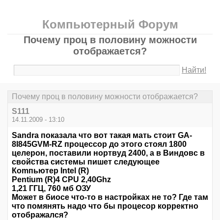
Компьютерный Форум
Почему проц в половину можности
отображается?
Найти!
Почему проц в половину можности отображается?
S111
14.11.2009 - 13:10
Sandra показала что вот такая мать стоит GA-
8I845GVM-RZ процессор до этого стоял 1800
целерон, поставили нортвуд 2400, а в Виндовс в
свойства системы пишет следующее
Коmпьютер Intel (R)
Pentium (R)4 CPU 2,40Ghz
1,21 ГГЦ, 760 мб ОЗУ
Может в биосе что-то в настройках не то? Где там
что помянять надо что бы процесор корректно
отображался?