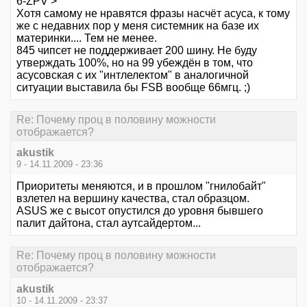
6-ZPV >
Хотя самому не нравятся фразы насчёт асуса, к тому
же с недавних пор у меня системник на базе их
материнки.... Тем не менее.
845 чипсет не поддерживает 200 шину. Не буду
утверждать 100%, но на 99 убеждён в том, что
асусовская с их "интлелектом" в аналогичной
ситуации выставила бы FSB вообще 66мгц. ;)
Re: Почему проц в половину можности
отображается?
akustik
9 - 14.11.2009 - 23:36
Приоритеты меняются, и в прошлом "гнилобайт"
взлетел на вершину качества, стал образцом.
ASUS же с высот опустился до уровня бывшего
палит дайтона, стал аутсайдертом...
Re: Почему проц в половину можности
отображается?
akustik
10 - 14.11.2009 - 23:37