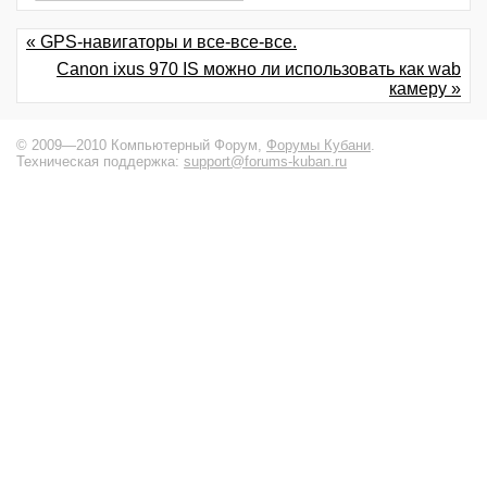
« GPS-навигаторы и все-все-все.
Canon ixus 970 IS можно ли использовать как wab
камеру »
© 2009—2010 Компьютерный Форум,
Форумы Кубани
.
Техническая поддержка:
support@forums-kuban.ru