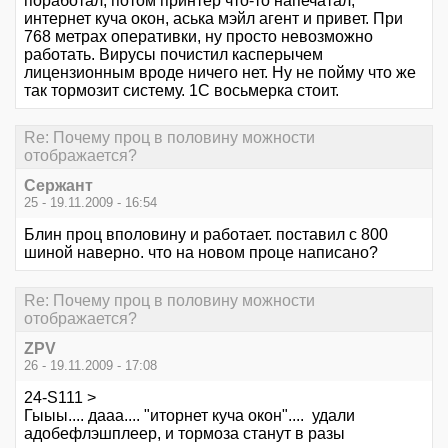
поработал, потом принтер что-то напечатал,
интернет куча окон, аська мэйл агент и привет. При
768 метрах оперативки, ну просто невозможно
работать. Вирусы почистил касперычем
лицензионным вроде ничего нет. Ну не пойму что же
так тормозит систему. 1С восьмерка стоит.
Re: Почему проц в половину можности
отображается?
Сержант
25 - 19.11.2009 - 16:54
Блин проц вполовину и работает. поставил с 800
шиной наверно. что на новом проце написано?
Re: Почему проц в половину можности
отображается?
ZPV
26 - 19.11.2009 - 17:08
24-S111 >
Гыыы.... дааа.... "иторнет куча окон".... удали
адобефлэшплеер, и тормоза станут в разы