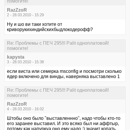
помогите!
RazZzoR
2 - 28.03.2010 - 15:29
Ну и шо ви таки хотите от
криворукихиндийскихбыдлокодерофф?
Re: Проблемы с ПЕЧ 295!!! Palit одноплатовой!
помогите!
kapysta
3 - 28.03.2010 - 15:38
если виста или семерка msconfig и посмотри сколько
ядер включено для винды, наверняка выставлено 1
Re: Проблемы с ПЕЧ 295!!! Palit одноплатовой!
помогите!
RazZzoR
4 - 28.03.2010 - 16:02
Штобы оно было "выставленнно", надо чтобы кто-то
его заранее выставил. И это всяко был ни аффтыр,
потому как напуркуа оно ему надо :) значит копать