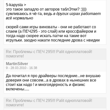
5-kapysta >
это такое западло от авторов таблЭтки? :))))
сумливаюсь я чё-та, ведь
в других играх работает
всё нормально
скорей сами игры виноваты - они не работают со
слаем (а ПЕЧ295 - это слай) или кроссфайером и
тогда надо скорее искать патчи на такие вот
игрульки. заодно накати последние дрова с нвидии
Re: Проблемы с ПЕЧ 295!!! Palit одноплатовой!
помогите!
MartinSilver
9 - 28.03.2010 - 16:38
Да почитал я про драйверы последние...не внушаю
доверия они совсем...а в дровах в нынешних все
стоит как надо ! и многоядерность и физикс
включены.....
Re: Проблемы с ПЕЧ 295!!! Palit одноплатовой!
помогите!