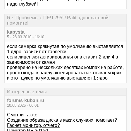
надо глубжей!
Re: Проблемы с ПЕЧ 295!!! Palit одноплатовой!
помогите!
kapysta
5 - 28.03.2010 - 16:10
если семерка крякнутая по умолчанию выставляется
1 ядро, зависит от таблетки
если лицензия активированая она ставит 2 или 4 в
зависимости от камня
проверено на нескольких десятках компах на работе,
просто когда в падлу актевировать накатываем кряк,
и этот цукер по умолчанию выставляет 1 ядро
Интересные темы
forums-kuban.ru
10.08.2026 - 06:01
Смотри также:
Создание образа диска в каких случаях помогает?
Гаснет монитор, отчего?
Принтер HP 2015d