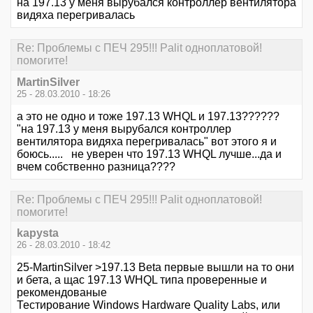
на 197.13 у меня вырубался контроллер вентилятора
видяха перегривалась
Re: Проблемы с ПЕЧ 295!!! Palit одноплатовой!
помогите!
MartinSilver
25 - 28.03.2010 - 18:26
а это не одно и тоже 197.13 WHQL и 197.13??????
"на 197.13 у меня вырубался контроллер
вентилятора видяха перегривалась" вот этого я и
боюсь..... не уверен что 197.13 WHQL лучше...да и
вчем собственно разница????
Re: Проблемы с ПЕЧ 295!!! Palit одноплатовой!
помогите!
kapysta
26 - 28.03.2010 - 18:42
25-MartinSilver >197.13 Beta первые вышли на то они
и бета, а щас 197.13 WHQL типа проверенные и
рекомендованые
Тестирование Windows Hardware Quality Labs, или