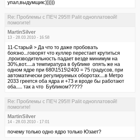
упал,выдумщик:))))))
Re: Проблемы с ПЕЧ 295!!! Palit одноплатовой!
помогите!
MartinSilver
13 - 28.03.2010 - 16:58
11-Старый > Да что то даже пробовать
боязно...говорят что куллер перестает крутиться
,производительность падает везде минимум на
30%,вот.....а темпиратура в бублике опять же на
одном ядре при 680\1515\2400 = 75 градусов, при
автоматически регулируемых оборотах....в Метро
2033 греется оба ядра и +73 и вроде бы работают
оба..... так а что Бубликом?????
Re: Проблемы с ПЕЧ 295!!! Palit одноплатовой!
помогите!
MartinSilver
14 - 28.03.2010 - 17:01
почему только одно ядро только Юзает?