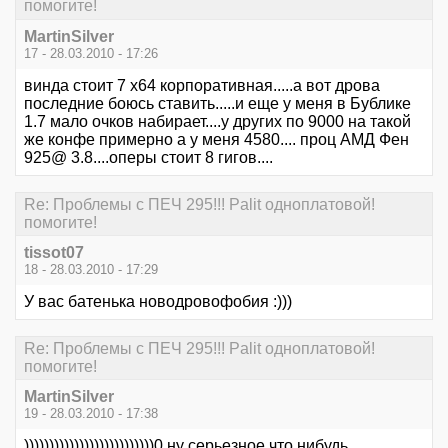
помогите!
MartinSilver
17 - 28.03.2010 - 17:26
винда стоит 7 х64 корпоративная.....а вот дрова
последние боюсь ставить.....и еще у меня в Бублике
1.7 мало очков набирает....у других по 9000 на такой
же конфе примерно а у меня 4580.... проц АМД Фен
925@ 3.8....оперы стоит 8 гигов....
Re: Проблемы с ПЕЧ 295!!! Palit одноплатовой!
помогите!
tissot07
18 - 28.03.2010 - 17:29
У вас батенька новодровофобия :)))
Re: Проблемы с ПЕЧ 295!!! Palit одноплатовой!
помогите!
MartinSilver
19 - 28.03.2010 - 17:38
))))))))))))))))))))))))))0 ну серьезное что нибудь