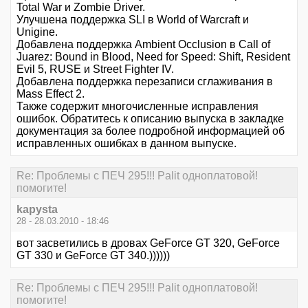
Total War и Zombie Driver.
Улучшена поддержка SLI в World of Warcraft и
Unigine.
Добавлена поддержка Ambient Occlusion в Call of
Juarez: Bound in Blood, Need for Speed: Shift, Resident
Evil 5, RUSE и Street Fighter IV.
Добавлена поддержка перезаписи сглаживания в
Mass Effect 2.
Также содержит многочисленные исправления
ошибок. Обратитесь к описанию выпуска в закладке
документация за более подробной информацией об
исправленных ошибках в данном выпуске.
Re: Проблемы с ПЕЧ 295!!! Palit одноплатовой!
помогите!
kapysta
28 - 28.03.2010 - 18:46
вот засветились в дровах GeForce GT 320, GeForce
GT 330 и GeForce GT 340.))))))
Re: Проблемы с ПЕЧ 295!!! Palit одноплатовой!
помогите!