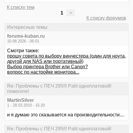
К списку тем
1
>
К списку форумов
Интересные темы
forums-kuban.ru
10.08.2026 - 06:01
Смотри также:
прошу совета по выбору винчестера (один для ноута,
другой для NAS или портативный)
Выбор принтера Brother или Canon?
вопрос по настройке монитора...
Re: Проблемы с ПЕЧ 295!!! Palit одноплатовой!
помогите!
MartinSilver
1 - 28.03.2010 - 15:20
и я думаю это сказывается на производительности....
Re: Проблемы с ПЕЧ 295!!! Palit одноплатовой!