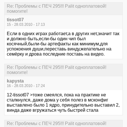
Re: Проблемы с ПЕЧ 295!!! Palit одноплатовой!
помогите!
tissot07
15 - 28.03.2010 - 17:13
Если в одних играх работает,а в других нет,значит так
и должно быть,если-бы один чип был
косячный,были-бы артефакты как минимум,для
успокоения души,переставь винду,желательно на
семёрку и дрова последние поставь на видео.
Re: Проблемы с ПЕЧ 295!!! Palit одноплатовой!
помогите!
kapysta
16 - 28.03.2010 - 17:24
12-tissot07 >тоже смеялся, пока на практике не
сталкнулся, даже дома у себя полез в мсконфиг
выставлено было 1 ядро, принудительно выставил 2,
винда даже вгружаться чуть быстрей стала
Re: Проблемы с ПЕЧ 295!!! Palit одноплатовой!