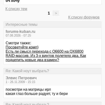
оч хочу
К списку тем
1
>
К списку форумов
Интересные темы
forums-kuban.ru
07.08.2026 - 07:25
Смотри также:
Посоветуйте комп)
Есть ли смысл перехода с Q6600 на QX6800
RAID-массив. Из 3-х винтов полетело два. Как
подцепить новые два взамен?
Re: Какой ноут выбрать?
Элвис Петрович
1 - 26.11.2009 - 15:15
посмотри на матрицы ирл
какая глаз больше радует, ту и бери
Re: Какой ноут выбрать?