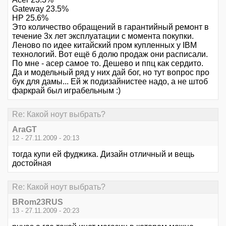
Gateway 23.5%
HP 25.6%
Это количество обращений в гарантийный ремонт в
течение 3х лет эксплуатации с момента покупки.
Леново по идее китайский пром купленных у IBM
технологий. Вот ещё б долю продаж они расписали.
По мне - асер самое то. Дешево и ппц как сердито.
Да и модельный ряд у них дай бог, но тут вопрос про
бук для дамы... Ей ж подизайнистее надо, а не штоб
фаркрай был играбельным :)
Re: Какой ноут выбрать?
AraGT
12 - 27.11.2009 - 20:13
тогда купи ей фуджика. Дизайн отличный и вещь
достойная
Re: Какой ноут выбрать?
BRom23RUS
13 - 27.11.2009 - 20:23