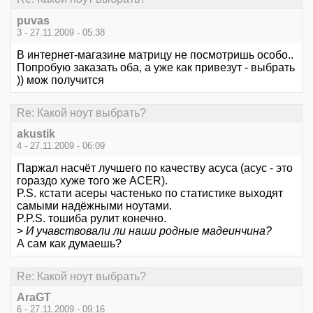
puvas
3 - 27.11.2009 - 05:38
В интернет-магазине матрицу не посмотришь особо..
Попробую заказать оба, а уже как привезут - выбрать
)) мож получится
Re: Какой ноут выбрать?
akustik
4 - 27.11.2009 - 06:09
Паржал насчёт лучшего по качеству асуса (асус - это
гораздо хуже того же ACER).
P.S. кстати асеры частенько по статистике выходят
самыми надёжными ноутами.
P.P.S. тошиба рулит конечно.
>
И учавствовали ли наши родные мадеинчина?
А сам как думаешь?
Re: Какой ноут выбрать?
AraGT
6 - 27.11.2009 - 09:16