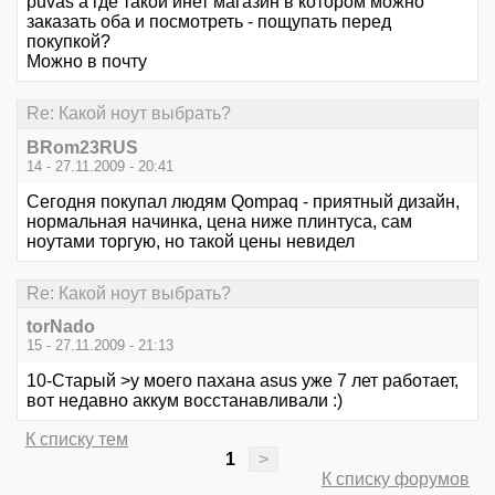
puvas а где такой инет магазин в котором можно
заказать оба и посмотреть - пощупать перед
покупкой?
Можно в почту
Re: Какой ноут выбрать?
BRom23RUS
14 - 27.11.2009 - 20:41
Сегодня покупал людям Qompaq - приятный дизайн,
нормальная начинка, цена ниже плинтуса, сам
ноутами торгую, но такой цены невидел
Re: Какой ноут выбрать?
torNado
15 - 27.11.2009 - 21:13
10-Старый >у моего пахана asus уже 7 лет работает,
вот недавно аккум восстанавливали :)
К списку тем
1
>
К списку форумов