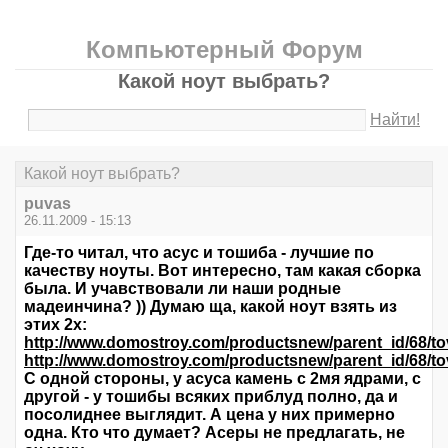
Компьютерный Форум
Какой ноут выбрать?
Найти!
Какой ноут выбрать?
puvas
26.11.2009 - 15:13
Где-то читал, что асус и тошиба - лучшие по
качеству ноуты. Вот интересно, там какая сборка
была. И учавствовали ли наши родные
мадеинчина? )) Думаю ща, какой ноут взять из
этих 2х:
http://www.domostroy.com/productsnew/parent_id/68/to
http://www.domostroy.com/productsnew/parent_id/68/to
С одной стороны, у асуса камень с 2мя ядрами, с
другой - у тошибы всяких приблуд полно, да и
посолиднее выглядит. А цена у них примерно
одна. Кто что думает? Асеры не предлагать, не