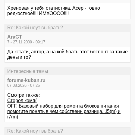
Хреновая у тебя статистика. Асер - говно
редкостное!!!! ИМХОООО!!!!
Re: Какой ноут выбрать?
AraGT
7 - 27.11.2009 - 09:17
Да кстати, автор, а на кой брать этот беспонт за такие
деньги то?
Интересные темы
forums-kuban.ru
07.08.2026 - 07:25
Смотри также:
Сгорел комп(
OFF. Базовый набор для ремонта блоков питания
помогите понять в чем собственн разница...i5(m) и
i7(m)
Re: Какой ноут выбрать?