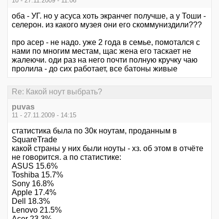
10 - 27.11.2009 - 11:06
оба - УГ. но у асуса хоть экранчег получше, а у Тоши -
селерон. из какого музея они его скоммуниздили???
про асер - не надо. уже 2 года в семье, помотался с
нами по многим местам, щас жена его таскает не
жалеючи. оди раз на него почти полную кручку чаю
пролила - до сих работает, все батоны живые
Re: Какой ноут выбрать?
puvas
11 - 27.11.2009 - 14:15
статистика была по 30к ноутам, проданным в
SquareTrade
какой страны у них были ноуты - хз. об этом в отчёте
не говорится. а по статистике:
ASUS 15.6%
Toshiba 15.7%
Sony 16.8%
Apple 17.4%
Dell 18.3%
Lenovo 21.5%
Acer 23.3%