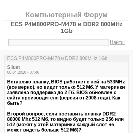
Компьютерный Форум
ECS P4M800PRO-M478 и DDR2 800MHz
1Gb
Найти!
ECS P4M800PRO-M478 и DDR2 800MHz 1Gb
Siluet
08.04.2010 - 07:46
Вставляю планку, BIOS работает с ней на 533MHz
(все верно), но видит только 512 Мб. У материнки
заявлена поддержка до 2 Гб. BIOS обновлен с
сайта произовдителя (версия от 2008 года). Как
быть?
Второй вопрос, если поставить планку DDR2
80000 Mhz 512 Мб, то видно будет только 256 или
512 (может у этой материнки каждый слот не
может видеть больше 512 Мб)?