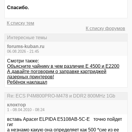
Спасибо.
К списку тем
К списку форумов
Интересные темы
forums-kuban.ru
06.08.2026 - 21:45
Смотри также:
Объясните чайнику в чем различие Е 4500 и Е2200
А давайте поговорим о заправке картриджей
лазерных принтеров!
Ребёнок наклацал
Re: ECS P4M800PRO-M478 и DDR2 800MHz 1Gb
клоктор
1 - 08.04.2010 - 08:24
вставь Apacer ELPIDA E5108AB-5C-E точно пойдет
гиг
а незнамо какую она определяет как 500 *сие из ее