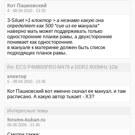
Кот Пашковский
4 - 08.04.2010 - 13:33
3-Siluet >
1-клоктор > а незнамо какую она
определяет как 500 *сие из ее мануала*
наверно мать может поддерживать только
односторонние планки рамы, а двухсторонние
понимает как односторонние.
в мануале к материнке должен быть список
подходящих планок рамы.
Re: ECS P4M800PRO-M478 и DDR2 800MHz 1Gb
клоктор
5 - 08.04.2010 - 13:36
Кот Пашковский вот именно скачал ее мануал, и там
расписано. А какую автор тыкает - ХЗ?
Интересные темы
forums-kuban.ru
06.08.2026 - 21:45
Смотри также: