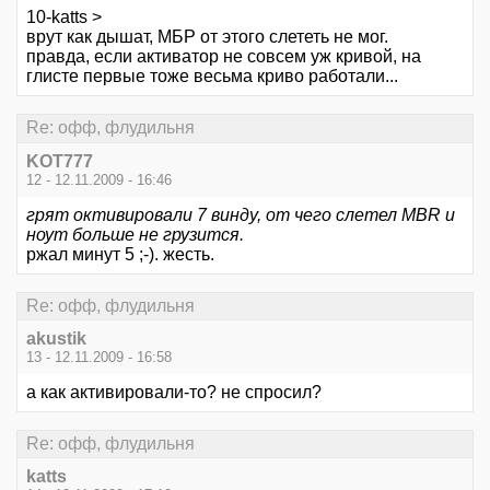
10-katts >
врут как дышат, МБР от этого слететь не мог.
правда, если активатор не совсем уж кривой, на
глисте первые тоже весьма криво работали...
Re: офф, флудильня
KOT777
12 - 12.11.2009 - 16:46
грят октивировали 7 винду, от чего слетел MBR и
ноут больше не грузится.
ржал минут 5 ;-). жесть.
Re: офф, флудильня
akustik
13 - 12.11.2009 - 16:58
а как активировали-то? не спросил?
Re: офф, флудильня
katts