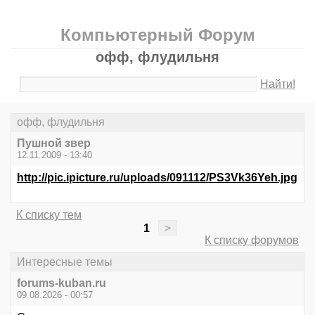
Компьютерный Форум
офф, флудильня
Найти!
офф, флудильня
Пушной звер
12.11.2009 - 13:40
http://pic.ipicture.ru/uploads/091112/PS3Vk36Yeh.jpg
К списку тем
1
>
К списку форумов
Интересные темы
forums-kuban.ru
09.08.2026 - 00:57