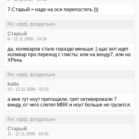
7-Старый > надо на оси перепостить )))
Re: офф, флудильня
Старый
9 - 12.11.2009 - 14:59
да, холиваров стало гораздо меньше :) щас вот идет
холивар про переход с глисты: или на венду7, или на
ХРень
Re: офф, флудильня
katts
10 - 12.11.2009 - 15:02
а мне тут ноут притащили, грят октивировали 7
винду, от чего слетел MBR и ноут больше не грузится.
Re: офф, флудильня
Старый
11 - 12.11.2009 - 16:00