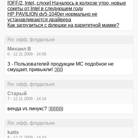
[OFF/2, Intel, слухи] Началось в колхозе утро, новые
сокеты от Intel в следующем году
HP PAVILION dv5-1040er нормально не
устанавливаются драйвера
Как загрузиться с флешки на раритетной мамке?
Re: офф, флудильня
Михаил В
6 - 12.11.2009 - 14:00
3 - Пользователей продукции МС подобное не
смущает, привыкли! ;)))))
Re: офф, флудильня
Старый
7 - 12.11.2009 - 14:14
венда vs линукс? :)))))))))
Re: офф, флудильня
katts
8 - 12.11.2009 - 14:43