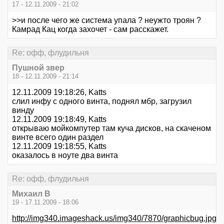
17 - 12.11.2009 - 21:02
>>и после чего же система упала ? неужто троян ?
Камрад Кац когда захочет - сам расскажет.
Re: офф, флудильня
Пушной звер
18 - 12.11.2009 - 21:14
12.11.2009 19:18:26, Katts
слил инфу с одного винта, поднял мбр, загрузил
винду
12.11.2009 19:18:49, Katts
открываю мойкомпутер там куча дисков, на скаченом
винте всего один раздел
12.11.2009 19:18:55, Katts
оказалось в ноуте два винта
Re: офф, флудильня
Михаил В
19 - 17.11.2009 - 18:06
http://img340.imageshack.us/img340/7870/graphicbug.jpg