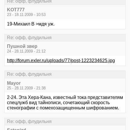
Re: офф, флудильня
KOT777
23 - 18.11.2009 - 10:53
19-Михаил В >мдя уж.
Re: офф, флудильня
Пушной звер
24 - 28.11.2009 - 21:12
http://forum.exler.ru/uploads/77/post-1223234625.jpg
Re: офф, флудильня
Mayor
25 - 28.11.2009 - 21:38
2-24. Эта Хера-Кана, известный тока представителям
спецлужб вид тайнописи, сочетающий скорость
стенографии с помехозащищенным шифрованием.
Re: офф, флудильня