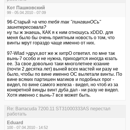
Кот Пашковский
99 - 05.04.2010 - 07:09
96-Старый >
а что тебя так "пингвинОСь"
заинтересовала?
ну ты ж знаешь, КАК я к ним отношусь хDDD. для
меня было бы очень приятным новость о том, что
винты мрут гораздо чаще именно от них.
97-Wlad >друх,вот же ж хитрО ответил. по мне так
вынь-7 особо и не нужна, приходится иногда юзать
ее. За свое довольно таки многолетнее юзание
(почти 2 десятка лет) выней всех мастей ни разу не
было, чтобы по вине именно ОС вылетали винты. По
вине всяких партишен магиков и подобных прог -
видел, по вине самого железа - видел, но чтоб из за
конкретной винды винт дуба дал - ни разу не видел.
Хотя именно с вынь-7 все может быть.
Re: Barracuda 7200.11 ST31000333AS перестал
работать
Eduard
100 - 07.04.2010 - 14:52