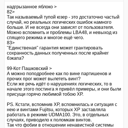
надгрызанное яблоко >
82>
Так называемый тупой юзер - это достаточно частый
случай, но реальных логических ошибок намного
больше. И не всегда они зависят от пользователя.
Можно вспомнить и проблемы LBA48, и невыход из
спящего режима и многое ещё чего.
83>
"Единственая" гарантия может грантировать
сохранность данных полученных после крайнег
бэкапа?
99-Кот Пашковский >
А можно поподробнее как по вине партишенов и
прочих прог может вылететь винт?
Если же речь идёт о нарушениях логических, то в
начале этого постинга я привёл примеры, и они были
присущи горячо любимой тобою ХР.
PS. Кстати, вспомнив ХР, вспомнилась и ситуация с
нею и винтами Fujitsu, которых ХР заставляла
работать в режиме UDMA100. Это, в отдельных
случаях, приводило к поломкам винтов.
Так что фобии в отношении ненавистной системы