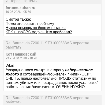
Интересные темы
forums-kuban.ru
10.08.2026 - 05:36
Смотри также:
Помогите решить проблему
Нужна помощь по блокам питания
КПК + usbGPS модуль. Кто пробовал?
Re: Barracuda 7200.11 ST31000333AS перестал
работать
Кот Пашковский
93 - 04.04.2010 - 18:20
Wlad
*злорадно, косо смотря в сторону
надгрызанное
яблоко
и сотоварищей-любителей пингвинОСи*.
ОЧЕНЬ, прямо настоятельно ПРОШУ статистику по
винтам, убитым или пострадавших после установки/
работы на них *никс-систем. ОЧЕНЬ НУЖНО.
Re: Barracuda 7200.11 ST31000333AS перестал
работать