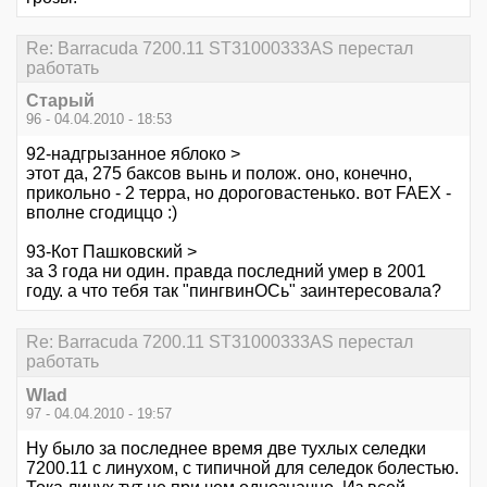
Re: Barracuda 7200.11 ST31000333AS перестал
работать
Старый
96 - 04.04.2010 - 18:53
92-надгрызанное яблоко >
этот да, 275 баксов вынь и полож. оно, конечно,
прикольно - 2 терра, но дороговастенько. вот FAEX -
вполне сгодиццо :)
93-Кот Пашковский >
за 3 года ни один. правда последний умер в 2001
году. а что тебя так "пингвинОСь" заинтересовала?
Re: Barracuda 7200.11 ST31000333AS перестал
работать
Wlad
97 - 04.04.2010 - 19:57
Ну было за последнее время две тухлых селедки
7200.11 с линухом, с типичной для селедок болестью.