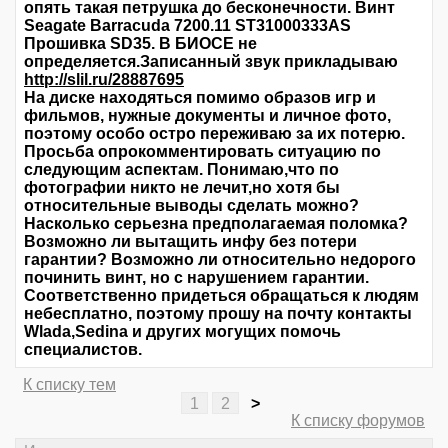
опять такая петрушка до бесконечности. Винт
Seagate Barracuda 7200.11 ST31000333AS
Прошивка SD35. В БИОСЕ не
определяется.Записанный звук прикладываю
http://slil.ru/28887695
На диске находяться помимо образов игр и
фильмов, нужные документы и личное фото,
поэтому особо остро переживаю за их потерю.
Просьба опрокомментировать ситуацию по
следующим аспектам. Понимаю,что по
фотографии никто не лечит,но хотя бы
относительные выводы сделать можно?
Насколько серьезна предполагаемая поломка?
Возможно ли вытащить инфу без потери
гарантии? Возможно ли относительно недорого
починить винт, но с нарушением гарантии.
Соответственно придеться обращаться к людям
небесплатно, поэтому прошу на почту контакты
Wlada,Sedina и других могущих помочь
специалистов.
К списку тем
1
2
>
К списку форумов