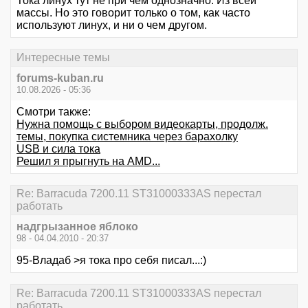
Тока линух тут не при чем однозначно. Из всей
массы. Но это говорит только о том, как часто
используют линух, и ни о чем другом.
Интересные темы
forums-kuban.ru
10.08.2026 - 05:36
Смотри также:
Нужна помощь с выбором видеокарты, продолж.
темы, покупка системника через барахолку
USB и сила тока
Решил я прыгнуть на AMD...
Re: Barracuda 7200.11 ST31000333AS перестал
работать
надгрызанное яблоко
98 - 04.04.2010 - 20:37
95-Владаб >я тока про себя писал...:)
Re: Barracuda 7200.11 ST31000333AS перестал
работать