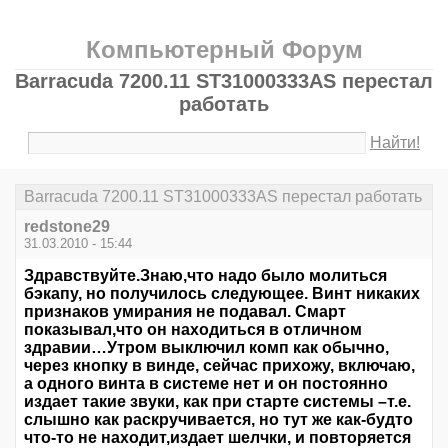
Компьютерный Форум
Barracuda 7200.11 ST31000333AS перестал
работать
Найти!
Barracuda 7200.11 ST31000333AS перестал работать
redstone29
31.03.2010 - 15:44
Здравствуйте.Знаю,что надо было молиться
бэкапу, но получилось следующее. Винт никаких
признаков умирания не подавал. Смарт
показывал,что он находиться в отличном
здравии…Утром выключил комп как обычно,
через кнопку в винде, сейчас прихожу, включаю,
а одного винта в системе нет и он постоянно
издает такие звуки, как при старте системы –т.е.
слышно как раскручивается, но тут же как-будто
что-то не находит,издает шелчки, и повторяется