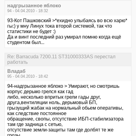
надгрызанное яблоко
94 - 04.04.2010 - 18:32
93-Кот Пашковский >*ехидно улыбаясь во всю харю*
гы:) у мну Линух тока второй системой, так что
статистики не будет :)
Да и винт последний раз умирал помню когда ещё
студентом был...
Re: Barracuda 7200.11 ST31000333AS перестал
работать
Владаб
95 - 04.04.2010 - 18:42
94-надгрызанное яблоко > Умирают, но смотришь
корпус дерьмо грелся как гад
либо, несколько впритык грели гады друг,
друга,вентиляции ноль, дерьмовый БП,
грызущий жабак на нормальный обьем оперативы,
как следствие постоянное
обращение, свопы, отсутствие ИБП-стабилизатора
там где задница с сетью,
отсутствие земли-защиты там где долбят те же
грозы.