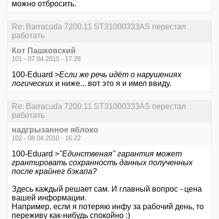
можно отбросить.
Re: Barracuda 7200.11 ST31000333AS перестал
работать
Кот Пашковский
101 - 07.04.2010 - 17:28
100-Eduard >
Если же речь идёт о нарушениях
логических
и ниже... вот это я и имел ввиду.
Re: Barracuda 7200.11 ST31000333AS перестал
работать
надгрызанное яблоко
102 - 08.04.2010 - 16:22
100-Eduard >
"Единственая" гарантия может
грантировать сохранность данных полученных
после крайнег бэкапа?
Здесь каждый решает сам. И главный вопрос - цена
вашей информации.
Например, если я потеряю инфу за рабочий день, то
переживу как-нибудь спокойно :)