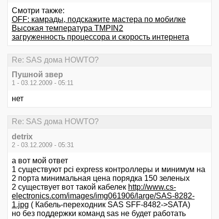
Смотри также:
OFF: камрады, подскажите мастера по мобилке
Высокая температура TMPIN2
загруженность процессора и скорость интернета
Re: SAS дома HOWTO?
Пушной звер
1 - 03.12.2009 - 05:11
нет
Re: SAS дома HOWTO?
detrix
2 - 03.12.2009 - 05:31
а вот мой ответ
1 существуют pci express контроллеры и минимум на
2 порта минимальная цена порядка 150 зеленых
2 существует вот такой кабелек
http://www.cs-
electronics.com/images/img061906/large/SAS-8282-
1.jpg
( Кабель-переходник SAS SFF-8482->SATA)
но без поддержки команд sas не будет работать