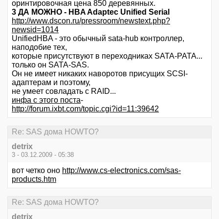
оринтировочная цена 850 деревянных.
3 ДА МОЖНО - HBA Adaptec Unified Serial
http://www.dscon.ru/pressroom/newstext.php?
newsid=1014
UnifiedHBA - это обычный sata-hub контроллер,
наподобие тех,
которые присутствуют в переходниках SATA-PATA...
только он SATA-SAS.
Он не имеет никаких наворотов присущих SCSI-
адаптерам и поэтому,
не умеет совладать с RAID...
инфа с этого поста
-
http://forum.ixbt.com/topic.cgi?id=11:39642
Re: SAS дома HOWTO?
detrix
3 - 03.12.2009 - 05:38
вот четко оно
http://www.cs-electronics.com/sas-
products.htm
Re: SAS дома HOWTO?
detrix