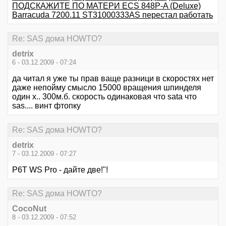
ПОДСКАЖИТЕ ПО МАТЕРИ ECS 848P-A (Deluxe)
Barracuda 7200.11 ST31000333AS перестал работать
Re: SAS дома HOWTO?
detrix
6 - 03.12.2009 - 07:24
да читал я уже ты прав ваще разници в скоростях нет
даже непойму смысло 15000 вращения шпинделя
один х.. 300м.б. скорость одинаковая что sata что
sas.... винт фтопку
Re: SAS дома HOWTO?
detrix
7 - 03.12.2009 - 07:27
P6T WS Pro - дайте две!"!
Re: SAS дома HOWTO?
CocoNut
8 - 03.12.2009 - 07:52