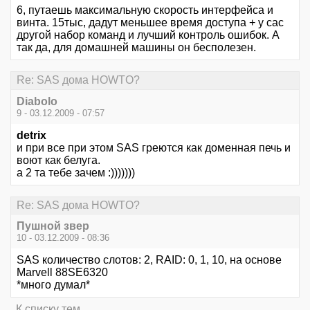
6, путаешь максимальную скорость интерфейса и
винта. 15тыс, дадут меньшее время доступа + у сас
другой набор команд и лучший контроль ошибок. А
так да, для домашней машины он бесполезен.
Re: SAS дома HOWTO?
Diabolo
9 - 03.12.2009 - 07:57
detrix
и при все при этом SAS греются как доменная печь и
воют как белуга.
а 2 та тебе зачем :)))))))
Re: SAS дома HOWTO?
Пушной звер
10 - 03.12.2009 - 08:36
SAS количество слотов: 2, RAID: 0, 1, 10, на основе
Marvell 88SE6320
*много думал*
К списку тем