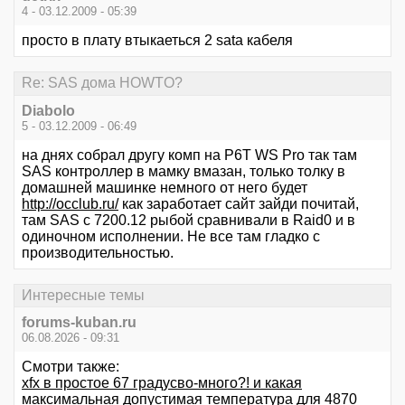
4 - 03.12.2009 - 05:39
просто в плату втыкаеться 2 sata кабеля
Re: SAS дома HOWTO?
Diabolo
5 - 03.12.2009 - 06:49
на днях собрал другу комп на P6T WS Pro так там
SAS контроллер в мамку вмазан, только толку в
домашней машинке немного от него будет
http://occlub.ru/
как заработает сайт зайди почитай,
там SAS с 7200.12 рыбой сравнивали в Raid0 и в
одиночном исполнении. Не все там гладко с
производительностью.
Интересные темы
forums-kuban.ru
06.08.2026 - 09:31
Смотри также:
xfx в простое 67 градусво-много?! и какая
максимальная допустимая температура для 4870