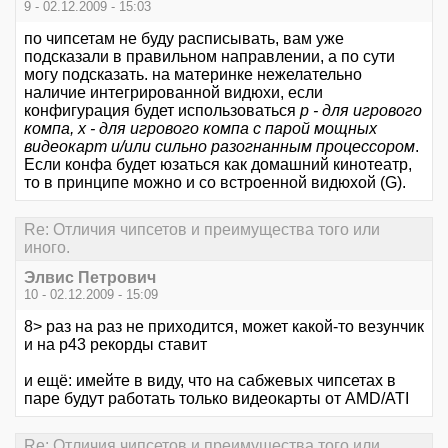
9 - 02.12.2009 - 15:03
по чипсетам не буду расписывать, вам уже
подсказали в правильном направлении, а по сути
могу подсказать. на материнке нежелательно
наличие интегрированной видюхи, если
конфигурация будет использоваться
p - для игрового
компа, x - для игрового компа с парой мощных
видеокарт и/или сильно разогнанным процессором
.
Если конфа будет юзаться как домашний кинотеатр,
то в принципе можно и со встроенной видюхой (G).
Re: Отличия чипсетов и преимущества того или
иного.
Элвис Петрович
10 - 02.12.2009 - 15:09
8> раз на раз не приходится, может какой-то везунчик
и на p43 рекорды ставит
и ещё: имейте в виду, что на сабжевых чипсетах в
паре будут работать только видеокарты от AMD/ATI
Re: Отличия чипсетов и преимущества того или