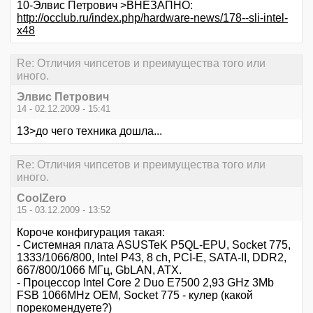
10-Элвис Петрович >ВНЕЗАПНО:
http://occlub.ru/index.php/hardware-news/178--sli-intel-
x48
Re: Отличия чипсетов и преимущества того или
иного.
Элвис Петрович
14 - 02.12.2009 - 15:41
13>до чего техника дошла...
Re: Отличия чипсетов и преимущества того или
иного.
CoolZero
15 - 03.12.2009 - 13:52
Короче конфигурация такая:
- Системная плата ASUSTeK P5QL-EPU, Socket 775,
1333/1066/800, Intel P43, 8 ch, PCI-E, SATA-II, DDR2,
667/800/1066 МГц, GbLAN, ATX.
- Процессор Intel Core 2 Duo E7500 2,93 GHz 3Mb
FSB 1066MHz OEM, Socket 775 - кулер (какой
порекомендуете?)