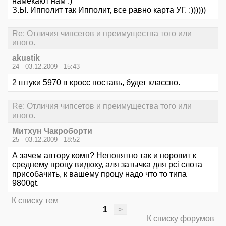
намекают нам :)
З.Ы. Ипполит так Ипполит, все равно карта УГ. :))))))
Re: Отличия чипсетов и преимущества того или
иного.
akustik
24 - 03.12.2009 - 15:43
2 штуки 5970 в кросс поставь, будет классно.
Re: Отличия чипсетов и преимущества того или
иного.
Митхун Чакроборти
25 - 03.12.2009 - 18:52
А зачем автору комп? Непонятно так и норовит к
среднему процу видюху, аля затычка для pci слота
присобачить, к вашему процу надо что то типа
9800gt.
К списку тем
1
>
К списку форумов