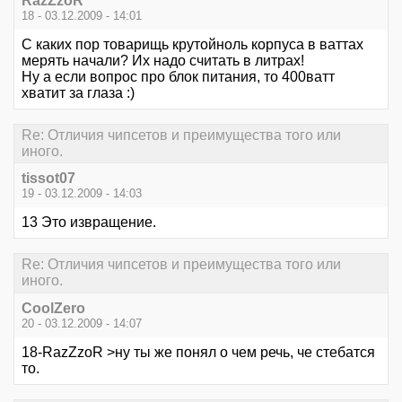
RazZzoR
18 - 03.12.2009 - 14:01
С каких пор товарищь крутойноль корпуса в ваттах
мерять начали? Их надо считать в литрах!
Ну а если вопрос про блок питания, то 400ватт
хватит за глаза :)
Re: Отличия чипсетов и преимущества того или
иного.
tissot07
19 - 03.12.2009 - 14:03
13 Это извращение.
Re: Отличия чипсетов и преимущества того или
иного.
CoolZero
20 - 03.12.2009 - 14:07
18-RazZzoR >ну ты же понял о чем речь, че стебатся
то.