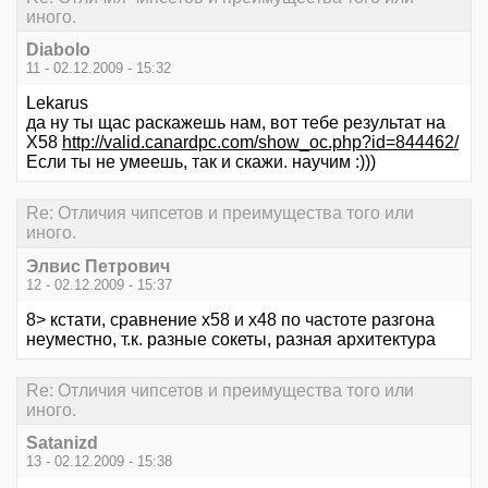
иного.
Diabolo
11 - 02.12.2009 - 15:32
Lekarus
да ну ты щас раскажешь нам, вот тебе результат на
X58
http://valid.canardpc.com/show_oc.php?id=844462/
Если ты не умеешь, так и скажи. научим :)))
Re: Отличия чипсетов и преимущества того или
иного.
Элвис Петрович
12 - 02.12.2009 - 15:37
8> кстати, сравнение x58 и x48 по частоте разгона
неуместно, т.к. разные сокеты, разная архитектура
Re: Отличия чипсетов и преимущества того или
иного.
Satanizd
13 - 02.12.2009 - 15:38