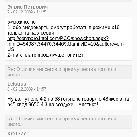
Элвис Петрович
7 - 02.12.2009 - 14:25
5>можно, но
1- обе видеокарты смогут работать в режиме x16
только на на x серии
http://compare.intel.com/PCC/showchart.aspx?
mmID=54987
,34470,34469&familyID=10&culture=en-
US
2- на х плате проц лучше гонится
Re: Отличия чипсетов и преимущества того или
иного.
Lekarus
8 - 02.12.2009 - 14:57
Ну да..тут еле 4,2 на 58 гонят..не говоря о 48иксе,а на
p45 квад 9650 4,3 на воздухе....мистика!
Re: Отличия чипсетов и преимущества того или
иного.
KOT777