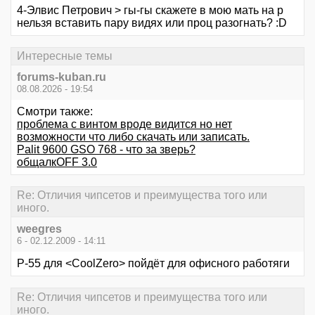
4-Элвис Петрович > гы-гы скажете в мою мать на р
нельзя вставить пару видях или проц разогнать? :D
Интересные темы
forums-kuban.ru
08.08.2026 - 19:54
Смотри также:
проблема с винтом вроде видится но нет
возможности что либо скачать или записать.
Palit 9600 GSO 768 - что за зверь?
общалкOFF 3.0
Re: Отличия чипсетов и преимущества того или
иного.
weegres
6 - 02.12.2009 - 14:11
Р-55 для <CoolZero> пойдёт для офисного работяги
Re: Отличия чипсетов и преимущества того или
иного.