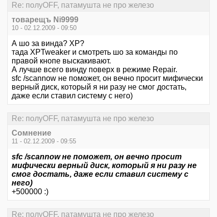
Re: полуOFF, патамушта не про железо
товарещъ Ni9999
10 - 02.12.2009 - 09:50
А шо за винда? ХР?
тада XPTweaker и смотреть шо за команды по
правой кнопе выскакивают.
А лучше всего винду поверх в режиме Repair.
sfc /scannow не поможет, он вечно просит мифически
верный диск, который я ни разу не смог достать,
даже если ставил систему с него)
Re: полуOFF, патамушта не про железо
Сомнение
11 - 02.12.2009 - 09:55
sfc /scannow не поможет, он вечно просит
мифически верный диск, который я ни разу не
смог достать, даже если ставил систему с
него)
+500000 :)
Re: полуOFF, патамушта не про железо