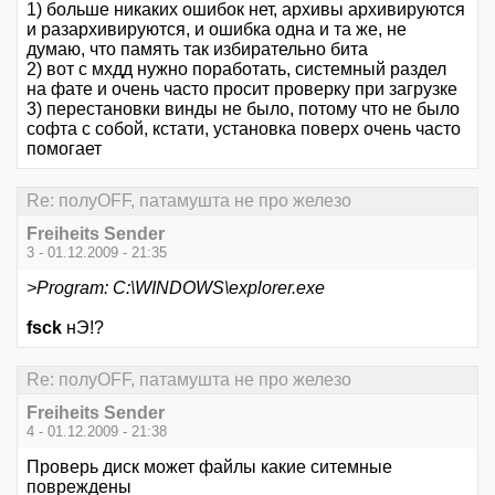
1) больше никаких ошибок нет, архивы архивируются
и разархивируются, и ошибка одна и та же, не
думаю, что память так избирательно бита
2) вот с мхдд нужно поработать, системный раздел
на фате и очень часто просит проверку при загрузке
3) перестановки винды не было, потому что не было
софта с собой, кстати, установка поверх очень часто
помогает
Re: полуOFF, патамушта не про железо
Freiheits Sender
3 - 01.12.2009 - 21:35
>Program: C:\WINDOWS\explorer.exe
fsck
нЭ!?
Re: полуOFF, патамушта не про железо
Freiheits Sender
4 - 01.12.2009 - 21:38
Проверь диск может файлы какие ситемные
повреждены