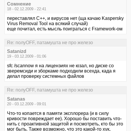
Сомнение
18 - 02.12.2009 - 22:41
переставлял С++, и вирусов нет (ща качаю Kaspersky
Virus Removal Tool на всякий случай)
еще почитал, есть мысль поиграться с Framework-ом
Re: полуOFF, патамушта не про железо
Satanizd
19 - 03.12.2009 - 01:06
sfc /scannow я на лицензиях не юзал, но диске со
зверемсиди и зборкаме подходили всехда, када я
делал проверку системных файлов
Re: полуOFF, патамушта не про железо
Satanas
20 - 03.12.2009 - 09:01
Что-то копается в памяти эксплорера (и в силу
кривости повреждает ее). Хорошо бы поставить что-
нить с проактивной защитой и посмотреть, кто бы это
мог быть. Также возможно, что это какой-то хук,