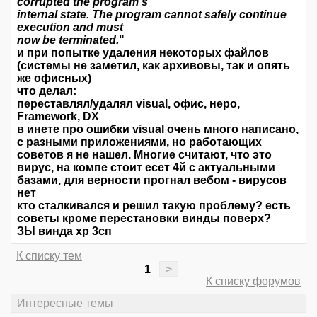
corrupted the program's
internal state. The program cannot safely continue
execution and must
now be terminated.
"
и при попытке удаления некоторых файлов
(системы не заметил, как архивовы, так и опять
же офисных)
что делал:
переставлял/удалял visual, офис, неро,
Framework, DX
в инете про ошибки visual очень много написано,
с разными приложениями, но работающих
советов я не нашел. Многие считают, что это
вирус, на компе стоит есет 4й с актуальными
базами, для верности прогнал вебом - вирусов
нет
кто сталкивался и решил такую проблему? есть
советы кроме перестановки винды поверх?
ЗЫ винда хр 3сп
К списку тем
1
>
К списку форумов
Интересные темы