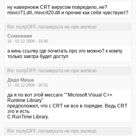
ну наверноеж CRT вирусом повредило, не?
msvcr71.dll, msvcrt20.dll и прочие как себя чувствуют?
Re: полуOFF, патамушта не про железо
Сомнение
16 - 02.12.2009 - 19:40
а кинь ссылку где почитать про это можно? к компу
только завтра будет доступ
Re: полуOFF, патамушта не про железо
Дядя Миша
17 - 02.12.2009 - 20:51
да я по вот этой мессаге ""Microsoft Visual C++
Runtime Library"
предположил, что с CRT не все в порядке. Ведь CRT
это и есть
C RunTime Library.
Re: полуOFF, патамушта не про железо