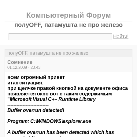
Компьютерный Форум
полуOFF, патамушта не про железо
Найти!
полуOFF, патамушта не про железо
Сомнение
01.12.2009 - 20:43
всем огромный привет
итак ситуация:
при щелчке правой кнопкой на документе офиса
появляется окно вот с таким содержимым
"
Microsoft Visual C++ Runtime Library
---------------------------
Buffer overrun detected!
Program: C:\WINDOWS\explorer.exe
A buffer overrun has been detected which has