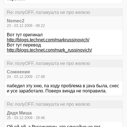
Re: полуOFF, патамушта не про железо
Nemec2
23 - 03.12.2009 - 09:22
Вот тут оригинал
http://blogs.technet.com/markrussinovich/
Вот тут перевод
http://blogs.technet.com/mark_russinovich/
Re: полуOFF, патамушта не про железо
Сомнение
24 - 03.12.2009 - 17:48
пабедил эту хню, па ходу проблема в jаvа была, снес
и усе заработало. Поверх винда не поправила.
Re: полуOFF, патамушта не про железо
Дядя Миша
25 - 03.12.2009 - 18:46
Ой-ей-ей, а Руссинович, это случайно не тот