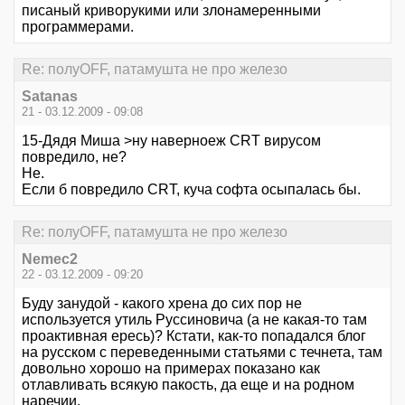
писаный криворукими или злонамеренными
программерами.
Re: полуOFF, патамушта не про железо
Satanas
21 - 03.12.2009 - 09:08
15-Дядя Миша >ну наверноеж CRT вирусом
повредило, не?
Не.
Если б повредило CRT, куча софта осыпалась бы.
Re: полуOFF, патамушта не про железо
Nemec2
22 - 03.12.2009 - 09:20
Буду занудой - какого хрена до сих пор не
используется утиль Руссиновича (а не какая-то там
проактивная ересь)? Кстати, как-то попадался блог
на русском с переведенными статьями с течнета, там
довольно хорошо на примерах показано как
отлавливать всякую пакость, да еще и на родном
наречии.