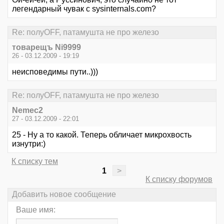
легендарный чувак с sysinternals.com?
Re: полуOFF, патамушта не про железо
товарещъ Ni9999
26 - 03.12.2009 - 19:19
неисповедимы пути..)))
Re: полуOFF, патамушта не про железо
Nemec2
27 - 03.12.2009 - 22:01
25 - Ну а то какой. Теперь обличает микрохвость
изнутри:)
К списку тем
1
>
К списку форумов
Добавить новое сообщение
Ваше имя: