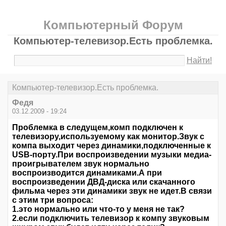
Компьютерный Форум
Компьютер-телевизор.Есть проблемка.
Найти!
Компьютер-телевизор.Есть проблемка.
Федя
03.12.2009 - 19:24
Проблемка в следущем,комп подключен к
телевизору,используемому как монитор.Звук с
компа выходит через динамики,подключенные к
USВ-порту.При воспроизведении музыки медиа-
проигрывателем звук нормально
воспроизводится динамиками.А при
воспроизведении ДВД-диска или скачанного
фильма через эти динамики звук не идет.В связи
с этим три вопроса:
1.это нормально или что-то у меня не так?
2.если подключить телевизор к компу звуковым