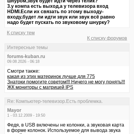
шнуром,звук будет идти через телик?
3.у компа есть выход,а у телевизора вход
НDМI.Если их связать по этому выходу-
входу,будет ли идти звук или звук всё равно
надо будет пускать по звуковому шнурку?
К списку тем
К списку форумов
Интересные темы
forums-kuban.ru
09.08.2026 - 06:18
Смотри также:
какая из этих материнок лучше для 775
Знатоки помогите советом!!! Ничего не могу понять!!!
ЖК мониторы с матрицей IPS
Re: Компьютер-телевизор.Есть проблемка.
Mayor
1 - 03.12.2009 - 19:50
Федя, в USB включены не колонки, а звуковая карта
в форме колонок. Используемое для вывода звука