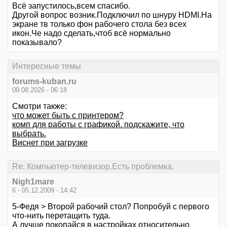
Всё запустилось,всем спасибо.
Другой вопрос возник.Подключил по шнуру НDМI.На
экране тв только фон рабочего стола без всех
икон.Че надо сделать,чтоб всё нормально
показывало?
Интересные темы
forums-kuban.ru
09.08.2026 - 06:18
Смотри также:
что может быть с принтером?
комп для работы с графикой. подскажите, что
выбрать.
Виснет при загрузке
Re: Компьютер-телевизор.Есть проблемка.
Nigh1mare
6 - 05.12.2009 - 14:42
5-Федя > Второй рабочий стол? Попробуй с первого
что-нить перетащить туда.
А лучше покопайся в настройках относительно