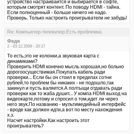
устройство настраиваится и выбирается в софте,
которым смотрят контент. По поводу HDMI - тайна.
Если полноценный - больше ничего не надо.
Проверь. Только настроить проигрыватели не забудь!
Re: Компьютер-телевизор.Есть проблемка.
Федя
2 - 03.12.2009 - 20:17
То есть,это не колонки,а звуковая карта с
динамиками?
Проверить НDМI конечно мысль хорошая,но больно
дорогоосуществимая.Покупать кабель ради
проверки... Если бы он стоил в пределах сотни
рублей,то проблем бы никаких - не подошло,так
закинул и пусть валяется.А полтыщи отдавать ради
проверки как то жаба душит... У компа НDМI выход на
видеокарте,потому и спросил о том,идет ли через
него звук.По названию - мультимедийный интерфейс
- вроде как должен идти,а вот по месту нахождения
х.з.
Насчет настройки.Как настроить этот
проигрыватель?