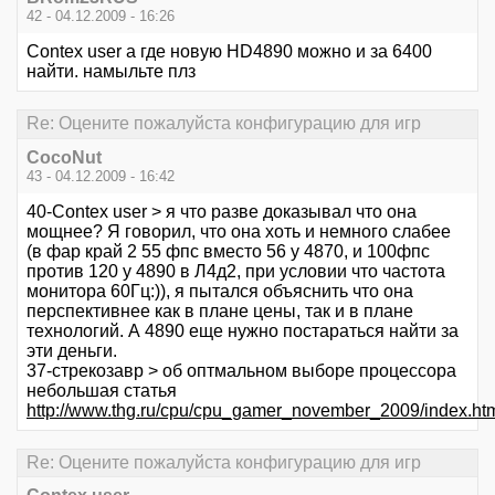
42 - 04.12.2009 - 16:26
Contex user а где новую HD4890 можно и за 6400
найти. намыльте плз
Re: Оцените пожалуйста конфигурацию для игр
CocoNut
43 - 04.12.2009 - 16:42
40-Contex user > я что разве доказывал что она
мощнее? Я говорил, что она хоть и немного слабее
(в фар край 2 55 фпс вместо 56 у 4870, и 100фпс
против 120 у 4890 в Л4д2, при условии что частота
монитора 60Гц:)), я пытался объяснить что она
перспективнее как в плане цены, так и в плане
технологий. А 4890 еще нужно постараться найти за
эти деньги.
37-стрекозавр > об оптмальном выборе процессора
небольшая статья
http://www.thg.ru/cpu/cpu_gamer_november_2009/index.ht
Re: Оцените пожалуйста конфигурацию для игр