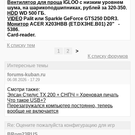
Вентилятор для проца
IGLOO с низким уровнем
шума, на шарикоподшипниках, рублей за 320-350.
HDD
WD 500 ГБ.
VIDEO
Palit или Sparkle GeForce GTS250 DDR3.
Монитор
ACER X203HBB (ET.DX3HE.B01) 20" -
5386.
Card-reader.
К списку тем
1
2
>
К списку форумов
Интересные темы
forums-kuban.ru
06.08.2026 - 17:29
Смотри также:
Эпсан Стилус ТХ 200 + СНПЧ = Хреновая пичать
Что такое USB+?
Перезагружался компьютер постоянно, теперь
вообще не включается
Re: Оцените пожалуйста конфигурацию для игр
BRom23RUS