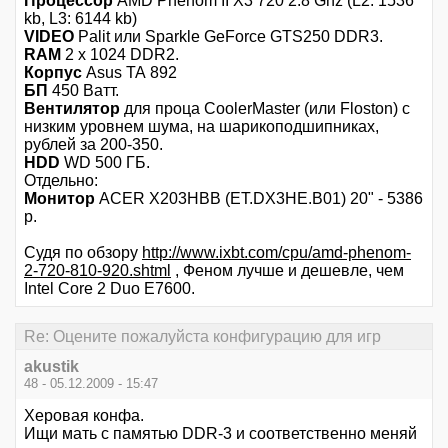
Процессор
AMD Phenom II X3 720 2.8 Ghz (L2: 1536
kb, L3: 6144 kb)
VIDEO
Palit или Sparkle GeForce GTS250 DDR3.
RAM
2 х 1024 DDR2.
Корпус
Asus ТА 892
БП
450 Ватт.
Вентилятор
для проца CoolerMaster (или Floston) с
низким уровнем шума, на шарикоподшипниках,
рублей за 200-350.
HDD
WD 500 ГБ.
Отдельно:
Монитор
ACER X203HBB (ET.DX3HE.B01) 20" - 5386
р.
Судя по обзору
http://www.ixbt.com/cpu/amd-phenom-
2-720-810-920.shtml
, Феном лучше и дешевле, чем
Intel Core 2 Duo Е7600.
Re: Оцените пожалуйста конфигурацию для игр
akustik
48 - 05.12.2009 - 15:47
Херовая конфа.
Ищи мать с памятью DDR-3 и соответственно меняй