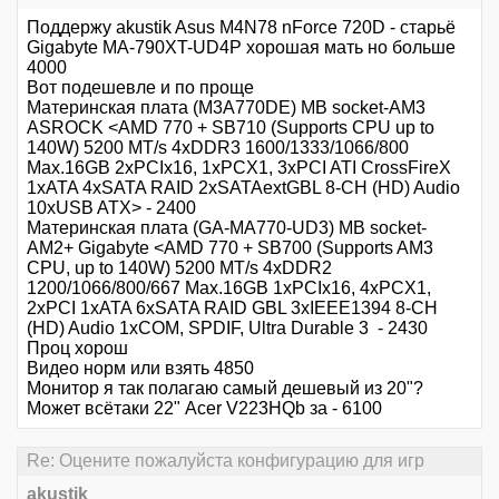
Поддержу akustik Asus M4N78 nForce 720D - старьё
Gigabyte MA-790XT-UD4P хорошая мать но больше
4000
Вот подешевле и по проще
Материнская плата (M3A770DE) MB socket-AM3
ASROCK <AMD 770 + SB710 (Supports CPU up to
140W) 5200 MT/s 4xDDR3 1600/1333/1066/800
Max.16GB 2xPCIx16, 1xPCX1, 3xPCI ATI CrossFireX
1xATA 4xSATA RAID 2xSATAextGBL 8-CH (HD) Audio
10xUSB ATX> - 2400
Материнская плата (GA-MA770-UD3) MB socket-
AM2+ Gigabyte <AMD 770 + SB700 (Supports AM3
CPU, up to 140W) 5200 MT/s 4xDDR2
1200/1066/800/667 Max.16GB 1xPCIx16, 4xPCX1,
2xPCI 1xATA 6xSATA RAID GBL 3xIEEE1394 8-CH
(HD) Audio 1xCOM, SPDIF, Ultra Durable 3 - 2430
Проц хорош
Видео норм или взять 4850
Монитор я так полагаю самый дешевый из 20"?
Может всётаки 22" Acer V223HQb за - 6100
Re: Оцените пожалуйста конфигурацию для игр
akustik