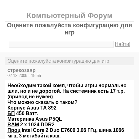
Компьютерный Форум
Оцените пожалуйста конфигурацию для
игр
Найти!
Оцените пожалуйста конфигурацию для игр
стрекозавр
02.12.2009 - 18:55
Необходим такой комп, чтобы игры нормально
шли, но и не дорогой. На системник есть 17 т.р.
(привод не нужен).
Что можно сказать о таком?
Корпус
Asus ТА 892
БП
450 Ватт.
Материнка
Asus P5QL
RAM
2 х 1024 DDR2.
Проц
Intel Core 2 Duo Е7600 3.06 ГГц, шина 1066
мгц, 3 мегабайта кэш.