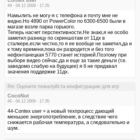
Contex user
44 - 04.12.2009 - 17:25
Намылить не могу-я с телефона и почту мне не
видно.Но 4890 от PowerColor по 6300-6500 были в
магазе возле парка горького.
Теперь насчет перспективности.Не знаю,я не особо
заметил разницу по скриншотам от 11дх в
сталкере,если честно,то я ее вообще не заметил,да и
к тому времени,пока он разродится и без того
нефонтанецкая 5770 станет историей.Поэтому при
выборе видео сейчас,да и еще за такие деньги (т.е.
заведомо слабую на будущее) я б не придавал
значения поддержке 11дх.
Re: Оцените пожалуйста конфигурацию для игр
CocoNut
45 - 04.12.2009 - 17:35
44-Contex user > а новый техпроцесс дающий
меньшее энергопотребление, в следствие чего
снижается рабочая температура, а следовательно и
шум.