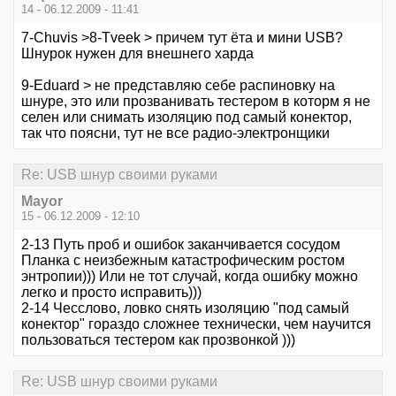
14 - 06.12.2009 - 11:41
7-Chuvis >8-Tveek > причем тут ёта и мини USB?
Шнурок нужен для внешнего харда
9-Eduard > не представляю себе распиновку на
шнуре, это или прозванивать тестером в которм я не
селен или снимать изоляцию под самый конектор,
так что поясни, тут не все радио-электронщики
Re: USB шнур своими руками
Mayor
15 - 06.12.2009 - 12:10
2-13 Путь проб и ошибок заканчивается сосудом
Планка с неизбежным катастрофическим ростом
энтропии))) Или не тот случай, когда ошибку можно
легко и просто исправить)))
2-14 Чесслово, ловко снять изоляцию "под самый
конектор" гораздо сложнее технически, чем научится
пользоваться тестером как прозвонкой )))
Re: USB шнур своими руками