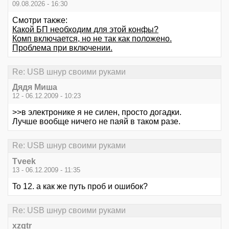
09.08.2026 - 16:30
Смотри также:
Какой БП необходим для этой конфы?
Комп включается, но не так как положено.
Проблема при включении.
Re: USB шнур своими руками
Дядя Миша
12 - 06.12.2009 - 10:23
>>в электронике я не силен, просто догадки.
Лучше вообще ничего не паяй в таком разе.
Re: USB шнур своими руками
Tveek
13 - 06.12.2009 - 11:35
To 12. а как же путь проб и ошибок?
Re: USB шнур своими руками
xzqtr