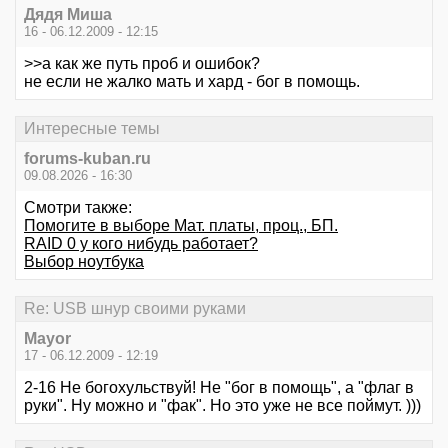
Дядя Миша
16 - 06.12.2009 - 12:15
>>а как же путь проб и ошибок?
не если не жалко мать и хард - бог в помощь.
Интересные темы
forums-kuban.ru
09.08.2026 - 16:30
Смотри также:
Помогите в выборе Мат. платы, проц., БП.
RAID 0 у кого нибудь работает?
Выбор ноутбука
Re: USB шнур своими руками
Mayor
17 - 06.12.2009 - 12:19
2-16 Не богохульствуй! Не "бог в помощь", а "флаг в
руки". Ну можно и "фак". Но это уже не все поймут. )))