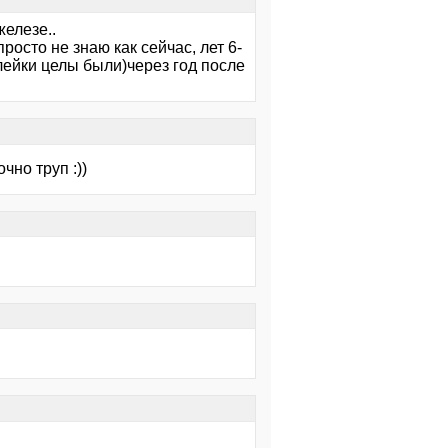
железе..
росто не знаю как сейчас, лет 6-
лейки целы были)через год после
чно труп :))