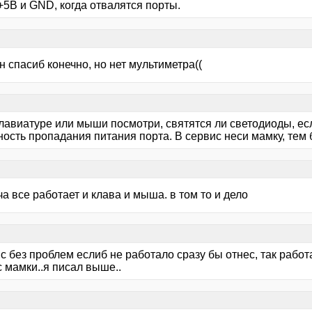
+5В и GND, когда отвалятся порты.
н спасиб конечно, но нет мультиметра((
клавиатуре или мыши посмотри, святятся ли светодиоды, ес
ость пропадания питания порта. В сервис неси мамку, тем 
ча все работает и клава и мыша. в том то и дело
с без проблем еслиб не работало сразу бы отнес, так работ
 мамки..я писал выше..