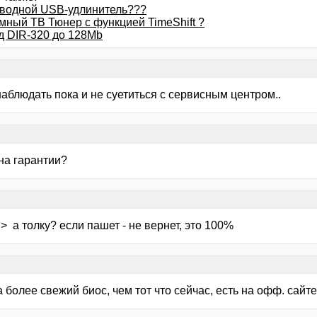
водной USB-удлинитель???
мный ТВ Тюнер с функцией TimeShift ?
д DIR-320 до 128Mb
аблюдать пока и не суетиться с сервисным центром..
на гарантии?
> а толку? если пашет - не вернет, это 100%
а более свежий биос, чем тот что сейчас, есть на офф. сайт