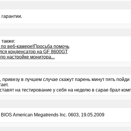
а гарантии.
 также:
 по веб-камере!Просьба помочь
лся конденсатор на GF 8600GT
по настройке монитора...
а, привезу в лучшем случае скажут парень минут пять пойди
ает.
оставят на тестирование у себя на неделю в сарае брал ком
BIOS American Megatrends Inc. 0603, 19.05.2009