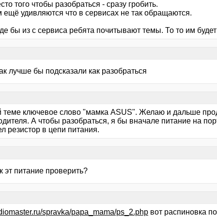
есто того чтобы разобраться - сразу гробить.
м ещё удивляются что в сервисах не так обращаются.
де бы из с сервиса ребята почитывают темы. То то им будет
так лучше бы подсказали как разобраться
й теме ключевое слово "мамка ASUS". Желаю и дальше прод
дителя. А чтобы разобраться, я бы вначале питание на пор
л резистор в цепи питания.
ак эт питание проверить?
radiomaster.ru/spravka/papa_mama/ps_2.php
вот распиновка по