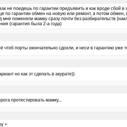
вак не поедешь по гарантии предъявить и как вроде сбой в 
е по гарантии обмен на новую или ремонт, а потом обмен, п
д мне поменяли мамку сразу почти без разбирательств (нак
ния (гарантия была 2-а года)
ё чтоб порты окончательно сдохли, и неси в гарантию уже то
вариант но как эт сделать в акурате))
прога протестировать мамку...
oy >