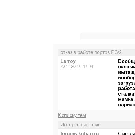
отказ в работе портов PS/2
Lerroy
Вообще
20.11.2009 - 17:04
включи
вытащи
вообщи
загруз
работа
сталки
мамка 
вариан
К списку тем
Интересные темы
forums-kuban.ru
Смотри