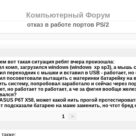
Компьютерный Форум
отказ в работе портов PS/2
м вот такая ситуация ребят вчера произошла:
л комп, загрузился windows (windows xp sp3), а мышь с
л переходник с мышки и вставил в USB - работает, но 
л посоветовали вытащить с материнки батарейку на в
ить систему, попробовал заработало и сейчас через п
ет, но работает то работает, а че за фигня вообще желе
вался?
ASUS P6T X58, может какой нить прогой протестировать,
т подсказали батарею на маме заменить, но чтот бред 
1
>
 также: