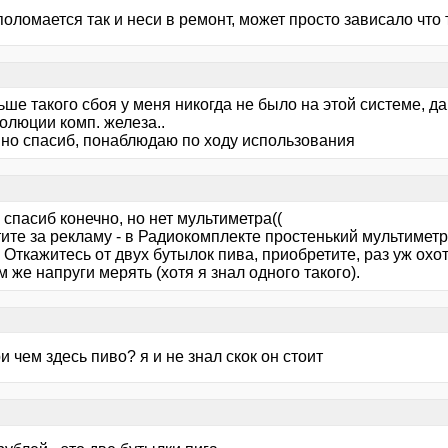
поломается так и неси в ремонт, может просто зависало что 
ьше такого сбоя у меня никогда не было на этой системе, д
олюции комп. железа..
вно спасиб, понаблюдаю по ходу использования
спасиб конечно, но нет мультиметра((
тите за рекламу - в Радиокомплекте простенький мультим
 Откажитесь от двух бутылок пива, приобретите, раз уж ох
 же напруги мерять (хотя я знал одного такого).
ри чем здесь пиво? я и не знал скок он стоит