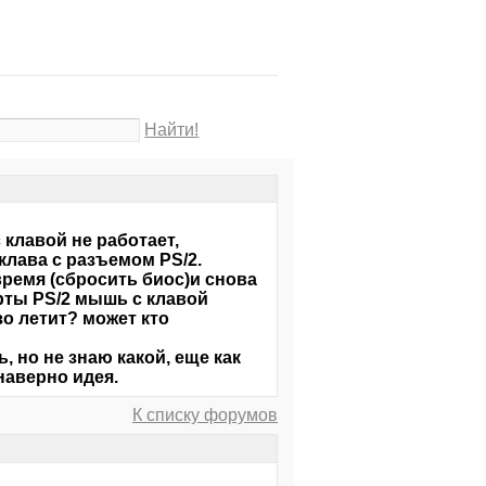
Найти!
 клавой не работает,
клава с разъемом PS/2.
ремя (сбросить биос)и снова
орты PS/2 мышь с клавой
зо летит? может кто
 но не знаю какой, еще как
наверно идея.
К списку форумов