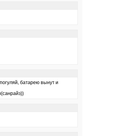
 погуляй, батарею вынут и
п(санрайз))