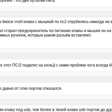
рублей - это две бутылки пига.
 биосе чтоб клава с мышкой по пс2 отрубились никогда не в
ал сгорал предохранитель по питанию клавы и мышки он на
ивых ручонок, которые раком разъём вставляют.
е этот ПС/2 поделят на ноль)) с ними проблем чота всегда
же давно от этих портов отказался.
ми клаву под usb, тем более в твоей клаве usb портов до ду