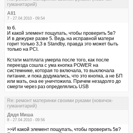
гуманитарий)
All1
7 - 27.04.2010 - 09:54
to 6.
И какой элемент пощупать, чтобы проверить 5в?
И в дежурке разве 5. Ведь на исправной матери
горит только 3,3 в Standby, правда это может быть
только на PCI.
Кстати матплата умерла после того, как после
переезда сошла с ума кнопка POWER на
системнике, которая то включала, то выключала
питание, и пока додумались, что это кнопка, а не БП
или мать, она ее уничтожила. Причем незадолго до
смерти через раз определялись USB
Re: ремонт материнки своими руками (новичок-
гуманитарий)
Дядя Миша
8 - 27.04.2010 - 09:56
>>И какой элемент пощупать, чтобы проверить 5в?