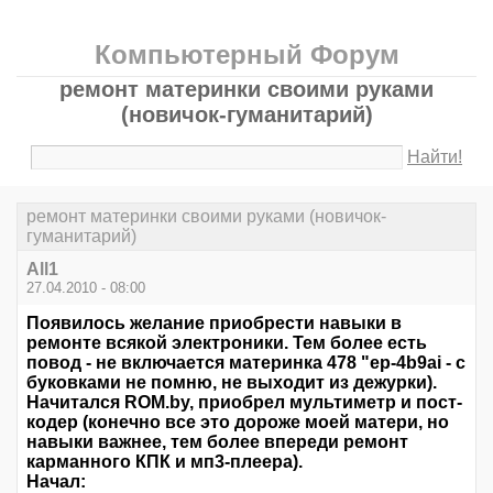
Компьютерный Форум
ремонт материнки своими руками
(новичок-гуманитарий)
Найти!
ремонт материнки своими руками (новичок-
гуманитарий)
All1
27.04.2010 - 08:00
Появилось желание приобрести навыки в
ремонте всякой электроники. Тем более есть
повод - не включается материнка 478 "ep-4b9ai - с
буковками не помню, не выходит из дежурки).
Начитался ROM.by, приобрел мультиметр и пост-
кодер (конечно все это дороже моей матери, но
навыки важнее, тем более впереди ремонт
карманного КПК и мп3-плеера).
Начал: