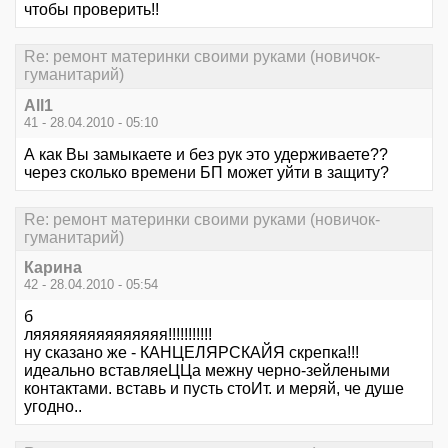
чтобы проверить!!
Re: ремонт материнки своими руками (новичок-
гуманитарий)
All1
41 - 28.04.2010 - 05:10
А как Вы замыкаете и без рук это удерживаете??
через сколько времени БП может уйти в защиту?
Re: ремонт материнки своими руками (новичок-
гуманитарий)
Карина
42 - 28.04.2010 - 05:54
б
ляяяяяяяяяяяяяяя!!!!!!!!!!!
ну сказано же - КАНЦЕЛЯРСКАЙЯ скрепка!!!
идеально вставляеЦЦа межну черно-зейлеными
контактами. вставь и пусть стоИт. и меряй, че душе
угодно..