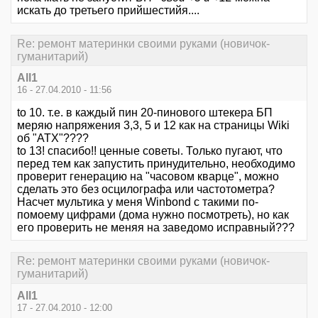
искать до третьего прийшестийя....
Re: ремонт материнки своими руками (новичок-
гуманитарий)
All1
16 - 27.04.2010 - 11:56
to 10. т.е. в каждый пин 20-пинового штекера БП
меряю напряжения 3,3, 5 и 12 как на страницы Wiki
об "ATX"????
to 13! спасибо!! ценные советы. Только пугают, что
перед тем как запустить принудительно, необходимо
проверит генерацию на "часовом кварце", можно
сделать это без осцилографа или частотометра?
Насчет мультика у меня Winbond c такими по-
помоему цифрами (дома нужно посмотреть), но как
его проверить не меняя на заведомо исправный???
Re: ремонт материнки своими руками (новичок-
гуманитарий)
All1
17 - 27.04.2010 - 12:00