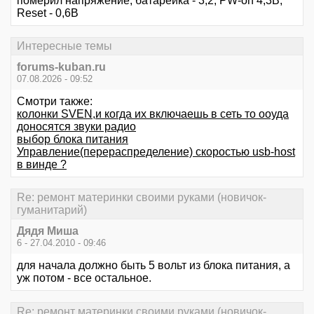
померил напряжение, батарейка - 3,2, PW-on 4,3В,
Reset - 0,6В
Интересные темы
forums-kuban.ru
07.08.2026 - 09:52
Смотри также:
колонки SVEN,и когда их включаешь в сеть то ооуда
доносятся звуки радио
выбор блока питания
Управление(перераспределение) скоростью usb-host
в винде ?
Re: ремонт материнки своими руками (новичок-
гуманитарий)
Дядя Миша
6 - 27.04.2010 - 09:46
для начала должно быть 5 вольт из блока питания, а
уж потом - все остальное.
Re: ремонт материнки своими руками (новичок-