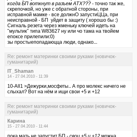
когда БП воткнут в разъем ATX???
- точно так же,
скрепочкой, но уже с обратной стороны, при
исправной мамке - все должнО запустиЦЦа, при
неисправной - БП уйдет в защиту ( хорошо бы :)
Сигналь резета через жменьку ключей идеть на
"мультик" типа W83627 ну или чо тама на твойем
епоксе прилепили:0)
зы простыепопадаюцца люди, однако...
Re: ремонт материнки своими руками (новичок-
гуманитарий)
IT_Shaman
14 - 27.04.2010 - 11:39
10-All1 >Дежурки,мосфеты.. А про молекс ничего не
слыхал? Вот на нём и ищи свои +5 и +12
Re: ремонт материнки своими руками (новичок-
гуманитарий)
Карина
15 - 27.04.2010 - 11:44
пока мать не запустит БП -
свои +5 и +12
можна