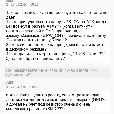
All1
2 - 27.04.2010 - 08:11
Так вот, возникла куча вопросов, а тот сайт ответы не
дает:
1) как принудительно замкнуть PS_ON на ATX, когда
БП воткнут в разъем ATX??? (когда выткнут -
понятно - зеленый и GND провода надо
замкнуть)замыкание PW_ON не включает материнку
2) какая цепь питания у Reseta?
3) есть ли напряжение на проце, мосфетах и памяти
в дежурном режимe?
4) как правильно мерить мосфеты, 14N03 - N тип???
5) на что обратить внимание??
Re: ремонт материнки своими руками (новичок-
гуманитарий)
All1
3 - 27.04.2010 - 08:22
и как следить цепь по ресету, если от резета одна
дорожка уходит вниз и оканчивается дыркой (GND?),
а другая ныряет под резистор очень и очень
маленького размере (SMD???)