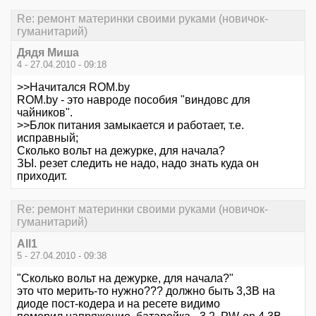
Re: ремонт материнки своими руками (новичок-
гуманитарий)
Дядя Миша
4 - 27.04.2010 - 09:18
>>Начитался ROM.by
ROM.by - это навроде пособия "виндовс для
чайников".
>>Блок питания замыкается и работает, т.е.
исправный;
Сколько вольт на дежурке, для начала?
ЗЫ. резет следить не надо, надо знать куда он
приходит.
Re: ремонт материнки своими руками (новичок-
гуманитарий)
All1
5 - 27.04.2010 - 09:38
"Сколько вольт на дежурке, для начала?"
это что мерить-то нужно??? должно быть 3,3В на
диоде пост-кодера и на ресете видимо