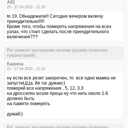
All1
20 - 27.04.2010 - 12:16
to 19. Обнадежили!! Сегодня вечером включу
принудительно!!!!!
Кроме того, чтобы померять напряжения на всех
узлах, что стоит сделать после принудительного
включения???
Re: ремонт материнки своими руками (новичок-
гуманитарий)
Карина
21 - 27.04.2010 - 12:22
ну если все резет закорочен, то все одно мамка не
запустиЦЦа. йя таг думаю:)
померяй все напряжения , 5, 12, 3.3
на дросселях возле проца ну что нить около 1.6
должно быть
на памяти померять
думай:)
Re: ремонт материнки своими руками (новичок-