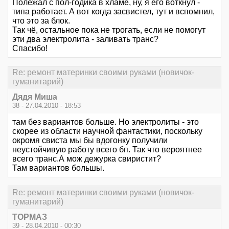
Полежал с пол-годика в хламе, ну, я его воткнул -
типа работает. А вот когда засвистел, тут и вспомнил,
что это за блок.
Так чё, остальное пока не трогать, если не помогут
эти два электролита - заливать транс?
Спасибо!
Re: ремонт материнки своими руками (новичок-
гуманитарий)
Дядя Миша
38 - 27.04.2010 - 18:53
там без вариантов больше. Но электролиты - это
скорее из области научной фантастики, поскольку
окромя свиста мы бы вдогонку получили
неустойчивую работу всего бп. Так что вероятнее
всего транс.А мож дежурка свиристит?
Там вариантов большы.
Re: ремонт материнки своими руками (новичок-
гуманитарий)
ТОРМАЗ
39 - 28.04.2010 - 00:30