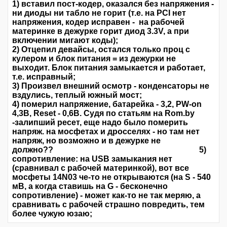
1) вставил пост-кодер, оказался без напряжения -
ни диоды ни табло не горит (т.е. на PCI нет
напряжения, кодер исправен - на рабочей
материнке в дежурке горит диод 3.3V, а при
включении мигают коды);
2) Отцепил девайсы, остался только проц с
кулером и блок питания = из дежурки не
выходит. Блок питания замыкается и работает,
т.е. исправный;
3) Произвел внешний осмотр - конденсаторы не
вздулись, теплый южный мост;
4) померил напряжение, батарейка - 3,2, PW-on
4,3В, Reset - 0,6В. Судя по статьям на Rom.by
-залипший ресет, еще надо было померить
напряж. на мосфетах и дросселях - но там нет
напряж, но возможно и в дежурке не
должно?? 5)
сопротивление: на USB замыкания нет
(сравнивал с рабочей материнкой), вот все
мосфеты 14N03 че-то не открываются (на S - 540
мВ, а когда ставишь на G - бесконечно
сопротивление) - может как-то не так меряю, а
сравнивать с рабочей страшно повредить, тем
более чужую юзаю;