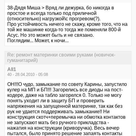
38-Дядя Миша > Вряд ли дежурка, бо никогда в
простое и всегда только под приличной
(относительно) нагрузкой\с прогревом(?).
Про устойчивость ничего не скажу, кроме того, что на
той же машинке когда-то тогда же поменяли 800-й
Асус. Но это может быть и не связано.
Поглядим... Может, к ночи...
Re: ремонт материнки своими руками (новичок-
гуманитарий)
All1
40 - 28.04.2010 - 05:08
ОН!!!О чудо, замыкание по совету Карины, запустило
кулер на МП и БП!!! Загорелись все диоды на пост-
кодере, даже на табло загорелся 0. Только не могу
понять уходит ли в защиту БП и проверить
напряжения на запущенной материнке, так как без
рук не удается поддерживать замыкание!! Ни
конструкция скотч+перемычка ни обмотка контактов
не запускают мать без ручного прикладства -
нажатия на конструкции (криворучка). Весь вечер
пытался, было принято решение запаять контакты