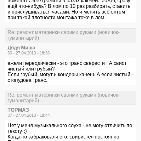
поменять электролиты в базах ключей. Может, сразу
ещё что-нибудь? В лом по 10 раз разбирать, ставить
и прислушиваться часами. Но и менять всё оптом
при такой плотности монтажа тоже в лом.
Re: ремонт материнки своими руками (новичок-
гуманитарий)
Дядя Миша
36 - 27.04.2010 - 18:36
ежели переодически - это транс сверестит. А свист
чистый или грубый?
Если грубый, могут и кондеры канеш. А если чистый -
стопудова транс.
Re: ремонт материнки своими руками (новичок-
гуманитарий)
ТОРМАЗ
37 - 27.04.2010 - 18:44
Нет у меня музыкального слуха - не могу отличить по
тексту. ;)
Когда-то забраковали его, свиристел постоянно.