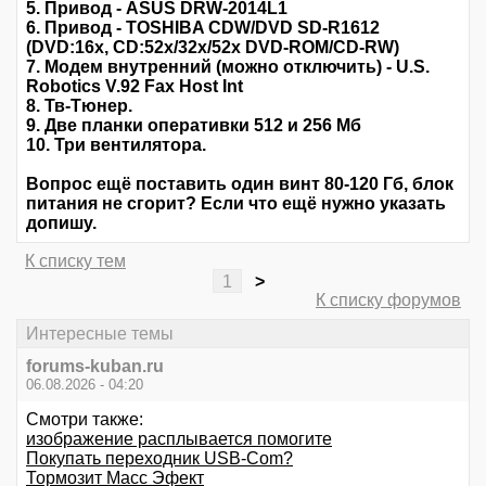
5. Привод - ASUS DRW-2014L1
6. Привод - TOSHIBA CDW/DVD SD-R1612
(DVD:16x, CD:52x/32x/52x DVD-ROM/CD-RW)
7. Модем внутренний (можно отключить) - U.S.
Robotics V.92 Fax Host Int
8. Тв-Тюнер.
9. Две планки оперативки 512 и 256 Мб
10. Три вентилятора.
Вопрос ещё поставить один винт 80-120 Гб, блок
питания не сгорит? Если что ещё нужно указать
допишу.
К списку тем
1
>
К списку форумов
Интересные темы
forums-kuban.ru
06.08.2026 - 04:20
Смотри также:
изображение расплывается помогите
Покупать переходник USB-Com?
Тормозит Масс Эфект