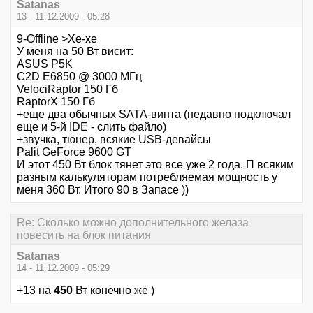
Satanas
13 - 11.12.2009 - 05:28
9-Offline >Хе-хе
У меня на 50 Вт висит:
ASUS P5K
C2D E6850 @ 3000 МГц
VelociRaptor 150 Гб
RaptorX 150 Гб
+еще два обычных SATA-винта (недавно подключал
еще и 5-й IDE - слить файло)
+звучка, тюнер, всякие USB-девайсы
Palit GeForce 9600 GT
И этот 450 Вт блок тянет это все уже 2 года. П всяким
разным калькуляторам потребляемая мощность у
меня 360 Вт. Итого 90 в Запасе ))
Re: Сколько можно дополнительного желаза
повесить на блок питания
Satanas
14 - 11.12.2009 - 05:29
+13 на
450
Вт конечно же )