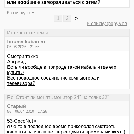
или вообще е заморачиваться с этим?
К списку тем
1
2
>
К списку форумов
Интересные темы
forums-kuban.ru
06.08.2026 - 21:55
Смотри также:
Апгрейд
Есть ли вообще в природе такой кабель и где его
купить?
Беспроводное соединение компьютера и
телевизора?
Re: Стоит ли менять монитор 24" на телик 32"
Старый
56 - 09.04.2010 - 17:29
53-CocoNut >
я че-та в последнее время прикололся смотреть
киношки на инглише. переводчики временами жгут :(