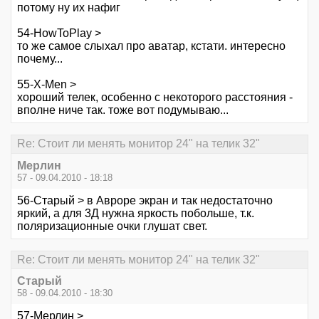
потому ну их нафиг
54-HowToPlay >
то же самое слыхал про аватар, кстати. интересно
почему...
55-X-Men >
хороший телек, особенно с некоторого расстояния -
вполне ниче так. тоже вот подумываю...
Re: Стоит ли менять монитор 24" на телик 32"
Мерлин
57 - 09.04.2010 - 18:18
56-Старый > в Авроре экран и так недостаточно
яркий, а для 3Д нужна яркость побольше, т.к.
поляризационные очки глушат свет.
Re: Стоит ли менять монитор 24" на телик 32"
Старый
58 - 09.04.2010 - 18:30
57-Мерлин >