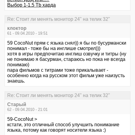
Выбор 1-1.5 Tb харда
Re: Стоит ли менять монитор 24" на телик 32"
клоктор
61 - 09.04.2010 - 19:51
59 CocoNut прям с языка снял)) я бы по бусурмански
понимал - тоже бы на инглише смотрел)))
хотя в игры предпочитаю инглиш озвучку и титры (ну
не понимаю я басурман, стараюсь но пока не всегда
понимаю)
пара фильмов с титрами тоже прикалывает -
особенно когда на русском этот фильм уже наизусть
знаешь.
Re: Стоит ли менять монитор 24" на телик 32"
Старый
62 - 09.04.2010 - 21:01
59-CocoNut >
кстати, это отличный способ улучшить понимание
языка, потому как говорят носители языка :)