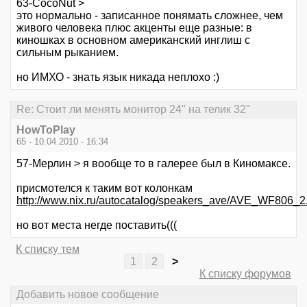
63-CocoNut >
это нормально - записанное понямать сложнее, чем
живого человека плюс акценты еще разные: в
киношках в основном американский инглиш с
сильным рыканием.
но ИМХО - знать язык никада неплохо :)
Re: Стоит ли менять монитор 24" на телик 32"
HowToPlay
65 - 10.04.2010 - 16:34
57-Мерлин > я вообще то в галерее был в Киномаксе.
присмотелся к таким вот колонкам
http://www.nix.ru/autocatalog/speakers_ave/AVE_WF806
но вот места негде поставить(((
К списку тем
1
2
>
К списку форумов
Добавить новое сообщение