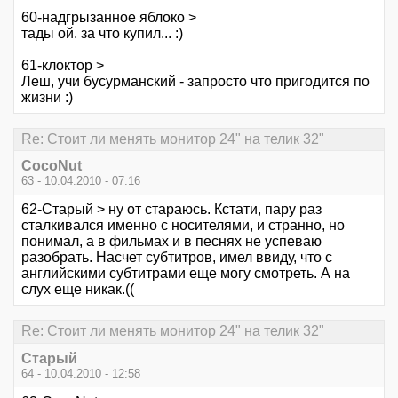
60-надгрызанное яблоко >
тады ой. за что купил... :)
61-клоктор >
Леш, учи бусурманский - запросто что пригодится по
жизни :)
Re: Стоит ли менять монитор 24" на телик 32"
CocoNut
63 - 10.04.2010 - 07:16
62-Старый > ну от стараюсь. Кстати, пару раз
сталкивался именно с носителями, и странно, но
понимал, а в фильмах и в песнях не успеваю
разобрать. Насчет субтитров, имел ввиду, что с
английскими субтитрами еще могу смотреть. А на
слух еще никак.((
Re: Стоит ли менять монитор 24" на телик 32"
Старый
64 - 10.04.2010 - 12:58