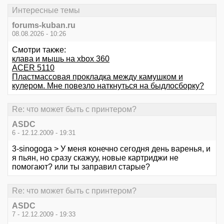
Интересные темы
forums-kuban.ru
08.08.2026 - 10:26
Смотри также:
клава и мышь на xbox 360
ACER 5110
Пластмассовая прокладка между камушком и
кулером. Мне повезло наткнуться на быдлосборку?
Re: что может быть с принтером?
ASDC
6 - 12.12.2009 - 19:31
3-sinogoga > У меня конечно сегодня день варенья, и
я пьян, но сразу скажуу, новые картриджи не
помогают? или ты заправил старые?
Re: что может быть с принтером?
ASDC
7 - 12.12.2009 - 19:33