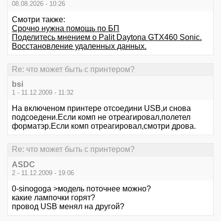
08.08.2026 - 10:26
Смотри также:
Срочно нужна помощь по БП
Поделитесь мнением о Palit Daytona GTX460 Sonic.
Восстановление удаленных данных.
Re: что может быть с принтером?
bsi
1 - 11.12.2009 - 11:32
На включеном принтере отсоедини USB,и снова
подсоедени.Если комп не отреагировал,полетел
форматэр.Если комп отреагировал,смотри дрова.
Re: что может быть с принтером?
ASDC
2 - 11.12.2009 - 19:06
0-sinogoga >модель поточнее можно?
какие лампочки горят?
провод USB менял на другой?