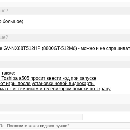
чше?
о большое)
чше?
te GV-NX88T512HP (8800GT-512Mб) - можно и не спраши
 также:
 Toshiba a505 просит ввести код при запуске
ют игры после установки новой видеокарты
ма с системником и телевизором помехи по экрану.