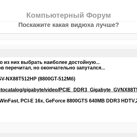
Компьютерный Форум
Поскажите какая видюха лучше?
о из них выбрать наиболее достойную...
в перечитал, но окончательно запутался...
 GV-NX88T512HP (8800GT-512Mб)
/autocatalog/gigabyte/video/PCIE_DDR3_Gigabyte_GVNX8
 WinFast, PCI-E 16x, GeForce 8800GTS 640MB DDR3 HDTV,