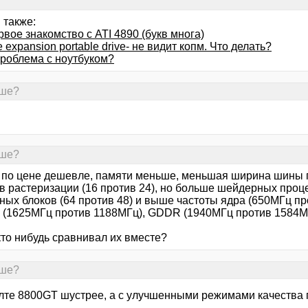
 также:
вое знакомство с ATI 4890 (букв многа)
 expansion portable drive- не видит копм. Что делать?
проблема с ноутбуком?
чше?
чше?
 по цене дешевле, памяти меньше, меньшая ширина шины па
в растеризации (16 против 24), но больше шейдерных проце
рных блоков (64 против 48) и выше частоты ядра (650МГц п
 (1625МГц против 1188МГц), GDDR (1940МГц против 1584М
кто нибудь сравнивал их вместе?
чше?
лте 8800GT шустрее, а с улучшенными режимами качества гр