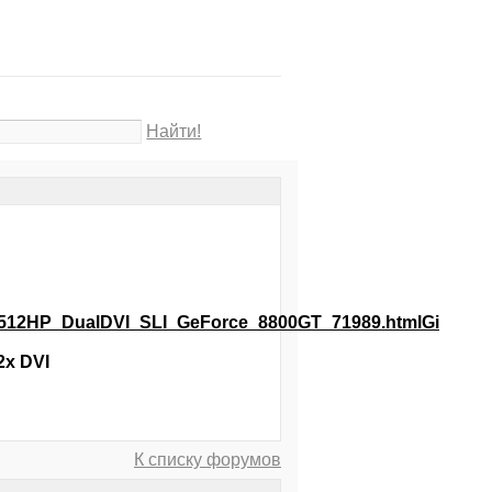
Найти!
8T512HP_DualDVI_SLI_GeForce_8800GT_71989.htmlGi
2x DVI
К списку форумов