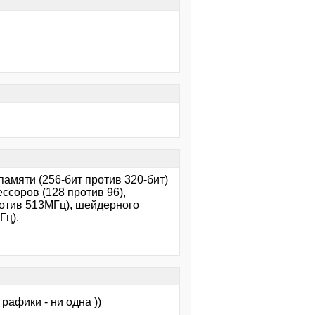
мяти (256-бит против 320-бит)
ссоров (128 против 96),
ротив 513МГц), шейдерного
Гц).
афики - ни одна ))