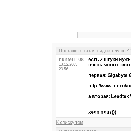
Поскажите какая видюха лучше?
hunter1108
есть 2 штуки нужн
13.12.2009 -
очень много тесто
20:56
первая: Gigabyte
http://www.nix.ru
а вторая: Leadtek
хелп плиз)))
К списку тем