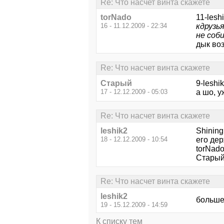
Re: Что насчет винта скажете
torNado
11-lesh
16 - 11.12.2009 - 22:34
кдрузь
не соб
дык во
Re: Что насчет винта скажете
Старый
9-leshi
17 - 12.12.2009 - 05:03
а шо, у
Re: Что насчет винта скажете
leshik2
Shinin
18 - 12.12.2009 - 10:54
его дер
torNad
СтарыйЮ
Re: Что насчет винта скажете
leshik2
больше
19 - 15.12.2009 - 14:59
К списку тем