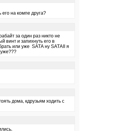
ь его на компе друга?
рабайт за один раз никто не
й винт и запихнуть его в
 брать или уже SATA ну SATAII я
хуже???
тоять дома, кдрузьям ходить с
ились.