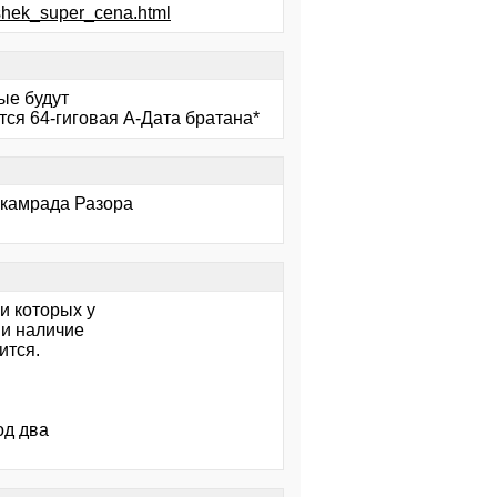
shek_super_cena.html
ые будут
тся 64-гиговая А-Дата братана*
 камрада Разора
и которых у
 и наличие
ится.
од два