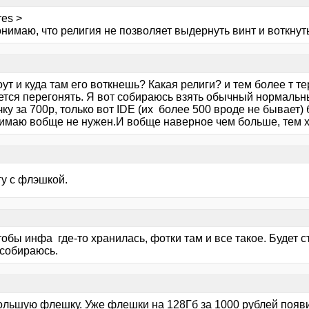
es >
онимаю, что религия не позволяет выдернуть винт и воткнут
ут и куда там его воткнешь? Какая религи? и тем более т те
ется перегонять. Я вот собираюсь взять обычный нормальны
ку за 700р, только вот IDE (их более 500 вроде не бывает)
нимаю вобще не нужен.И вобще наверное чем больше, тем 
гу с флэшкой.
обы инфа где-то хранилась, фотки там и все такое. Будет с
 собираюсь.
ольшую флешку. Уже флешки на 128Гб за 1000 рублей появ