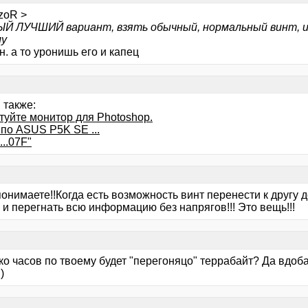
zoR >
Й ЛУЧШИЙ вариант, взять обычный, нормальный винт, и 
му
. а то уронишь его и капец
 также:
туйте монитор для Photoshop.
 по ASUS P5K SE ...
..07F"
онимаете!!Когда есть возможность винт перенести к другу д
и перегнать всю информацию без напрягов!!! Это вещь!!!
ко часов по твоему будет "перегоняцо" террабайт? Да вдоб
)