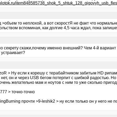
molotok.ru/item848585738_shok_5_shtuk_128_gigovyh_usb_fle
 >объем то неплохой, а вот скоростЯ не факт что нормальн
ольством вспоминая, как долгие 4,5 часа ждал, пока запише
по секрету скажи,почему именно внешний? Чем 4-й вариант
 устраивает?
zoR > Ну если к корешу с терабайтником забитым HD рипам
нет, он и через USB бегом потерпит с шибкой радостью. Но
чень желательно мам и ноутов с ним то уже сколько пригод
777 > точно-точно
ingBurning прочти >9-leshik2 > ну если только он у него не п