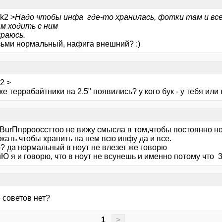
ik2 >
Надо чтобы инфа где-то хранилась, фотки там и все
ям ходить с ним
ираюсь.
зьми нормальный, нафига внешний? :)
k2 >
же террабайтники на 2.5" появились? у кого бук - у тебя или
gBurПпррооссттоо не вижу смысла в том,чтобы постоянно но
жать чтобы хранить на нем всю инфу да и все.
o? да нормальный в ноут не влезет же говорю
 я и говорю, что в ноут не всунешь и именно потому что 3
 советов нет?
1
>