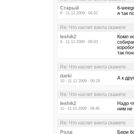
Старый
6-weegr
8 - 11.12.2009 - 04:02
я так п
Re: Что насчет винта скажете
leshik2
Комп но
9 - 11.12.2009 - 09:03
собира
коробоч
так по
Re: Что насчет винта скажете
darki
А к дру
10 - 11.12.2009 - 09:29
Re: Что насчет винта скажете
leshik2
Надо чт
11 - 11.12.2009 - 09:46
ним не
Re: Что насчет винта скажете
Ролд
Бери б