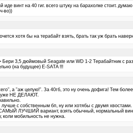
 иде винт на 40 гиг. всего штуку на барахолке стоит. дума
ч-во))
хочется хотя бы на терабайт взять, брать так уж брать навер
2> Бери 3,5 дюймовый Seagate или WD 1-2 Терабайтник с ра
льно (на будущее) E-SATA !!!
сего", а "аж целую!". За 40гб, это ну очень дофига! Тем более
уже НЕ ДЕЛАЮТ.
равильно.
 лучше с собственным бп, ну или хотябы с двумя хвостами.
 САМЫЙ ЛУЧШИЙ вариант, взять обычный, нормальный винт, 
, коли мобильность не нужна.