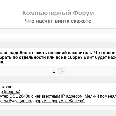
Компьютерный Форум
Что насчет винта скажете
ась надобность взять внешний накопитель. Что посовет
брать по отдельности или все в сборе? Винт будет на
а.
1
>
 также:
р (вопрос)
оутер DSL 2640u с неизвестным IP адресом. Мелкий поменя
аем будущие подфорумы форума "Железо"