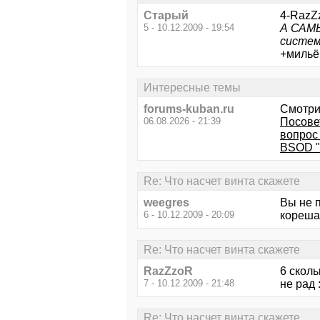
Старый
4-RazZ
5 - 10.12.2009 - 19:54
А САМЫ
систе
+мильён
Интересные темы
forums-kuban.ru
Смотри
06.08.2026 - 21:39
Посове
вопрос
BSOD ".
Re: Что насчет винта скажете
weegres
Вы не п
6 - 10.12.2009 - 20:09
кореша 
Re: Что насчет винта скажете
RazZzoR
6 сколь
7 - 10.12.2009 - 21:48
не рад :
Re: Что насчет винта скажете