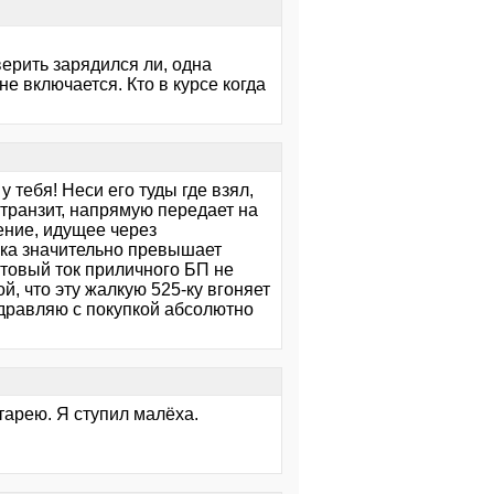
верить зарядился ли, одна
 не включается. Кто в курсе когда
 тебя! Неси его туды где взял,
 транзит, напрямую передает на
ение, идущее через
узка значительно превышает
артовый ток приличного БП не
ой, что эту жалкую 525-ку вгоняет
оздравляю с покупкой абсолютно
тарею. Я ступил малёха.