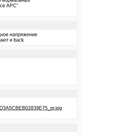
 В нормальных
все APC"
одное напряжение
вают и back
0-D3A5CBEB02839E75_pr.jpg