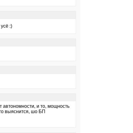
усё :)
т автономности, и то, мощность
 то выяснится, шо БП