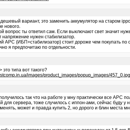
дешевый вариант, это заменить аккумулятор на старом ippo
е нового.
ой вопрос ты ответил сам. Если выключают свет значит нуж
т напряжение нужен стабилизатор.
й APC (ИБП+стабилизатор) стоит дороже чем покупать по о
чно я предпочитаю по отдельности.
> это типа вот такого?
bestcomp.in.ua/images/product_images/popup_images/457_0.jp
получилось так что на работе у мну практически все APC по
 для сервера, тоже случилось с иппон-ами, сейчас буду у н
менять, может и правда купить 2, но дорого и блин места мн