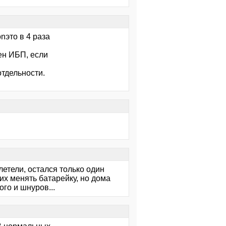
nэто в 4 раза
ен ИБП, если
тдельности.
g
летели, остался только один
их менять батарейку, но дома
ого и шнуров...