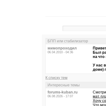
БПП или стабилизатор
мимопроходил
Привет
06.04.2010 - 04:36
Был ра
на что
У нас 
доме) 
К списку тем
Интересные темы
forums-kuban.ru
Смотри
06.08.2026 - 17:07
мат. пл
Хочу со
Что мо