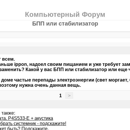
Компьютерный Форум
БПП или стабилизатор
 всем.
ньше ippon, надоел своим пищанием и уже требует за
 заменить? Какой у вас БПП или стабилизатор или еще 
в доме частые перепады электроэнергии (свет моргает,
поэтому нужна очень данная вещь.
1
>
 также:
ата. P4S533-E + акустика
брать системник - подскажите!
жет быть? Подскажите.