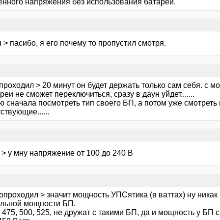
нного напряжения без использования батарей.
 > пасибо, я его почему то пропустил смотря.
роходил > 20 минут он будет держать только сам себя. с м
реи не сможет переключиться, сразу в даун уйдет.......
 сначала посмотреть тип своего БП, а потом уже смотреть 
ствующие......
> у мну напряжение от 100 до 240 В
опроходил > значит мощность УПСятика (в ваттах) ну никак
льной мощности БП.
 475, 500, 525, не дружат с такими БП, да и мощность у БП