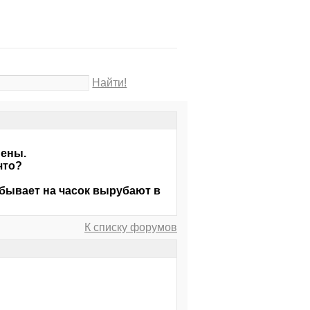
Найти!
мены.
что?
 бывает на часок вырубают в
К списку форумов