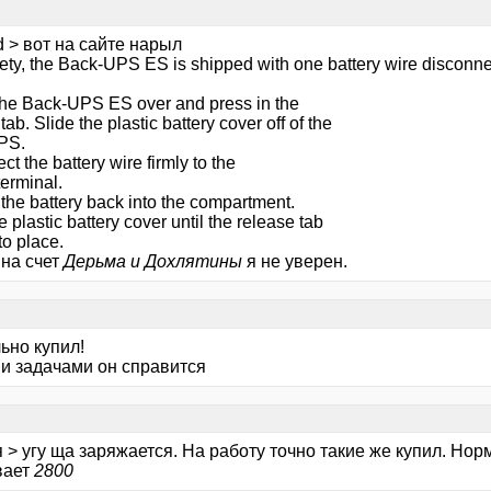
 > вот на сайте нарыл
fety, the Back-UPS ES is shipped with one battery wire disconne
the Back-UPS ES over and press in the
tab. Slide the plastic battery cover off of the
PS.
t the battery wire firmly to the
terminal.
 the battery back into the compartment.
e plastic battery cover until the release tab
to place.
 на счет
Дерьма и Дохлятины
я не уверен.
ьно купил!
ми задачами он справится
 > угу ща заряжается. На работу точно такие же купил. Норм
вает
2800