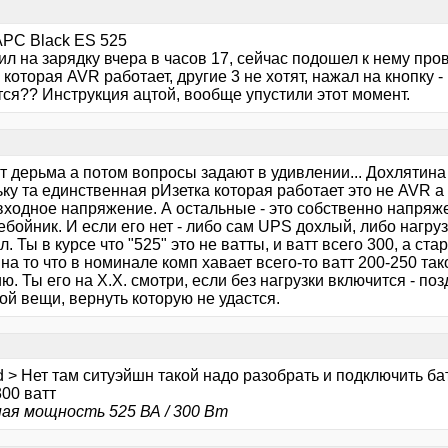
APC Black ES 525
л на зарядку вчера в часов 17, сейчас подошел к нему про
 которая AVR работает, другие 3 не хотят, нажал на кнопку -
тся?? Инструкция ацтой, вообще упустили этот момент.
 дерьма а потом вопросы задают в удивлении... Дохлятина у
ку та единственная рИзетка которая работает это не AVR а
входное напряжение. А остальные - это собственно напряж
ебойник. И если его нет - либо сам UPS дохлый, либо нагр
. Ты в курсе что "525" это не ватты, и ватт всего 300, а ст
на то что в номинале комп хавает всего-то ватт 200-250 так
ю. Ты его на Х.Х. смотри, если без нагрузки включится - п
й вещи, вернуть которую не удастся.
 > Нет там ситуэйшн такой надо разобрать и подключить ба
00 ватт
ая мощность 525 ВА / 300 Вт