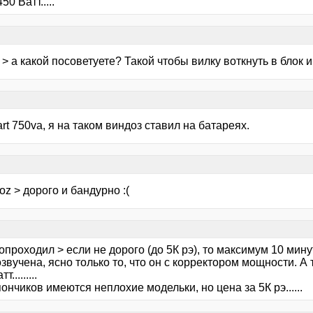
50 Ватт.....
> а какой посоветуете? Такой чтобы вилку воткнуть в блок и 
rt 750vа, я на таком виндоз ставил на батареях.
oz > дорого и бандурно :(
проходил > если не дорого (до 5К рэ), то максимум 10 мину
звучена, ясно только то, что он с корректором мощности. А
.........
ончиков имеются неплохие модельки, но цена за 5К рэ......