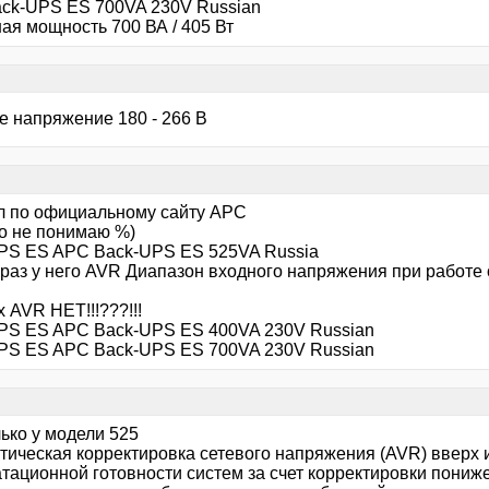
ck-UPS ES 700VA 230V Russian
ая мощность 700 ВА / 405 Вт
е напряжение 180 - 266 В
л по официальному сайту APC
го не понимаю %)
PS ES APC Back-UPS ES 525VA Russia
 раз у него AVR Диапазон входного напряжения при работе 
х AVR НЕТ!!!???!!!
PS ES APC Back-UPS ES 400VA 230V Russian
PS ES APC Back-UPS ES 700VA 230V Russian
ько у модели 525
тическая корректировка сетевого напряжения (AVR) вверх
атационной готовности систем за счет корректировки пониж