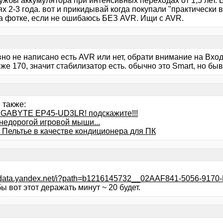
лужбы аккумулятора при интенсивных переходах от 1,5 лет.
х 2-3 года. вот и прикидывай когда покупали "практически 
на фотке, если не ошибаюсь БЕЗ AVR. Ищи с AVR.
вно не написано есть AVR или нет, обрати внимание на Вх
же 170, значит стабилизатор есть. обычно это Smart, но бы
 также:
IGABYTE EP45-UD3LR! подскажите!!!
недорогой игровой мыши...
 Пельтье в качестве кондиционера для ПК
/mdata.yandex.net/i?path=b1216145732__02AAF841-5056-917
ы вот этот деражать минут ~ 20 будет.