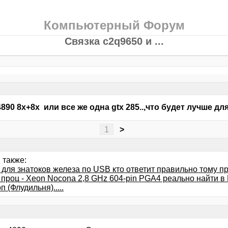
Компьютерный Форум
Связка c2q9650 и ...
 4890 8х+8х или все же одна gtx 285..,что будет лучше д
1
>
 также:
для знатоков железа по USB кто ответит правильно тому при
 проц - Xeon Nocona 2,8 GHz 604-pin PGA4 реально найти в
 (Флудильня).....