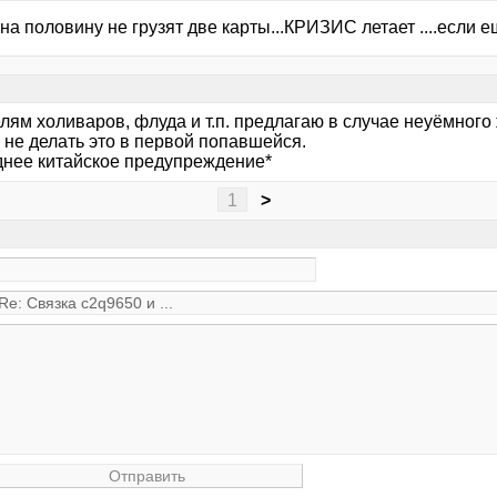
на половину не грузят две карты...КРИЗИС летает ....если ещ
лям холиваров, флуда и т.п. предлагаю в случае неуёмного
 не делать это в первой попавшейся.
днее китайское предупреждение*
1
>