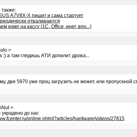
 также:
SUS A7V8X-X пищит и сама стартует
реодически отваливаются
м комп на кассу (1С, Office, инет, впн...)
olo >
а :) а там глядишь АТИ допилит дрова...
у, две 5970 уже проц загрузить не может, или пропускной с
oNut >
 украдено до нас
www.fcenter.ru/online.shtml?articles/hardware/videos/27815