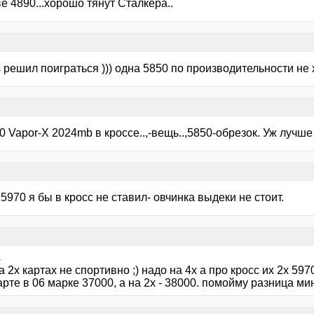
е 4890...хорошо тянут Сталкера..
 решил поиграться ))) одна 5850 по производительности не
 Vapor-X 2024mb в кроссе..,-вещь..,5850-обрезок. Уж лучше 
5970 я бы в кросс не ставил- овчинка выдеки не стоит.
s
а 2х картах не спортивно ;) надо на 4х а про кросс их 2х 5
арте в 06 марке 37000, а на 2х - 38000. помойму разница ми