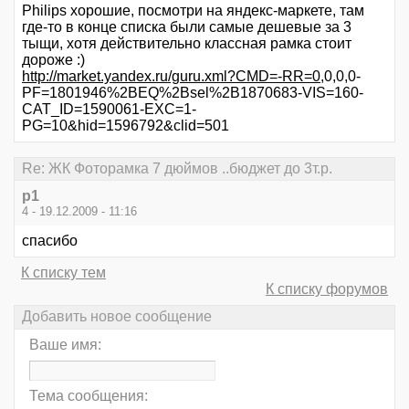
Philips хорошие, посмотри на яндекс-маркете, там
где-то в конце списка были самые дешевые за 3
тыщи, хотя действительно классная рамка стоит
дороже :)
http://market.yandex.ru/guru.xml?CMD=-RR=0
,0,0,0-
PF=1801946%2BEQ%2Bsel%2B1870683-VIS=160-
CAT_ID=1590061-EXC=1-
PG=10&hid=1596792&clid=501
Re: ЖК Фоторамка 7 дюймов ..бюджет до 3т.р.
p1
4 - 19.12.2009 - 11:16
спасибо
К списку тем
К списку форумов
Добавить новое сообщение
Ваше имя:
Тема сообщения: