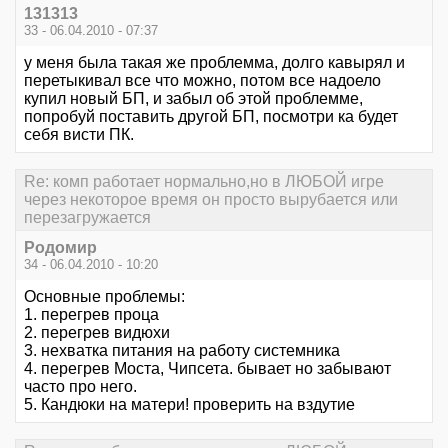
131313
33 - 06.04.2010 - 07:37
у меня была такая же проблемма, долго кавырял и
перетыкивал все что можно, потом все надоело
купил новый БП, и забыл об этой проблемме,
попробуй поставить другой БП, посмотри ка будет
себя висти ПК.
Re: комп работает нормально,но в ЛЮБОЙ игре
через некоторое время он просто вырубается или
перезагружается
Родомир
34 - 06.04.2010 - 10:20
Основные проблемы:
1. перегрев проца
2. перегрев видюхи
3. нехватка питания на работу системника
4. перегрев Моста, Чипсета. бывает но забывают
часто про него.
5. Кандюки на матери! проверить на вздутие