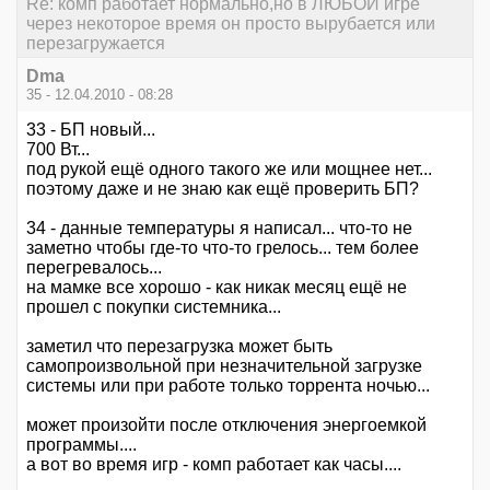
Re: комп работает нормально,но в ЛЮБОЙ игре
через некоторое время он просто вырубается или
перезагружается
Dma
35 - 12.04.2010 - 08:28
33 - БП новый...
700 Вт...
под рукой ещё одного такого же или мощнее нет...
поэтому даже и не знаю как ещё проверить БП?
34 - данные температуры я написал... что-то не
заметно чтобы где-то что-то грелось... тем более
перегревалось...
на мамке все хорошо - как никак месяц ещё не
прошел с покупки системника...
заметил что перезагрузка может быть
самопроизвольной при незначительной загрузке
системы или при работе только торрента ночью...
может произойти после отключения энергоемкой
программы....
а вот во время игр - комп работает как часы....