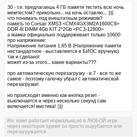
30 - т.е. предлагаешь 4 ГБ памяти тестить всю ночь
мемтестом? прикольно... на ночь оставлю... :)))
что понимать под внештатным режимом?
память то Corsair XMS3 <CMX4GX3M2A1600C9>
DDR-III DIMM 4Gb KIT 2*2Gb <PC3-12800>
а мамка официально поддерживает только 10600
про напряжение:
Напряжение питания 1.65 В (Напряжение памяти
нестандартное - выставляется в БИОС вручную)
так и сделано!
может из-за этого... какие варианты???
про автоматическую перезагрузку - в 7 - все то же
самое - поэтому галочку убрал с автоматической
перезагрузки!
но происходит именно как кнопка резет -
выключается и через несколько секунд сам
включается! мистика! :)))
Re: комп работает нормально,но в ЛЮБОЙ игре
через некоторое время он просто вырубается или
перезагружается