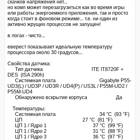
скачков напряжения нет...
но комп может перезагрузиться как во время игры
или работы энергоемкого приложения, так и просто
когда стоит в фоновом режиме... т.е. ни один из
активно жрущих процессов не запущен!
в логах - чисто...
еверест показывает идеальную температуру
процессора около 30 градусов...
Свойства датчика:
Тип датчика ITE IT8720F +
DES (ISA 290h)
Системная плата Gigabyte P55-
UD3(L) / UD3P / UD3R / UD4(P) / US3L / P55M-UD2 /
P55M-UD4
Обнаружено вскрытие корпуса Да
Температуры:
Системная плата 34 °C (93 °F)
ЦП 27 °C (81 °F)
ЦП 1 / Ядро 1 37 °C (99 °F)
ЦП 1 / Ядро 2 31 °C (88 °F)
ЦП 1 / Ядро 3 36 °C (97 °F)