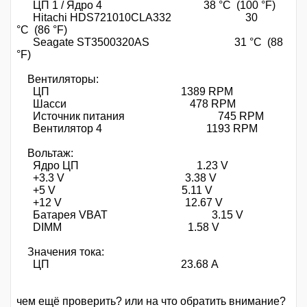
ЦП 1 / Ядро 4 38 °C (100 °F)
Hitachi HDS721010CLA332 30
°C (86 °F)
Seagate ST3500320AS 31 °C (88
°F)
Вентиляторы:
ЦП 1389 RPM
Шасси 478 RPM
Источник питания 745 RPM
Вентилятор 4 1193 RPM
Вольтаж:
Ядро ЦП 1.23 V
+3.3 V 3.38 V
+5 V 5.11 V
+12 V 12.67 V
Батарея VBAT 3.15 V
DIMM 1.58 V
Значения тока:
ЦП 23.68 A
чем ещё проверить? или на что обратить внимание?