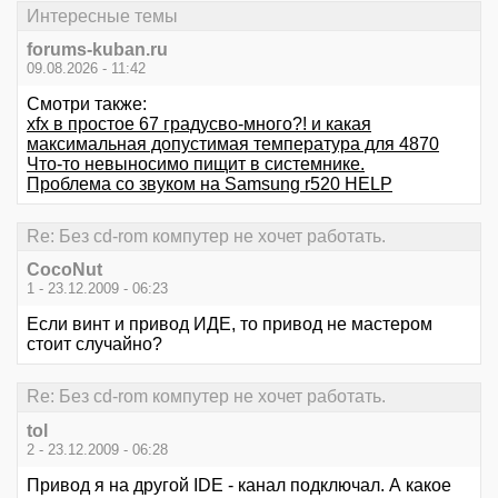
Интересные темы
forums-kuban.ru
09.08.2026 - 11:42
Смотри также:
xfx в простое 67 градусво-много?! и какая
максимальная допустимая температура для 4870
Что-то невыносимо пищит в системнике.
Проблема со звуком на Samsung r520 HELP
Re: Без cd-rom компутер не хочет работать.
CocoNut
1 - 23.12.2009 - 06:23
Если винт и привод ИДЕ, то привод не мастером
стоит случайно?
Re: Без cd-rom компутер не хочет работать.
tol
2 - 23.12.2009 - 06:28
Привод я на другой IDE - канал подключал. А какое