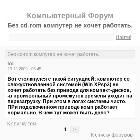
Компьютерный Форум
Без cd-rom компутер не хочет работать.
Найти!
Без cd-rom компутер не хочет работать.
tol
23.12.2009 - 05:45
Вот столкнулся с такой ситуациеЙ: компютер со
свежустновленной системой (Win XPsp3) не
хочет работать без привода для компакт-дисков,
-в произвольный промежуток времени уходит на
перезагрузку. При этом в логах системы чисто.
ПРи подключенном приводе комп работает
нормально. В чем тут может быть дело?
К списку тем
1
>
К списку форумов