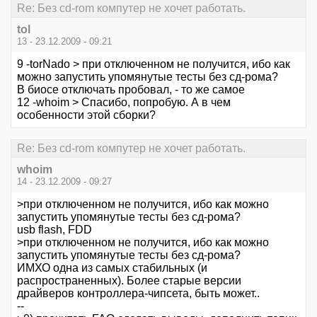
Re: Без cd-rom компутер не хочет работать.
tol
13 - 23.12.2009 - 09:21
9 -torNado > при отключенном не получится, ибо как
можно запустить упомянутые тесты без сд-рома?
В биосе отключать пробовал, - то же самое
12 -whoim > Спасибо, попробую. А в чем
особенности этой сборки?
Re: Без cd-rom компутер не хочет работать.
whoim
14 - 23.12.2009 - 09:27
>при отключенном не получится, ибо как можно
запустить упомянутые тесты без сд-рома?
usb flash, FDD
>при отключенном не получится, ибо как можно
запустить упомянутые тесты без сд-рома?
ИМХО одна из самых стабильных (и
распространенных). Более старые версии
драйверов контроллера-чипсета, быть может..
--