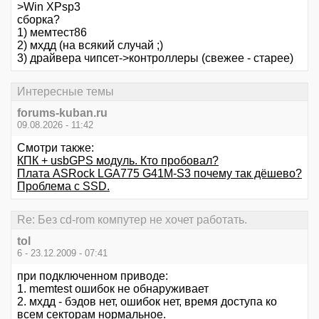
>Win XPsp3
сборка?
1) мемтест86
2) мхдд (на всякий случай ;)
3) драйвера чипсет->контроллеры (свежее - старее)
Интересные темы
forums-kuban.ru
09.08.2026 - 11:42
Смотри также:
КПК + usbGPS модуль. Кто пробовал?
Плата ASRock LGA775 G41M-S3 почему так дёшево?
Проблема с SSD.
Re: Без cd-rom компутер не хочет работать.
tol
6 - 23.12.2009 - 07:41
при подключенном приводе:
1. memtest ошибок не обнаруживает
2. мхдд - бэдов нет, ошибок нет, время доступа ко
всем секторам нормальное.