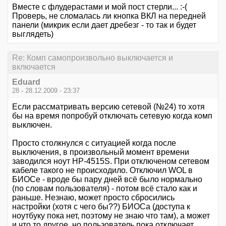
Вместе с флудерастами и мой пост стерли... :-(
Проверь, не сломалась ли кнопка ВКЛ на передней
панели (микрик если дает дребезг - то так и будет
выглядеть)
Re: Комп самопроизвольно выключается и
включается
Eduard
28 - 28.12.2009 - 23:37
Если рассматривать версию сетевой (№24) то хотя
бы на время попробуй отключать сетевую когда комп
выключен.
Просто столкнулся с ситуацией когда после
выключения, в произвольный момент времени
заводился ноут НР-4515S. При отключеном сетевом
кабеле такого не происходило. Отключил WOL в
БИОСе - вроде бы пару дней всё было нормально
(по словам пользователя) - потом всё стало как и
раньше. Незнаю, может просто сбросились
настройки (хотя с чего бы??) БИОСа (доступа к
ноутбуку пока нет, поэтому не знаю что там), а может
и что то другое, но пользователь пока отключает