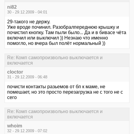
ni82
30 - 29.12.2009 - 04:01
29-такого не держу.
Уже вроде починил. Разобралпереднюю крышку и
почистил кнопку. Там пыли было... Да и в бивасе чёта
включил или выключил )) Незнаю что именно
помогло, но вчера был полёт нормальный ))
Re: Комп самопроизвольно выключается и
включается
cloctor
31 - 29.12.2009 - 06:48
почисти контакты разьемов от бп к маме, не
помешает, но это просто перезагрузка не с того не с
сего
Re: Комп самопроизвольно выключается и
включается
whoim
32 - 29.12.2009 - 07:02