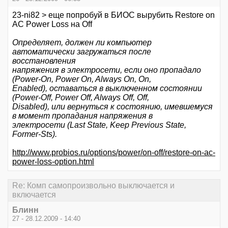
23-ni82 > еще попробуй в БИОС вырубить Restore on
AC Power Loss на Off
Определяет, должен ли компьютер
автоматически загружаться после
восстановления
напряжения в электросети, если оно пропадало
(Power-On, Power On, Always On, On,
Enabled), оставаться в выключенном состоянии
(Power-Off, Power Off, Always Off, Off,
Disabled), или вернуться к состоянию, имевшемуся
в момент пропадания напряжения в
электросети (Last State, Keep Previous State,
Former-Sts).
http://www.probios.ru/options/power/on-off/restore-on-ac-
power-loss-option.html
Re: Комп самопроизвольно выключается и
включается
Блинн
27 - 28.12.2009 - 14:40