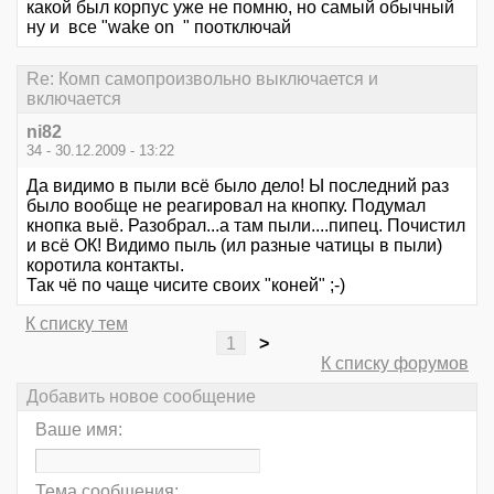
какой был корпус уже не помню, но самый обычный
ну и все "wake on " поотключай
Re: Комп самопроизвольно выключается и
включается
ni82
34 - 30.12.2009 - 13:22
Да видимо в пыли всё было дело! Ы последний раз
было вообще не реагировал на кнопку. Подумал
кнопка выё. Разобрал...а там пыли....пипец. Почистил
и всё ОК! Видимо пыль (ил разные чатицы в пыли)
коротила контакты.
Так чё по чаще чисите своих "коней" ;-)
К списку тем
1
>
К списку форумов
Добавить новое сообщение
Ваше имя:
Тема сообщения: