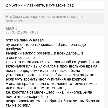
27-Блинн > Извините, в суматохе (с) ))
Re: Комп самопроизвольно выключается и
включается
MAXK
33 - 30.12.2009 - 09:39
оттт же панику навел....
ну если он тебе так мешает "В два ночи гадр
разбудил"..
выдерни вилку с розетки... и всех делов... :)
а если серьезно
то как то сталкивался с аналогичной ситуацией комп
включался или выключался в произвольное время
после непродолжительных поисков было
установлено что включался/выключался он даже
если чуть тронуть кнопку питания на корпусе
+ она же срабатывала от малейшего толчка компа
или стола на котором тот стоял...,
т.е. коротила от малейшего чиха.. и кнопка была
почти что сенсорной.. :)
исправилось путем разобрал/собрал че там было не
так не осилил