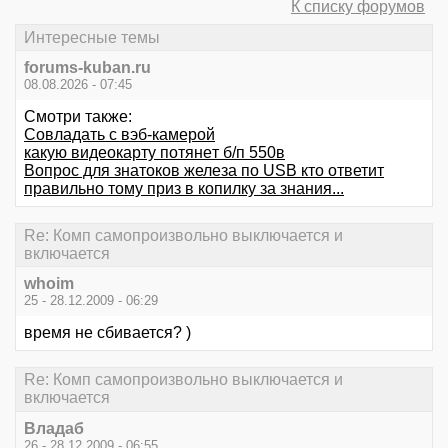
К списку форумов
Интересные темы
forums-kuban.ru
08.08.2026 - 07:45
Смотри также:
Совладать с вэб-камерой
кaкую видeокaрту потянeт б/п 550в
Вопрос для знатоков железа по USB кто ответит
правильно тому приз в копилку за знания...
Re: Комп самопроизвольно выключается и
включается
whoim
25 - 28.12.2009 - 06:29
время не сбивается? )
Re: Комп самопроизвольно выключается и
включается
Владаб
26 - 28.12.2009 - 06:55