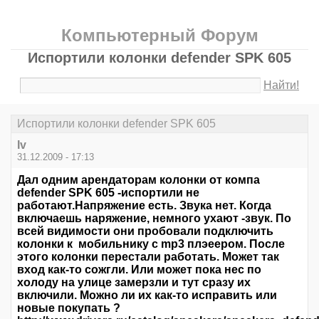
Компьютерный Форум
Испортили колонки defender SPK 605
Найти!
Испортили колонки defender SPK 605
Iv
31.12.2009 - 17:13
Дал одним арендаторам колонки от компа
defender SPK 605 -испортили не
работают.Напряжение есть. Звука нет. Когда
включаешь наряжение, немного ухают -звук. По
всей видимости они пробовали подключить
колонки к мобильнику с mp3 плэеером. После
этого колонки перестали работать. Может так
вход как-то сожгли. Или может пока нес по
холоду на улице замерзли и тут сразу их
включили. Можно ли их как-то исправить или
новые покупать ?