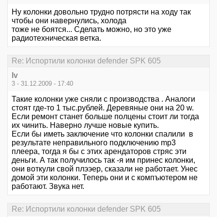
Ну колонки довольно трудно потрясти на ходу так
чтобы они навернулись, холода
тоже не боятся... Сделать можно, но это уже
радиотехническая ветка.
Re: Испортили колонки defender SPK 605
Iv
3 - 31.12.2009 - 17:40
Такие колонки уже сняли с производства . Аналоги
стоят где-то 1 тыс.рублей. Деревяные они на 20 w.
Если ремонт станет больше полцены стоит ли тогда
их чинить. Наверно лучше новые купить.
Если бы иметь заключение что колонки спалили в
результате неправильного подключению mp3
плеера, тогда я бы с этих арендаторов стряс эти
деньги. А так получилось так -я им принес колонки,
они воткули свой плээер, сказали не работает. Унес
домой эти колонки. Теперь они и с компъютером не
работают. Звука нет.
Re: Испортили колонки defender SPK 605