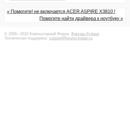
« Помогите! не включается ACER ASPIRE X3810 !
Помогите найти драйвера к ноутбуку »
© 2009—2010 Компьютерный Форум,
Форумы Кубани
.
Техническая поддержка:
support@forums-kuban.ru