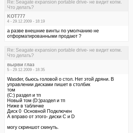
Re: Seagate expansion portable drive- не видит копм.
Что делать?
KOT777
4 - 29.12.2009 - 18:19
а разве внешние винты по умолчанию не
отформатированными продают ?
Re: Seagate expansion portable drive- не видит копм.
Что делать?
вырви глаз
5 - 29.12.2009 - 18:35
Wasder, бьюсь головой о стол. Нет этой дряни. В
управлении дисками пишет в столбик
том
(С:) раздел и тп
Новый том (D:)раздел и тп
Ниже в табличке
Диск 0 Основной Подключен
А вправо от этого- диски C и D
могу скриншот скинуть.