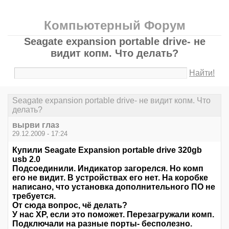
Компьютерный Форум
Seagate expansion portable drive- не
видит копм. Что делать?
Найти!
Seagate expansion portable drive- не видит копм. Что
делать?
вырви глаз
29.12.2009 - 17:24
Купили Seagate Expansion portable drive 320gb
usb 2.0
Подсоединили. Индикатор загорелся. Но комп
его не видит. В устройствах его нет. На коробке
написано, что установка дополнительного ПО не
требуется.
От сюда вопрос, чё делать?
У нас XP, если это поможет. Перезагружали комп.
Подключали на разные порты- бесполезно.