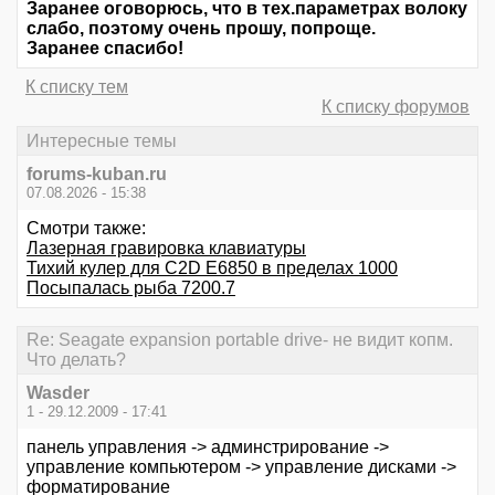
Заранее оговорюсь, что в тех.параметрах волоку
слабо, поэтому очень прошу, попроще.
Заранее спасибо!
К списку тем
К списку форумов
Интересные темы
forums-kuban.ru
07.08.2026 - 15:38
Смотри также:
Лазерная гравировка клавиатуры
Тихий кулер для C2D E6850 в пределах 1000
Посыпалась рыба 7200.7
Re: Seagate expansion portable drive- не видит копм.
Что делать?
Wasder
1 - 29.12.2009 - 17:41
панель управления -> админстрирование ->
управление компьютером -> управление дисками ->
форматирование