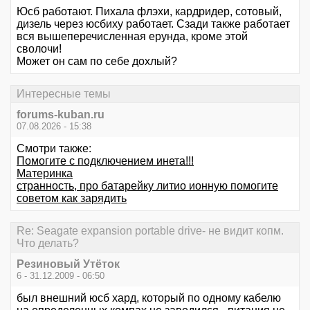
Юсб работают. Пихала флэхи, кардридер, сотовый,
дизель через юсбиху работает. Сзади также работает
вся вышеперечисленная ерунда, кроме этой
сволочи!
Может он сам по себе дохлый?
Интересные темы
forums-kuban.ru
07.08.2026 - 15:38
Смотри также:
Помогите с подключением инета!!!
Материнка
странность, про батарейку литио ионную помогите
советом как зарядить
Re: Seagate expansion portable drive- не видит копм.
Что делать?
Резиновый Утёток
6 - 31.12.2009 - 06:50
был внешний юсб хард, который по одному кабелю