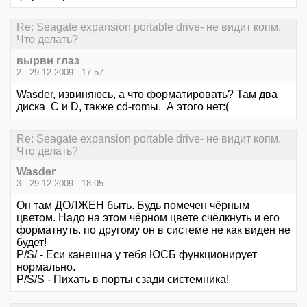
Re: Seagate expansion portable drive- не видит копм.
Что делать?
вырви глаз
2 - 29.12.2009 - 17:57
Wasder, извиняюсь, а что форматировать? Там два
диска C и D, также cd-romы. А этого нет:(
Re: Seagate expansion portable drive- не видит копм.
Что делать?
Wasder
3 - 29.12.2009 - 18:05
Он там ДОЛЖЕН быть. Будь помечен чёрным
цветом. Надо на этом чёрном цвете счёлкнуть и его
форматнуть. по другому он в системе не как виден не
будет!
P/S/ - Еси канешна у тебя ЮСБ функционирует
нормально.
P/S/S - Пихать в порты сзади системника!