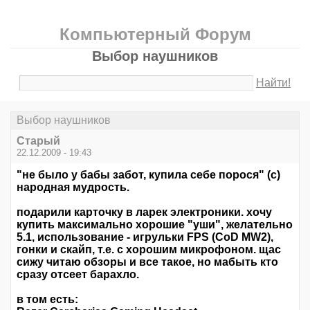
Компьютерный Форум
Выбор наушников
Найти!
Выбор наушников
Старый
22.12.2009 - 19:43
"не было у бабы забот, купила себе порося" (с)
народная мудрость.
подарили карточку в ларек электроники. хочу
купить максимально хорошие "уши", желательно
5.1, использование - игрульки FPS (CoD MW2),
гонки и скайп, т.е. с хорошим микрофоном. щас
сижу читаю обзоры и все такое, но мабыть кто
сразу отсеет барахло.
в том есть: