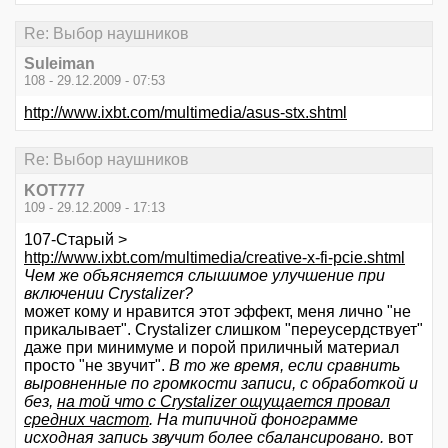
Re: Выбор наушников
Suleiman
108 - 29.12.2009 - 07:53
http://www.ixbt.com/multimedia/asus-stx.shtml
Re: Выбор наушников
KOT777
109 - 29.12.2009 - 17:13
107-Старый >
http://www.ixbt.com/multimedia/creative-x-fi-pcie.shtml
Чем же объясняется слышимое улучшение при
включении Crystalizer?
может кому и нравится этот эффект, меня лично "не
прикалывает". Crystalizer слишком "переусердствует"
даже при минимуме и порой приличный материал
просто "не звучит".
В то же время, если сравнить
выровненные по громкости записи, с обработкой и
без,
на той что с Crystalizer ощущается провал
средних частот
. На типичной фонограмме
исходная запись звучит более сбалансировано.
вот