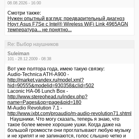
08.08.2026 - 16:00
Смотри также:
Нужен опытный взгляд: предварительный диагноз
Ноут Asus F7Se c Intel® Wireless WiFi Link 4965AGN
температура... не понятно...
Re: Выбор наушников
Suleiman
101 - 28.12.2009 - 08:38
Вот уже полтора года, имею такую связку:
Audio-Technica ATH-A900 -
http://market.yandex.ru/model.xml?
hid=90555&modelid=930358&clid=502
Laconic HA-06 Lunch Box -
http://www.stereohead.ru/index.php?
name=Pages&op=page&pid=180
M-Audio Revolution 7.1 -
http://www.ixbt.com/proaudio/m-audio-revolution71.shtml
Наушники. Что могу сказать, теперь я знаю, что
такое более менее хорошие ушки. Когда даже на
большой громкости они проглатывают любую музыку
и не хрипят и не запинаются, голос слышно четко и