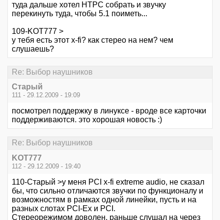
туда дальше хотел НТРС собрать и звучку
перекинуть туда, чтобы 5.1 поиметь...
109-KOT777 >
у тебя есть этот x-fi? как стерео на нем? чем
слушаешь?
Re: Выбор наушников
Старый
111 - 29.12.2009 - 19:09
посмотрел поддержку в линуксе - вроде все карточки
поддерживаются. это хорошая новость :)
Re: Выбор наушников
KOT777
112 - 29.12.2009 - 19:40
110-Старый >у меня PCI x-fi extreme audio, не сказал
бы, что сильно отличаются звучки по функционалу и
возможностям в рамках одной линейки, пусть и на
разных слотах PCI-Ех и PCI.
Стереорежимом доволен, раньше слушал на через