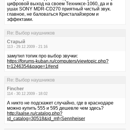
цифровой выход на своем Техниксе-1060, да и в
ушах SONY MDR-CD270 приятный чистый звук.
главное, не баловаться Кристалайзером и
эффектами.
Re: Выбор наушников
Старый
113 - 29.12.2009 - 21:16
замутил топик про выбор звучки:
https://forums-kuban.ru/computers/viewtopic.php?
t=1246354&page=1#end
Re: Выбор наушников
Fincher
114 - 30.12.2009 - 18:02
А никто не подскажет случайно, где в краснодаре
можно купить 555 и 595 дешевле чем здесь?
http://aalse.ru/catalog.php?
id_catalog=30518&id_mf=Sennheiser