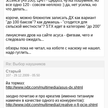
эссенсе (AV100), ЦАП - Цирроз, чутка пошумней, но
все одно 120 - совсем неплохо :) да, нет усилка, но
что делать...
короче, можно блокнотик записать ДХ как вариант
"до 100 баксов"? как думаешь - "сгодится для
сельской местности"? STX идет в категорию "до 200"
линуксячих дров на сайте асуса - фигвам, чего и
следовало ожидать...
обзоры пока не читал, на хоботе с наскоку не нашел.
надо гуглить...
Re: Выбор наушников
Старый
107 - 29.12.2009 - 05:50
йа тормаз:
http://www.ixbt.com/multimedia/asus-dx.shtml
заодно почитаю и про креатив (именно титаниум
намечен в качестве одного из конкурентов):
http://www.ixbt.com/multimedia/creative-x-fi-pcie.shtml