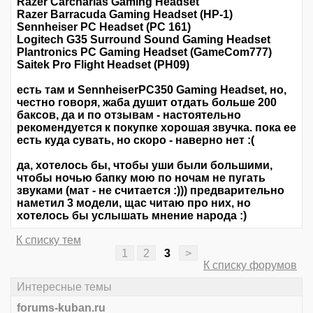
Razer Carcharias Gaming Headset
Razer Barracuda Gaming Headset (HP-1)
Sennheiser PC Headset (PC 161)
Logitech G35 Surround Sound Gaming Headset
Plantronics PC Gaming Headset (GameCom777)
Saitek Pro Flight Headset (PH09)
есть там и SennheiserPC350 Gaming Headset, но,
честно говоря, жаба душит отдать больше 200
баксов, да и по отзывам - настоятельно
рекомендуется к покупке хорошая звучка. пока ее
есть куда сувать, но скоро - наверно нет :(
да, хотелось бы, чтобы уши были большими,
чтобы ночью бапку мою по ночам не пугать
звуками (мат - не считается :))) предварительно
наметил 3 модели, щас читаю про них, но
хотелось бы услышать мнение народа :)
К списку тем
1
2
3
>
К списку форумов
Интересные темы
forums-kuban.ru