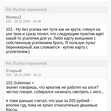
Re: Выбор наушников
Nemec2
102 - 28.12.2009 - 09:48
101 - Ну без усилка нет пути как не крути, глянул на
ухи твои и сразу понял, что следующим пунктом идет
какой-то усилочек для ух. Либо карту внешнюю с
собственным усилянием брать. Я пользую пульт
беренжерный, как сломается - куплю карту с
усилятелем:)
Re: Выбор наушников
Старый
103 - 28.12.2009 - 19:12
101-Suleiman >
значит говоришь, что креатив не работет на алсе?
честно говоря, собирался начинать смотреть с него...
я тоже раньше считал, что уши за 200 рублей -
вполне гуд, пока не купил относительно дешевые
Коссы.