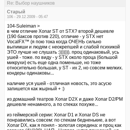
Re: Выбор наушников
Старый
106 - 29.12.2009 - 05:47
104-Suleiman >
в чем отличие Xonar ST от STX? второй дешевле
(190 баксов против 220), отличие - у STX нет
VocalFX™ (я пою тока когда ОЧЕНЬ сильно
выпимши и людям с неокрепшей и слабой психикой
ЭТО лучше не слушать :))))))). проц одинаковый, усь
ушей - тоже. по виду - у STX около проца (большой
микрухи) есть еще одна поменьше, но тоже
относительно большая, у ST - их 2, но совсем мелких.
кондеры одинаковы...
наличие уся ушей - отличная новость, это асусю
запишется как жырный + :)
из домашний театров Xonar D2Х и даже Xonar D2/PM
дешевле ненамного, а по спеках похуже...
из геймерской серии: Xonar D1 и Xonar DS не
понравились совсем: по спекам бедненькие, а вот
Xonar DX, как я понял - золотая середина: и проц как