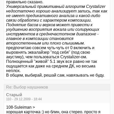
правильно сказано.
Универсальный примитивный алгоритм Crystalizer
недостаточно хорошо анализирует запись, так как
не имеет предикативного анализа и какой-либо
связи обработки с характером композиции.
Поднятие басов и верхов может привести к
ухудшению восприятия вокала или солирующих
инструментов в среднечастотном диапазоне -
главное в композиции становится
второстепенным или плохо слышимым.
предпочитаю совсем чуть-чуть от 0 включить и
выровнять эквалайзер "под себя" (под свою
акустику), чем пользоваться Crystalizer-ом.
Полноценный "живой" 5.1 звук все равно не так
ощущается как даже на среднем ДК, но весьма
неплох.
В общем, выбирай, решай сам, навязывать не буду.
Re: Выбор наушников
Старый
110 - 29.12.2009 - 18:44
108-Suleiman >
хорошая карточка :) но блин, она стерео. просто я