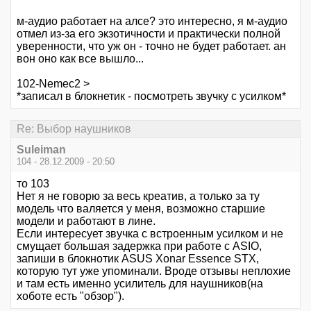
м-аудио работает на алсе? это интересно, я м-аудио
отмел из-за его экзотичности и практически полной
уверенности, что уж он - точно не будет работает. ан
вон оно как все вышло...
102-Nemec2 >
*записал в блокнетик - посмотреть звучку с усилком*
Re: Выбор наушников
Suleiman
104 - 28.12.2009 - 20:50
то 103
Нет я не говорю за весь креатив, а только за ту
модель что валяется у меня, возможно старшие
модели и работают в лине.
Если интересует звучка с встроенным усилком и не
смущает большая задержка при работе с ASIO,
запиши в блокнотик ASUS Xonar Essence STX,
которую тут уже упоминали. Вроде отзывы неплохие
и там есть именно усилитель для наушников(на
хоботе есть "обзор").