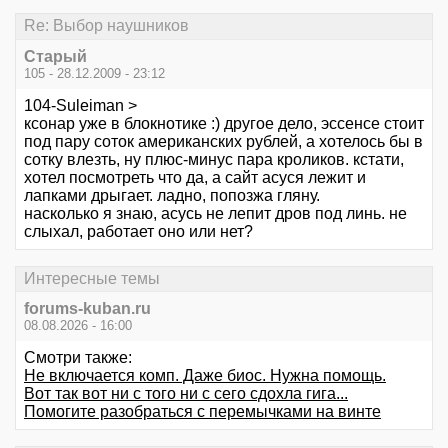
Re: Выбор наушников
Старый
105 - 28.12.2009 - 23:12
104-Suleiman >
ксонар уже в блокнотике :) другое дело, эссенсе стоит
под пару соток американских рублей, а хотелось бы в
сотку влезть, ну плюс-минус пара кроликов. кстати,
хотел посмотреть что да, а сайт асуся лежит и
лапками дрыгает. ладно, попозжа гляну.
насколько я знаю, асусь не лепит дров под линь. не
слыхал, работает оно или нет?
Интересные темы
forums-kuban.ru
08.08.2026 - 16:00
Смотри также:
Не включается комп. Даже биос. Нужна помощь.
Вот так вот ни с того ни с сего сдохла гига...
Помогите разобраться с перемычками на винте