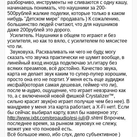
разборчиво, инструменты не сливаются с одну кашу,
начинаешь понимать, что наушники за 200-
500рублей жалкие поделки, которые только в каком
нибудь "Детском мире" продавать ) К сожалению,
большинство людей считают, что для наушников
даже 200рублей это дорого.
Усилитель. Наушники в общем то играют и без
усилителя, но как то вяло, с усилителем по мясистее
что ли.
Звуковуха. Расхваливать ни чего не буду, могу
сказать что звучка практически не шумит вообще, в
линейный вход иногда подключаю эл.гитару без
всяких преампов, всё достойно. Качество звука,
карта не делает звук каким то супер-пупер хорошим,
просто она его не портит. У меня есть еще аудиджи
иксфай(которая самая дешевая, геймер что ли),
после м-аудио, ощущение, что играет невзрачно как
то, а с включенной новой фишкой Crystalizer™,
сильно красит звук(но играет получше чем без нее). В
мандриве у меня эта карта работает, а X-Fi нет!. Если
бы сейчас выбирал карту, взял бы наверное эту:
http://www.ixbt.com/proaudio/esi-juli
@.shtml Впрочем,
последнее время, за рынком звуковух не слежу,
может уже что поновей есть.
Всё большое имхо, ибо слух, дело субъективное )